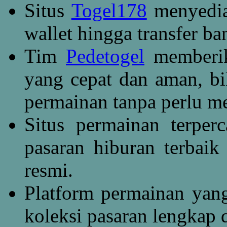
Situs
Togel178
menyediak
wallet hingga transfer 
Tim
Pedetogel
memberik
yang cepat dan aman, b
permainan tanpa perlu m
Situs permainan terper
pasaran hiburan terbai
resmi.
Platform permainan yang
koleksi pasaran lengkap 