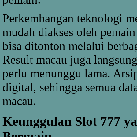
Perkembangan teknologi m
mudah diakses oleh pemain
bisa ditonton melalui berba
Result macau juga langsung
perlu menunggu lama. Ars
digital, sehingga semua da
macau.
Keunggulan Slot 777 
Bermain