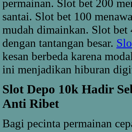
permainan. Slot bet 200 men
santai. Slot bet 100 menaw
mudah dimainkan. Slot bet
dengan tantangan besar.
Slo
kesan berbeda karena moda
ini menjadikan hiburan digi
Slot Depo 10k Hadir S
Anti Ribet
Bagi pecinta permainan cep