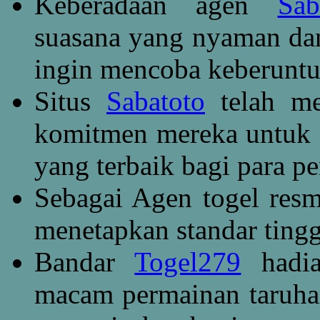
Keberadaan agen
Sab
suasana yang nyaman da
ingin mencoba keberunt
Situs
Sabatoto
telah me
komitmen mereka untuk 
yang terbaik bagi para p
Sebagai Agen togel resm
menetapkan standar tingg
Bandar
Togel279
hadia
macam permainan taruha