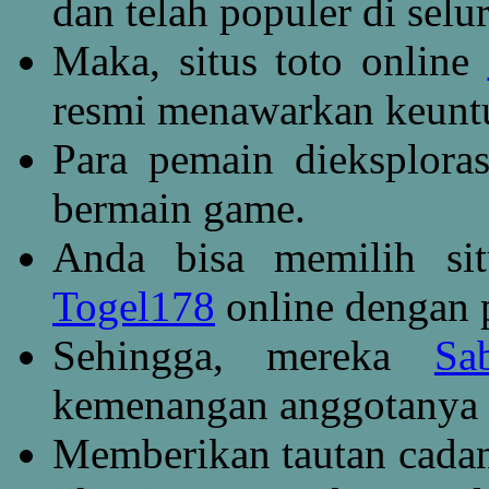
dan telah populer di selu
Maka, situs toto online
resmi menawarkan keuntu
Para pemain dieksploras
bermain game.
Anda bisa memilih si
Togel178
online dengan 
Sehingga, mereka
Sa
kemenangan anggotanya d
Memberikan tautan cadan