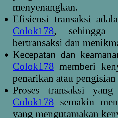
menyenangkan.
Efisiensi transaksi ada
Colok178
, sehingga 
bertransaksi dan menikm
Kecepatan dan keamanan
Colok178
memberi keny
penarikan atau pengisian 
Proses transaksi yan
Colok178
semakin mena
yang mengutamakan keny