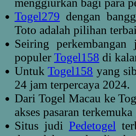
menggiurkan bagi para p
Togel279
dengan bangg
Toto adalah pilihan terba
Seiring perkembangan j
populer
Togel158
di kala
Untuk
Togel158
yang sib
24 jam terpercaya 2024.
Dari Togel Macau ke To
akses pasaran terkemuka 
Situs judi
Pedetogel
ter