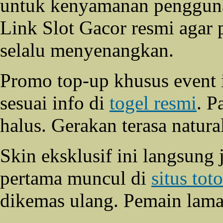
untuk kenyamanan pengguna
Link Slot Gacor resmi agar 
selalu menyenangkan.
Promo top-up khusus event 
sesuai info di
togel resmi
. P
halus. Gerakan terasa natura
Skin eksklusif ini langsung 
pertama muncul di
situs toto
dikemas ulang. Pemain lama