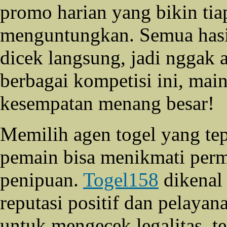
promo harian yang bikin ti
menguntungkan. Semua hasil
dicek langsung, jadi nggak 
berbagai kompetisi ini, main
kesempatan menang besar!
Memilih agen togel yang tep
pemain bisa menikmati perm
penipuan.
Togel158
dikenal 
reputasi positif dan pelayan
untuk mengecek legalitas, te