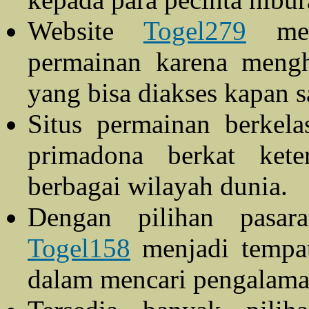
Website
Togel279
menj
permainan karena mengh
yang bisa diakses kapan s
Situs permainan berkela
primadona berkat kete
berbagai wilayah dunia.
Dengan pilihan pasar
Togel158
menjadi tempat
dalam mencari pengalama