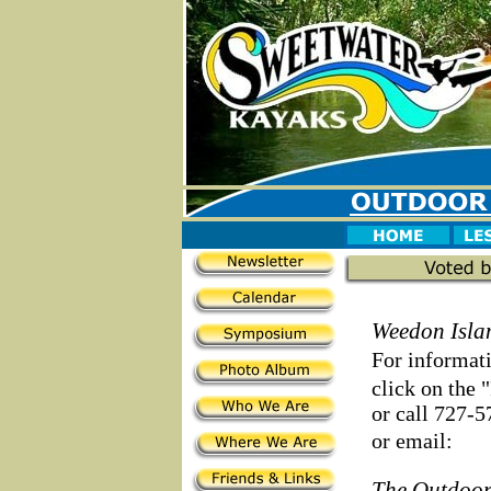
Weedon Isla
For informat
click on the
or call 727-
or email:
The Outdoor