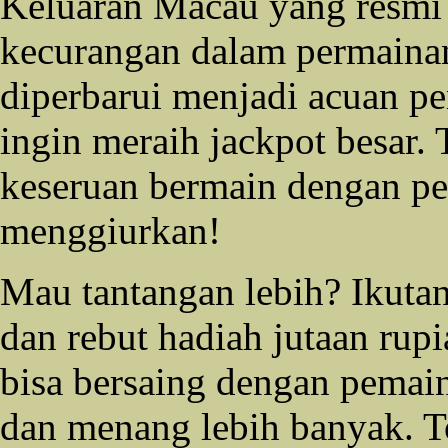
Keluaran Macau yang resmi
kecurangan dalam permaina
diperbarui menjadi acuan pe
ingin meraih jackpot besar
keseruan bermain dengan p
menggiurkan!
Mau tantangan lebih? Ikut
dan rebut hadiah jutaan rupi
bisa bersaing dengan pemain 
dan menang lebih banyak. To