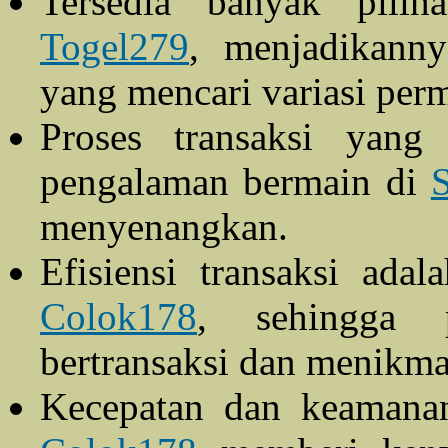
Tersedia banyak pilih
Togel279
, menjadikanny
yang mencari variasi per
Proses transaksi yang
pengalaman bermain di
menyenangkan.
Efisiensi transaksi ada
Colok178
, sehingga 
bertransaksi dan menikma
Kecepatan dan keamanan 