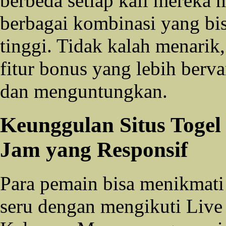
berbeda setiap kali mereka
berbagai kombinasi yang b
tinggi. Tidak kalah menarik
fitur bonus yang lebih berva
dan menguntungkan.
Keunggulan Situs Togel
Jam yang Responsif
Para pemain bisa menikmati
seru dengan mengikuti Live