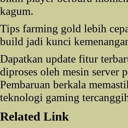
kagum.
Tips farming gold lebih cepa
build jadi kunci kemenangan.
Dapatkan update fitur terbar
diproses oleh mesin server 
Pembaruan berkala memasti
teknologi gaming tercanggih
Related Link