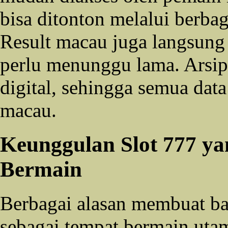
bisa ditonton melalui berbag
Result macau juga langsung
perlu menunggu lama. Arsi
digital, sehingga semua da
macau.
Keunggulan Slot 777 y
Bermain
Berbagai alasan membuat b
sebagai tempat bermain uta