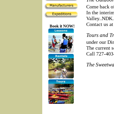
Come back oft
In the interim
Valley..NDK.
Contact us a
Book it NOW!
Tours and Tr
under our Di
The current s
Call 727-403-
The Sweetwa