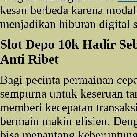
kesan berbeda karena modal
menjadikan hiburan digital 
Slot Depo 10k Hadir S
Anti Ribet
Bagi pecinta permainan cep
sempurna untuk keseruan tan
memberi kecepatan transaksi
bermain makin efisien. Den
bisa menantang keberuntung