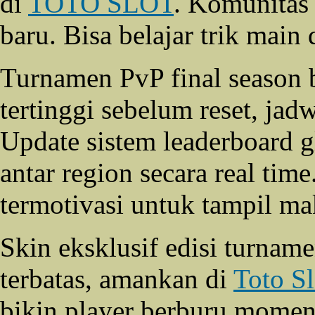
di
TOTO SLOT
. Komunitas 
baru. Bisa belajar trik main 
Turnamen PvP final season b
tertinggi sebelum reset, ja
Update sistem leaderboard 
antar region secara real ti
termotivasi untuk tampil ma
Skin eksklusif edisi turnam
terbatas, amankan di
Toto Sl
bikin player berburu momen 