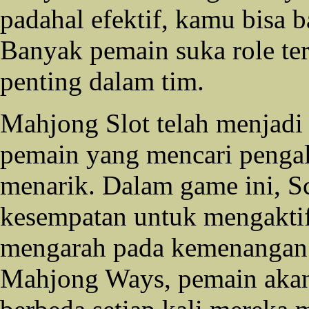
padahal efektif, kamu bisa 
Banyak pemain suka role terte
penting dalam tim.
Mahjong Slot telah menjadi 
pemain yang mencari penga
menarik. Dalam game ini, S
kesempatan untuk mengaktif
mengarah pada kemenangan 
Mahjong Ways, pemain aka