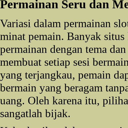
Permainan Seru dan M
Variasi dalam permainan slo
minat pemain. Banyak situs
permainan dengan tema dan 
membuat setiap sesi bermai
yang terjangkau, pemain da
bermain yang beragam tanp
uang. Oleh karena itu, pili
sangatlah bijak.