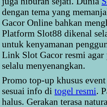
juga hiburan sejati. Dunia
S
dengan tema yang memanjak
Gacor Online bahkan mengha
Platform Slot88 dikenal s
untuk kenyamanan pengguna
Link Slot Gacor resmi agar 
selalu menyenangkan.
Promo top-up khusus event 
sesuai info di
togel resmi
. 
halus. Gerakan terasa natura