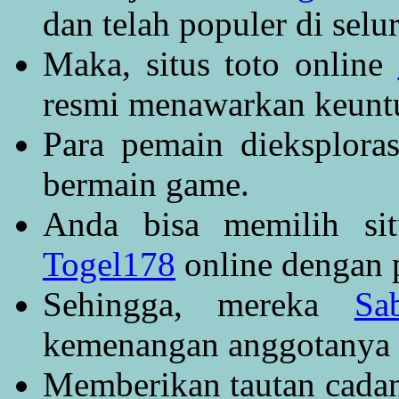
dan telah populer di selu
Maka, situs toto online
resmi menawarkan keuntu
Para pemain dieksploras
bermain game.
Anda bisa memilih si
Togel178
online dengan 
Sehingga, mereka
Sa
kemenangan anggotanya d
Memberikan tautan cadan