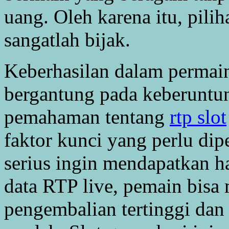
uang. Oleh karena itu, pil
sangatlah bijak.
Keberhasilan dalam permain
bergantung pada keberuntun
pemahaman tentang
rtp slot
faktor kunci yang perlu di
serius ingin mendapatkan h
data RTP live, pemain bisa 
pengembalian tertinggi dan