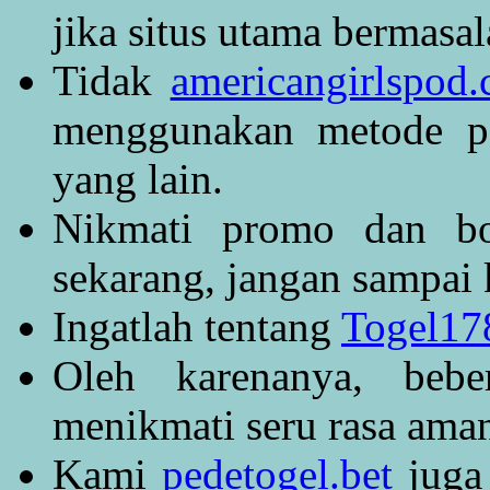
jika situs utama bermasal
Tidak
americangirlspod
menggunakan metode pe
yang lain.
Nikmati promo dan b
sekarang, jangan sampai
Ingatlah tentang
Togel17
Oleh karenanya, beb
menikmati seru rasa aman
Kami
pedetogel.bet
juga