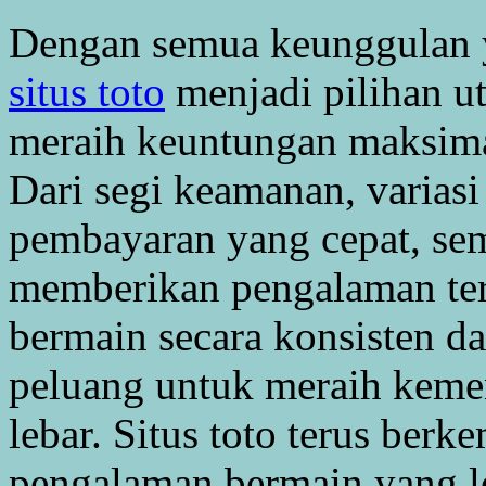
Dengan semua keunggulan ya
situs toto
menjadi pilihan u
meraih keuntungan maksimal
Dari segi keamanan, variasi
pembayaran yang cepat, se
memberikan pengalaman ter
bermain secara konsisten d
peluang untuk meraih keme
lebar. Situs toto terus be
pengalaman bermain yang l