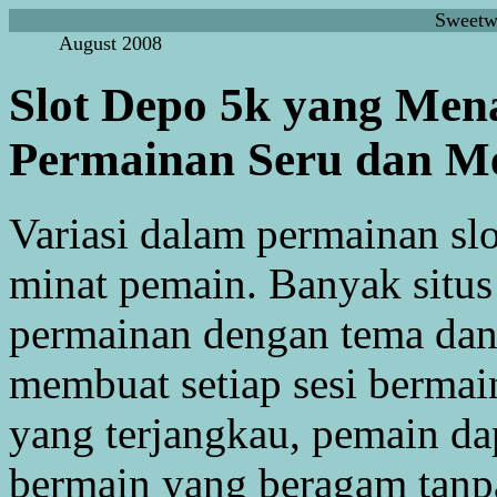
Sweetw
August 2008
Slot Depo 5k yang Men
Permainan Seru dan M
Variasi dalam permainan sl
minat pemain. Banyak situs
permainan dengan tema dan 
membuat setiap sesi berma
yang terjangkau, pemain d
bermain yang beragam tanp