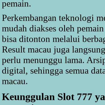
pemain.
Perkembangan teknologi m
mudah diakses oleh pemain
bisa ditonton melalui berba
Result macau juga langsung
perlu menunggu lama. Ars
digital, sehingga semua da
macau.
Keunggulan Slot 777 