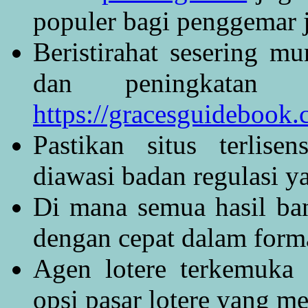
populer bagi penggemar j
Beristirahat sesering 
dan peningkatan k
https://gracesguidebook.
Pastikan situs terlise
diawasi badan regulasi ya
Di mana semua hasil b
dengan cepat dalam format
Agen lotere terkemuk
opsi pasar lotere yang me