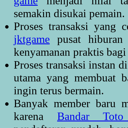
game
menjadi nilai t
semakin disukai pemain.
Proses transaksi yang c
jktgame
pusat hiburan
kenyamanan praktis bagi
Proses transaksi instan d
utama yang membuat b
ingin terus bermain.
Banyak member baru m
karena
Bandar Toto