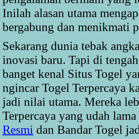
Inilah alasan utama menga
bergabung dan menikmati pe
Sekarang dunia tebak angk
inovasi baru. Tapi di tenga
banget kenal Situs Togel y
ngincar Togel Terpercaya k
jadi nilai utama. Mereka le
Terpercaya yang udah lama
Resmi
dan Bandar Togel jad