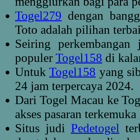
menggiurkan bagi para p
Togel279
dengan bangg
Toto adalah pilihan terba
Seiring perkembangan j
populer
Togel158
di kala
Untuk
Togel158
yang sib
24 jam terpercaya 2024.
Dari Togel Macau ke To
akses pasaran terkemuka 
Situs judi
Pedetogel
ter