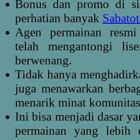
Bonus dan promo di sit
perhatian banyak
Sabato
Agen permainan resmi
telah mengantongi lise
berwenang.
Tidak hanya menghadirka
juga menawarkan berbag
menarik minat komunitas
Ini bisa menjadi dasar y
permainan yang lebih 