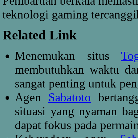
Pembaruan berkala memasti
teknologi gaming tercanggi
Related Link
Menemukan situs
To
membutuhkan waktu dan r
sangat penting untuk pen
Agen
Sabatoto
bertang
situasi yang nyaman ba
dapat fokus pada permai