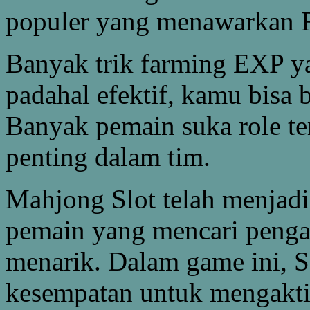
populer yang menawarkan RT
Banyak trik farming EXP y
padahal efektif, kamu bisa 
Banyak pemain suka role tert
penting dalam tim.
Mahjong Slot telah menjadi
pemain yang mencari penga
menarik. Dalam game ini, 
kesempatan untuk mengakti