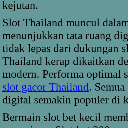
kejutan.
Slot Thailand muncul dalam
menunjukkan tata ruang digit
tidak lepas dari dukungan sl
Thailand kerap dikaitkan d
modern. Performa optimal s
slot gacor Thailand
. Semua 
digital semakin populer di 
Bermain slot bet kecil mem