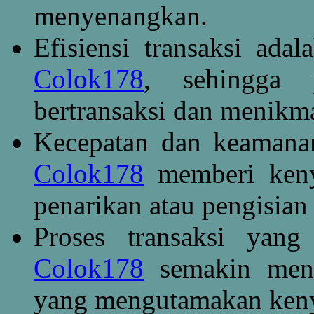
menyenangkan.
Efisiensi transaksi ada
Colok178
, sehingga 
bertransaksi dan menikm
Kecepatan dan keamanan
Colok178
memberi keny
penarikan atau pengisian 
Proses transaksi yan
Colok178
semakin mena
yang mengutamakan keny