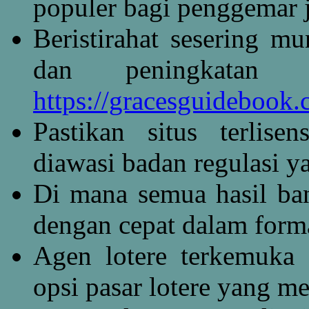
populer bagi penggemar j
Beristirahat sesering 
dan peningkatan k
https://gracesguidebook.
Pastikan situs terlise
diawasi badan regulasi ya
Di mana semua hasil b
dengan cepat dalam format
Agen lotere terkemuk
opsi pasar lotere yang me