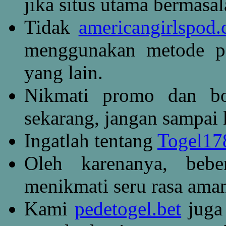
jika situs utama bermasal
Tidak
americangirlspod
menggunakan metode pe
yang lain.
Nikmati promo dan b
sekarang, jangan sampai
Ingatlah tentang
Togel17
Oleh karenanya, beb
menikmati seru rasa aman
Kami
pedetogel.bet
juga