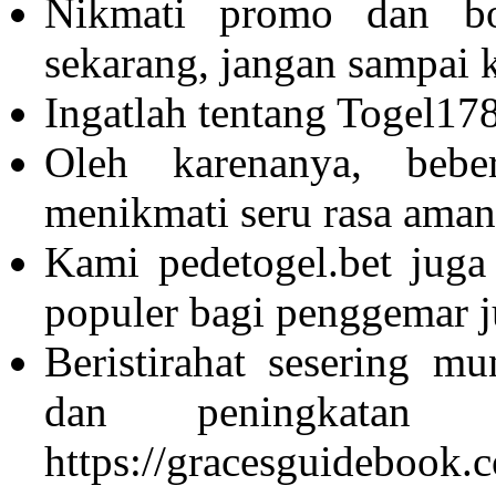
Nikmati promo dan b
sekarang, jangan sampai 
Ingatlah tentang
Togel17
Oleh karenanya, beb
menikmati seru rasa aman
Kami
pedetogel.bet
juga 
populer bagi penggemar j
Beristirahat sesering m
dan peningkatan k
https://gracesguidebook.