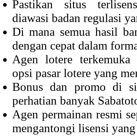
Pastikan situs terlise
diawasi badan regulasi ya
Di mana semua hasil b
dengan cepat dalam format
Agen lotere terkemuk
opsi pasar lotere yang me
Bonus dan promo di sit
perhatian banyak
Sabatot
Agen permainan resmi se
mengantongi lisensi yang 