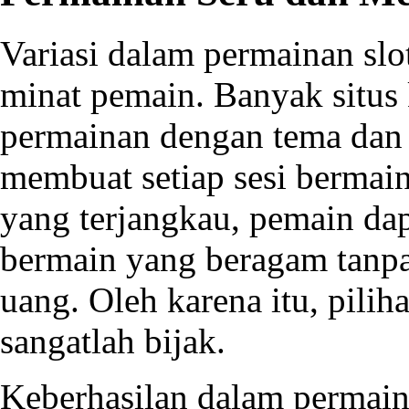
Variasi dalam permainan slo
minat pemain. Banyak situs
permainan dengan tema dan 
membuat setiap sesi bermai
yang terjangkau, pemain da
bermain yang beragam tanp
uang. Oleh karena itu, pili
sangatlah bijak.
Keberhasilan dalam permaina