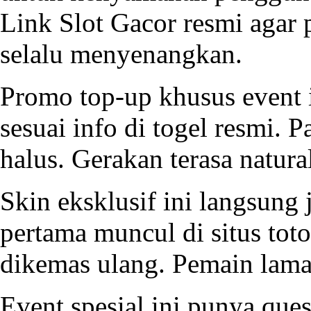
Link Slot Gacor resmi agar 
selalu menyenangkan.
Promo top-up khusus event 
sesuai info di
togel resmi
. P
halus. Gerakan terasa natura
Skin eksklusif ini langsung 
pertama muncul di
situs toto
dikemas ulang. Pemain lama
Event spesial ini punya que