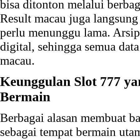
bisa ditonton melalui berbag
Result macau juga langsung
perlu menunggu lama. Arsi
digital, sehingga semua da
macau.
Keunggulan Slot 777 y
Bermain
Berbagai alasan membuat b
sebagai tempat bermain uta