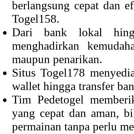
berlangsung cepat dan ef
Togel158
.
Dari bank lokal hin
menghadirkan kemudaha
maupun penarikan.
Situs
Togel178
menyediak
wallet hingga transfer b
Tim
Pedetogel
memberik
yang cepat dan aman, bi
permainan tanpa perlu m