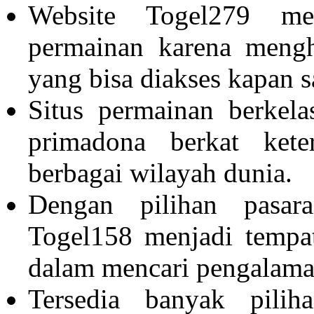
Website
Togel279
menj
permainan karena mengh
yang bisa diakses kapan s
Situs permainan berkela
primadona berkat kete
berbagai wilayah dunia.
Dengan pilihan pasar
Togel158
menjadi tempat
dalam mencari pengalama
Tersedia banyak pilih