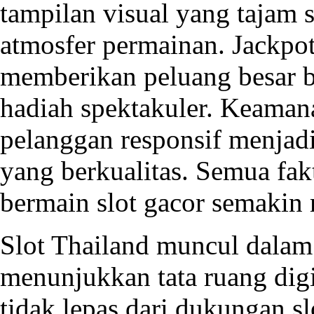
tampilan visual yang tajam 
atmosfer permainan. Jackpot
memberikan peluang besar 
hadiah spektakuler. Keamana
pelanggan responsif menjadi
yang berkualitas. Semua fa
bermain slot gacor semakin
Slot Thailand muncul dalam 
menunjukkan tata ruang digit
tidak lepas dari dukungan slo