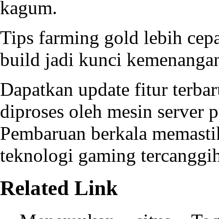
kagum.
Tips farming gold lebih cepa
build jadi kunci kemenangan.
Dapatkan update fitur terbar
diproses oleh mesin server 
Pembaruan berkala memasti
teknologi gaming tercanggih
Related Link