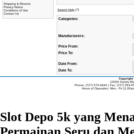
Shipping & Returns
Privacy Notice
Search Help
[?]
Conditions of Use
Contact Us
Categories:
Manufacturers:
Price From:
Price To:
Date From:
Date To:
Copyright
10000 Gandy Blvd
Phone: (727) 570-4844 | Fax: (727) 563-05
Hours of Operation: Mon - Fri 11:00
Slot Depo 5k yang Men
Permainan Seru dan M