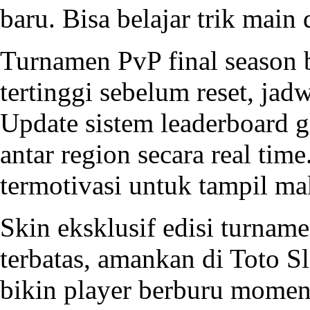
baru. Bisa belajar trik main 
Turnamen PvP final season b
tertinggi sebelum reset, ja
Update sistem leaderboard 
antar region secara real ti
termotivasi untuk tampil ma
Skin eksklusif edisi turnam
terbatas, amankan di
Toto Sl
bikin player berburu momen 