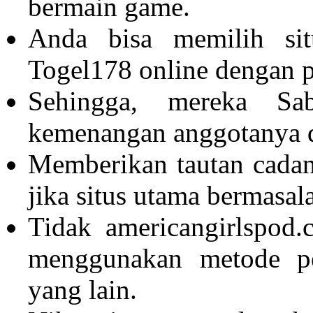
bermain game.
Anda bisa memilih si
Togel178
online dengan 
Sehingga, mereka
Sab
kemenangan anggotanya d
Memberikan tautan cadan
jika situs utama bermasal
Tidak
americangirlspod.
menggunakan metode pe
yang lain.