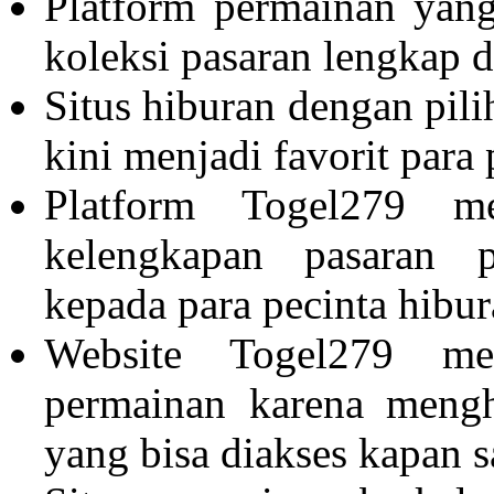
Platform permainan yang
koleksi pasaran lengkap d
Situs hiburan dengan pil
kini menjadi favorit para
Platform
Togel279
men
kelengkapan pasaran 
kepada para pecinta hibur
Website
Togel279
menj
permainan karena mengh
yang bisa diakses kapan s