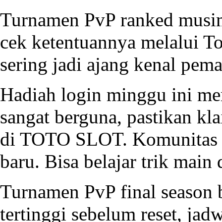
Turnamen PvP ranked musima
cek ketentuannya melalui
To
sering jadi ajang kenal pema
Hadiah login minggu ini me
sangat berguna, pastikan kl
di
TOTO SLOT
. Komunitas 
baru. Bisa belajar trik main 
Turnamen PvP final season b
tertinggi sebelum reset, ja