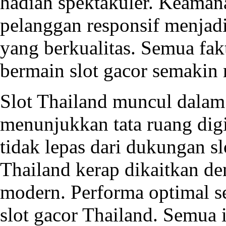
hadiah spektakuler. Keamana
pelanggan responsif menjadi
yang berkualitas. Semua fa
bermain slot gacor semakin
Slot Thailand muncul dalam 
menunjukkan tata ruang digit
tidak lepas dari dukungan slo
Thailand kerap dikaitkan de
modern. Performa optimal se
slot gacor Thailand
. Semua 