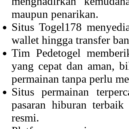
menghadirkan kemudaha
maupun penarikan.
Situs
Togel178
menyediak
wallet hingga transfer b
Tim
Pedetogel
memberik
yang cepat dan aman, bi
permainan tanpa perlu m
Situs permainan terper
pasaran hiburan terbai
resmi.