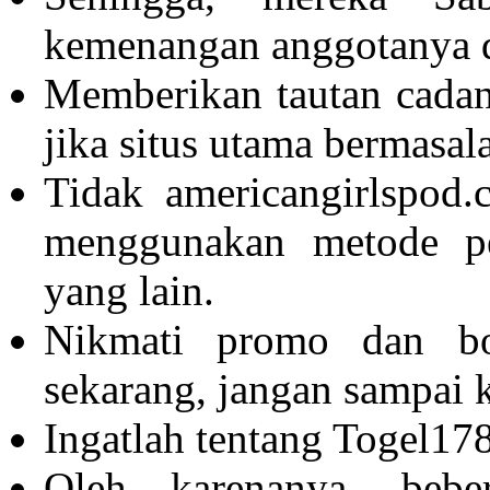
kemenangan anggotanya d
Memberikan tautan cadan
jika situs utama bermasal
Tidak
americangirlspod.
menggunakan metode pe
yang lain.
Nikmati promo dan b
sekarang, jangan sampai 
Ingatlah tentang
Togel17
Oleh karenanya, beb