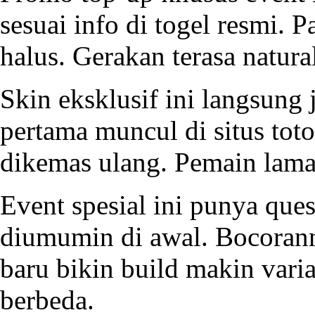
sesuai info di
togel resmi
. P
halus. Gerakan terasa natura
Skin eksklusif ini langsung 
pertama muncul di
situs toto
dikemas ulang. Pemain lama
Event spesial ini punya que
diumumin di awal. Bocoran
baru bikin build makin vari
berbeda.