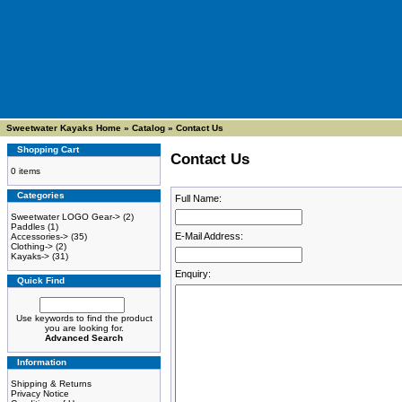
Sweetwater Kayaks Home
»
Catalog
»
Contact Us
Shopping Cart
Contact Us
0 items
Categories
Full Name:
Sweetwater LOGO Gear->
(2)
Paddles
(1)
E-Mail Address:
Accessories->
(35)
Clothing->
(2)
Kayaks->
(31)
Enquiry:
Quick Find
Use keywords to find the product
you are looking for.
Advanced Search
Information
Shipping & Returns
Privacy Notice