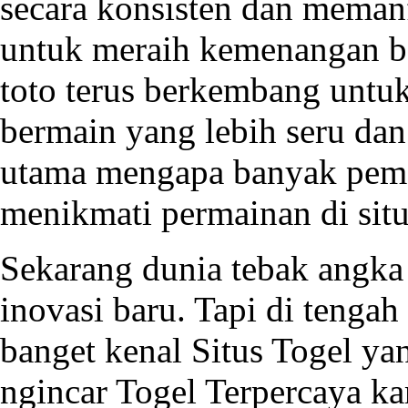
secara konsisten dan memanf
untuk meraih kemenangan bes
toto terus berkembang unt
bermain yang lebih seru da
utama mengapa banyak pema
menikmati permainan di situs
Sekarang dunia tebak angk
inovasi baru. Tapi di tenga
banget kenal Situs Togel y
ngincar Togel Terpercaya k