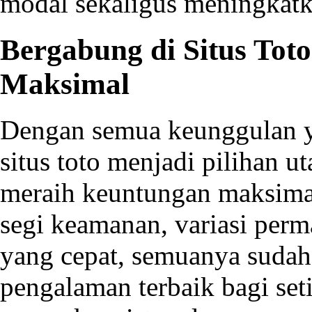
modal sekaligus meningkat
Bergabung di Situs Tot
Maksimal
Dengan semua keunggulan ya
situs toto
menjadi pilihan ut
meraih keuntungan maksimal
segi keamanan, variasi per
yang cepat, semuanya suda
pengalaman terbaik bagi se