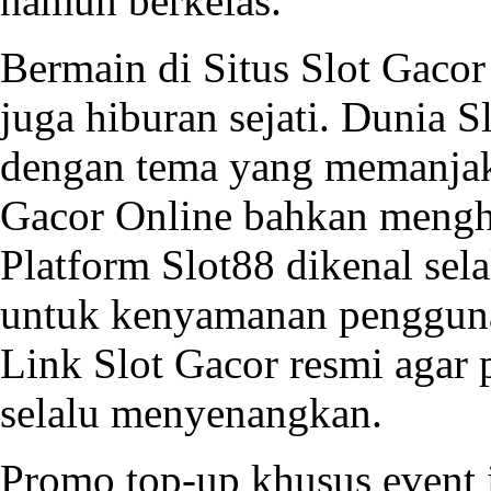
namun berkelas.
Bermain di Situs Slot Gacor
juga hiburan sejati. Dunia
S
dengan tema yang memanjak
Gacor Online bahkan mengha
Platform Slot88 dikenal se
untuk kenyamanan pengguna
Link Slot Gacor resmi agar 
selalu menyenangkan.
Promo top-up khusus event 