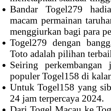
Bandar
Togel279
hadia
macam permainan taruha
menggiurkan bagi para p
Togel279
dengan bangg
Toto adalah pilihan terbai
Seiring perkembangan j
populer
Togel158
di kala
Untuk
Togel158
yang sib
24 jam terpercaya 2024.
Dari Togel Macau ke To