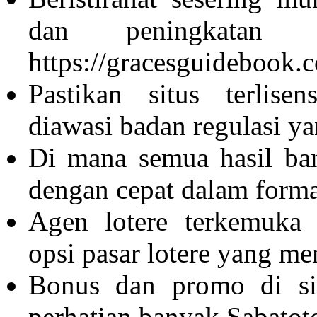
dan peningkatan k
https://gracesguidebook.
Pastikan situs terlise
diawasi badan regulasi ya
Di mana semua hasil b
dengan cepat dalam format
Agen lotere terkemuk
opsi pasar lotere yang me
Bonus dan promo di sit
perhatian banyak
Sabatot