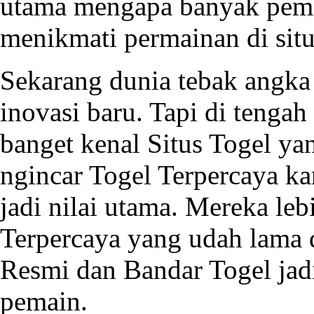
utama mengapa banyak pema
menikmati permainan di situs
Sekarang dunia tebak angk
inovasi baru. Tapi di tenga
banget kenal Situs Togel y
ngincar Togel Terpercaya k
jadi nilai utama. Mereka le
Terpercaya yang udah lama 
Resmi
dan Bandar Togel jadi
pemain.