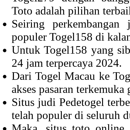
Toto adalah pilihan terbai
Seiring perkembangan j
populer
Togel158
di kala
Untuk
Togel158
yang sib
24 jam terpercaya 2024.
Dari Togel Macau ke To
akses pasaran terkemuka 
Situs judi
Pedetogel
terbe
telah populer di seluruh d
Maka, situs toto online