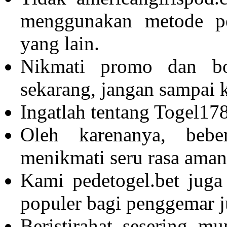
menggunakan metode pe
yang lain.
Nikmati promo dan b
sekarang, jangan sampai 
Ingatlah tentang
Togel17
Oleh karenanya, beb
menikmati seru rasa aman
Kami
pedetogel.bet
juga 
populer bagi penggemar j
Beristirahat sesering m