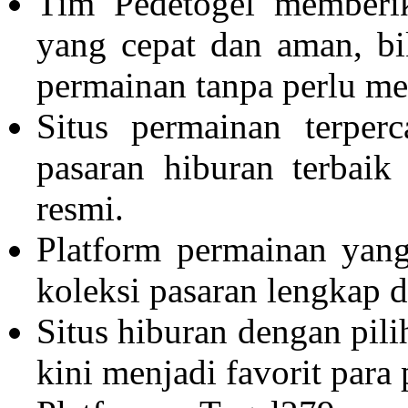
Tim
Pedetogel
memberik
yang cepat dan aman, bi
permainan tanpa perlu m
Situs permainan terper
pasaran hiburan terbai
resmi.
Platform permainan yang
koleksi pasaran lengkap d
Situs hiburan dengan pil
kini menjadi favorit para