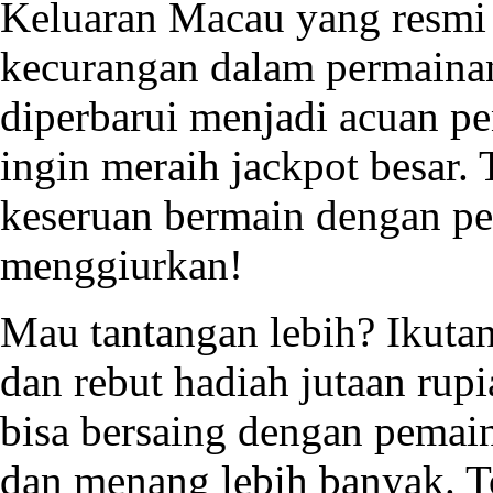
Keluaran Macau yang resmi
kecurangan dalam permaina
diperbarui menjadi acuan pe
ingin meraih jackpot besar
keseruan bermain dengan p
menggiurkan!
Mau tantangan lebih? Ikut
dan rebut hadiah jutaan rupi
bisa bersaing dengan pemain 
dan menang lebih banyak. To