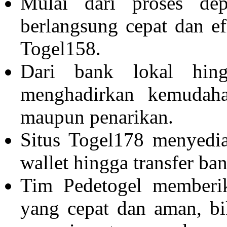
Mulai dari proses dep
berlangsung cepat dan ef
Togel158
.
Dari bank lokal hin
menghadirkan kemudaha
maupun penarikan.
Situs
Togel178
menyediak
wallet hingga transfer b
Tim
Pedetogel
memberik
yang cepat dan aman, bi