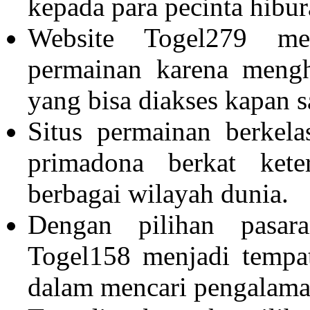
kepada para pecinta hibur
Website
Togel279
menj
permainan karena mengh
yang bisa diakses kapan s
Situs permainan berkela
primadona berkat kete
berbagai wilayah dunia.
Dengan pilihan pasar
Togel158
menjadi tempat
dalam mencari pengalama