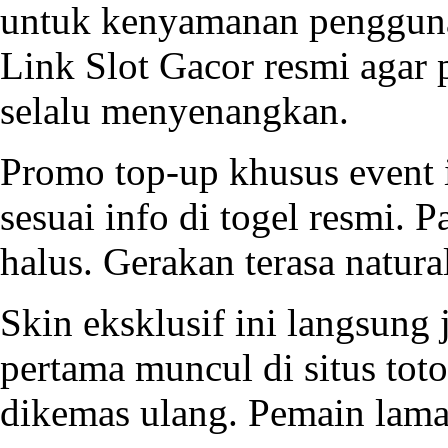
untuk kenyamanan pengguna
Link Slot Gacor resmi agar 
selalu menyenangkan.
Promo top-up khusus event 
sesuai info di
togel resmi
. P
halus. Gerakan terasa natura
Skin eksklusif ini langsung 
pertama muncul di
situs toto
dikemas ulang. Pemain lama