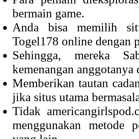
bermain game.
Anda bisa memilih si
Togel178
online dengan 
Sehingga, mereka
Sab
kemenangan anggotanya d
Memberikan tautan cadan
jika situs utama bermasal
Tidak
americangirlspod.
menggunakan metode pe
yang lain.