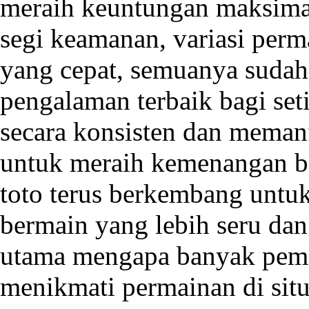
meraih keuntungan maksimal
segi keamanan, variasi per
yang cepat, semuanya suda
pengalaman terbaik bagi se
secara konsisten dan memanf
untuk meraih kemenangan bes
toto terus berkembang unt
bermain yang lebih seru da
utama mengapa banyak pema
menikmati permainan di situs