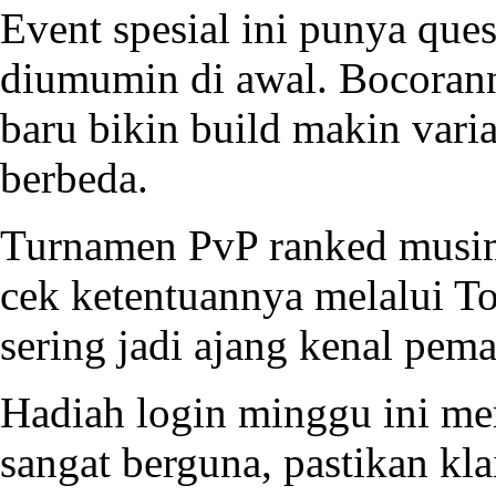
Event spesial ini punya que
diumumin di awal. Bocoran
baru bikin build makin vari
berbeda.
Turnamen PvP ranked musima
cek ketentuannya melalui
To
sering jadi ajang kenal pema
Hadiah login minggu ini me
sangat berguna, pastikan kl