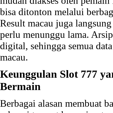
mudah diakses oleh pemain 
bisa ditonton melalui berbag
Result macau juga langsung
perlu menunggu lama. Arsi
digital, sehingga semua da
macau.
Keunggulan Slot 777 y
Bermain
Berbagai alasan membuat b