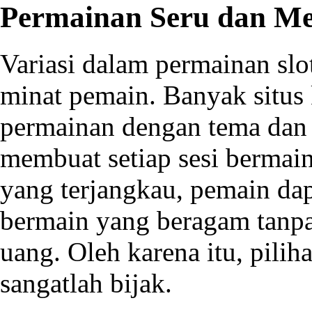
Permainan Seru dan M
Variasi dalam permainan slo
minat pemain. Banyak situs
permainan dengan tema dan 
membuat setiap sesi bermai
yang terjangkau, pemain da
bermain yang beragam tanp
uang. Oleh karena itu, pili
sangatlah bijak.