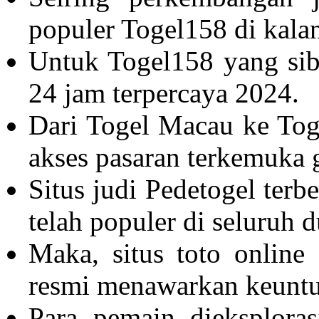
populer
Togel158
di kala
Untuk
Togel158
yang sib
24 jam terpercaya 2024.
Dari Togel Macau ke To
akses pasaran terkemuka 
Situs judi
Pedetogel
terbe
telah populer di seluruh d
Maka, situs toto online
resmi menawarkan keuntu
Para pemain dieksploras