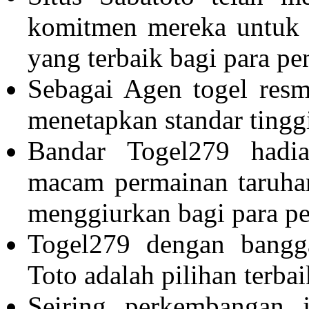
komitmen mereka untuk 
yang terbaik bagi para p
Sebagai Agen togel resm
menetapkan standar tingg
Bandar
Togel279
hadia
macam permainan taruha
menggiurkan bagi para p
Togel279
dengan bangg
Toto adalah pilihan terbai
Seiring perkembangan j