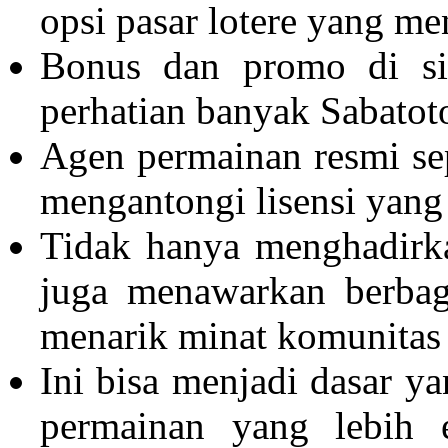
opsi pasar lotere yang me
Bonus dan promo di sit
perhatian banyak
Sabatot
Agen permainan resmi se
mengantongi lisensi yang 
Tidak hanya menghadirka
juga menawarkan berbag
menarik minat komunitas 
Ini bisa menjadi dasar y
permainan yang lebih 