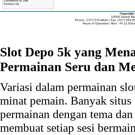
Conditions of Use
Contact Us
Copyright
10000 Gandy Blvd
Phone: (727) 570-4844 | Fax: (727) 563-05
Hours of Operation: Mon - Fri 11:00
Slot Depo 5k yang Men
Permainan Seru dan M
Variasi dalam permainan slo
minat pemain. Banyak situs
permainan dengan tema dan 
membuat setiap sesi bermai