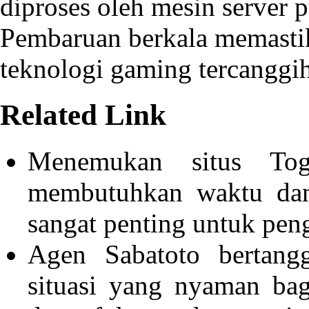
diproses oleh mesin server 
Pembaruan berkala memasti
teknologi gaming tercanggih
Related Link
Menemukan situs
Tog
membutuhkan waktu dan r
sangat penting untuk pen
Agen
Sabatoto
bertangg
situasi yang nyaman bag