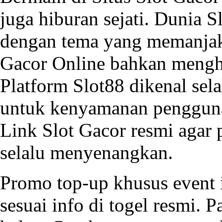
juga hiburan sejati. Dunia
S
dengan tema yang memanjak
Gacor Online bahkan mengha
Platform Slot88 dikenal se
untuk kenyamanan pengguna
Link Slot Gacor resmi agar 
selalu menyenangkan.
Promo top-up khusus event 
sesuai info di
togel resmi
. P