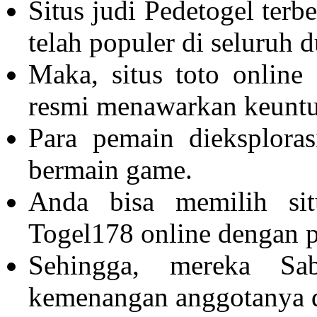
Situs judi
Pedetogel
terbe
telah populer di seluruh d
Maka, situs toto online
resmi menawarkan keuntu
Para pemain dieksploras
bermain game.
Anda bisa memilih si
Togel178
online dengan 
Sehingga, mereka
Sab
kemenangan anggotanya d