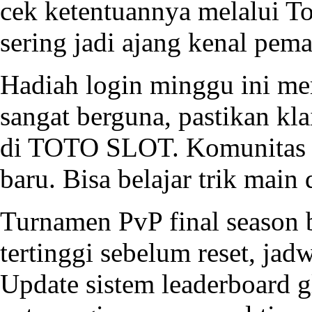
cek ketentuannya melalui
To
sering jadi ajang kenal pema
Hadiah login minggu ini me
sangat berguna, pastikan kl
di
TOTO SLOT
. Komunitas 
baru. Bisa belajar trik main 
Turnamen PvP final season b
tertinggi sebelum reset, ja
Update sistem leaderboard 