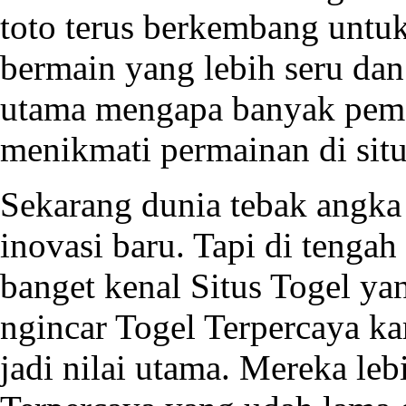
toto terus berkembang unt
bermain yang lebih seru da
utama mengapa banyak pema
menikmati permainan di situs
Sekarang dunia tebak angk
inovasi baru. Tapi di tenga
banget kenal Situs Togel y
ngincar Togel Terpercaya k
jadi nilai utama. Mereka le