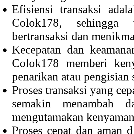
Efisiensi transaksi ada
Colok178
, sehingga 
bertransaksi dan menikma
Kecepatan dan keamanan 
Colok178
memberi keny
penarikan atau pengisian 
Proses transaksi yang cep
semakin menambah da
mengutamakan kenyamanan
Proses cepat dan aman 