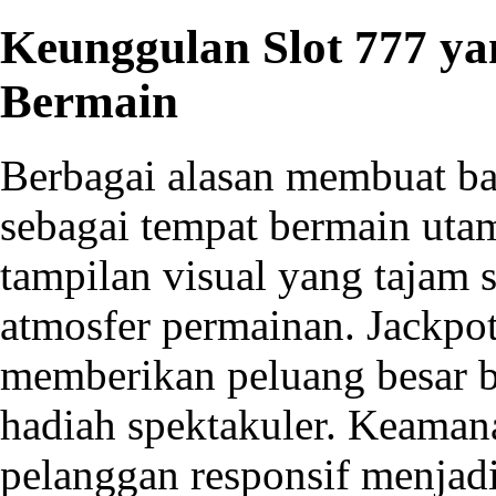
Keunggulan Slot 777 y
Bermain
Berbagai alasan membuat b
sebagai tempat bermain uta
tampilan visual yang tajam 
atmosfer permainan. Jackpot
memberikan peluang besar 
hadiah spektakuler. Keamana
pelanggan responsif menjadi