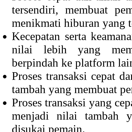
tersendiri, membuat pe
menikmati hiburan yang t
Kecepatan serta keamana
nilai lebih yang me
berpindah ke platform lai
Proses transaksi cepat 
tambah yang membuat pe
Proses transaksi yang ce
menjadi nilai tambah 
disukai pemain.