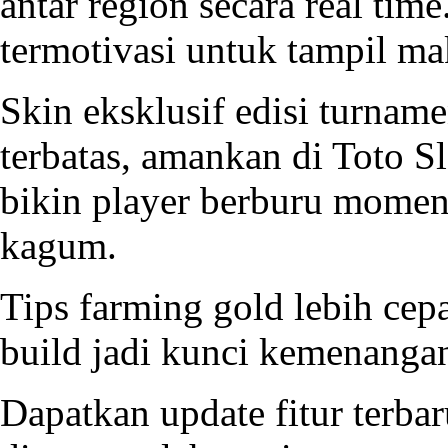
antar region secara real ti
termotivasi untuk tampil ma
Skin eksklusif edisi turnam
terbatas, amankan di
Toto Sl
bikin player berburu momen 
kagum.
Tips farming gold lebih cepa
build jadi kunci kemenangan.
Dapatkan update fitur terbar