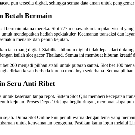
macau
pun tersedia digital, sehingga semua data aman untuk penggemar
n Betah Bermain
at bermain utama mereka. Slot 777 menawarkan tampilan visual yang 
 untuk mendapatkan hadiah spektakuler. Keamanan transaksi dan layana
 semakin menarik dan penuh kejutan.
tata ruang digital. Stabilitas hiburan digital tidak lepas dari dukunga
dengan istilah
slot gacor Thailand
. Semua ini membuat hiburan kreatif d
 bet 200 menjadi pilihan stabil untuk putaran santai. Slot bet 100 m
ghadirkan kesan berbeda karena modalnya sederhana. Semua pilihan i
n Seru Anti Ribet
untuk keseruan tanpa repot. Sistem Slot Qris memberi kecepatan trans
enuh kejutan. Proses Depo 10k juga begitu ringan, membuat siapa pun b
n sejati. Dunia
Slot Online
kini penuh warna dengan tema yang meman
embaruan untuk kenyamanan pengguna. Pastikan kamu login melalui Link