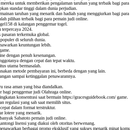
n mereka untuk memberikan pengalaman taruhan yang terbaik bagi para
kan standar tinggi dalam dunia perjudian.
mainan taruhan yang menarik dan hadiah yang menggiurkan bagi para
 pilihan terbaik bagi para pemain judi online.
gel158
di kalangan penggemar togel.
m terpercaya 2024.
 pasaran terkemuka global.
populer di seluruh dunia.
enawarkan keuntungan lebih.
game.
ine dengan penuh kesenangan.
ggotanya dengan cepat dan tepat waktu.
situs utama bermasalah.
unakan metode pembayaran ini, berbeda dengan yang lain.
jangan sampai ketinggalan penawarannya.
u rasa aman yang bisa diandalkan.
 bagi penggemar judi Olahraga online.
ingkatan konsentrasi saat bermain
https://gracesguidebook.com/
game.
n regulasi yang sah saat memilih situs.
epat dalam format terstruktur.
r lotere yang menarik.
n banyak
Sabatoto
pemain judi online.
tongi lisensi yang diakui oleh otoritas berwenang.
enawarkan berbagai promo eksklusif yang sukses menarik minat komun