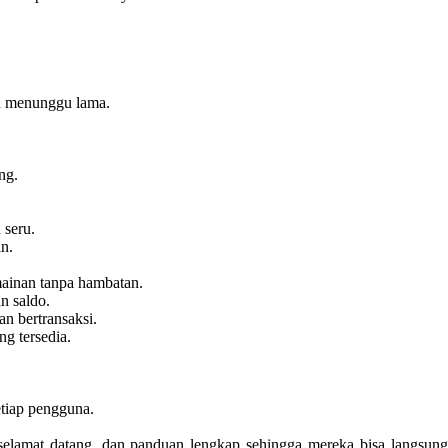
lu menunggu lama.
ng.
 seru.
n.
mainan tanpa hambatan.
n saldo.
 bertransaksi.
g tersedia.
tiap pengguna.
elamat datang, dan panduan lengkap sehingga mereka bisa langsun