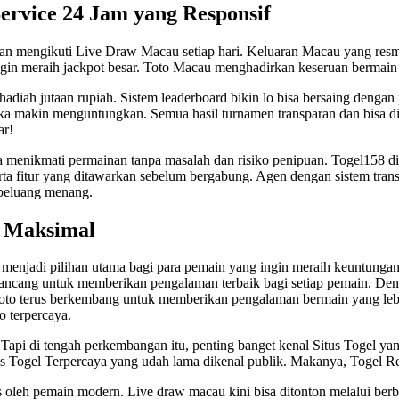
ervice 24 Jam yang Responsif
gan mengikuti Live Draw Macau setiap hari. Keluaran Macau yang res
 ingin meraih jackpot besar. Toto Macau menghadirkan keseruan berm
hadiah jutaan rupiah. Sistem leaderboard bikin lo bisa bersaing dengan 
ngka makin menguntungkan. Semua hasil turnamen transparan dan bisa d
ar!
sa menikmati permainan tanpa masalah dan risiko penipuan.
Togel158
di
erta fitur yang ditawarkan sebelum bergabung. Agen dengan sistem tran
 peluang menang.
n Maksimal
menjadi pilihan utama bagi para pemain yang ingin meraih keuntungan 
ancang untuk memberikan pengalaman terbaik bagi setiap pemain. Deng
 toto terus berkembang untuk memberikan pengalaman bermain yang le
o terpercaya.
Tapi di tengah perkembangan itu, penting banget kenal Situs Togel y
tus Togel Terpercaya yang udah lama dikenal publik. Makanya,
Togel R
eh pemain modern. Live draw macau kini bisa ditonton melalui berbag