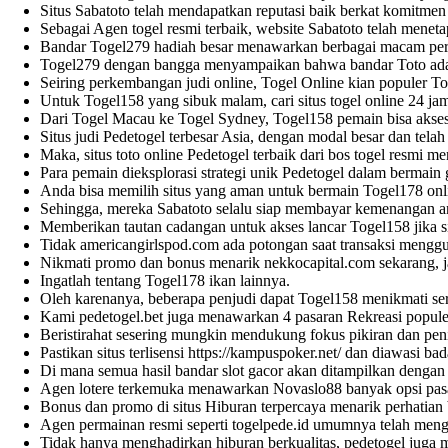
Situs
Sabatoto
telah mendapatkan reputasi baik berkat komitme
Sebagai Agen togel resmi terbaik, website
Sabatoto
telah menetap
Bandar
Togel279
hadiah besar menawarkan berbagai macam per
Togel279
dengan bangga menyampaikan bahwa bandar Toto adalah
Seiring perkembangan judi online, Togel Online kian populer
To
Untuk
Togel158
yang sibuk malam, cari situs togel online 24 ja
Dari Togel Macau ke Togel Sydney,
Togel158
pemain bisa akses
Situs judi
Pedetogel
terbesar Asia, dengan modal besar dan telah 
Maka, situs toto online
Pedetogel
terbaik dari bos togel resmi m
Para pemain dieksplorasi strategi unik
Pedetogel
dalam bermain 
Anda bisa memilih situs yang aman untuk bermain
Togel178
onl
Sehingga, mereka
Sabatoto
selalu siap membayar kemenangan an
Memberikan tautan cadangan untuk akses lancar
Togel158
jika 
Tidak
americangirlspod.com
ada potongan saat transaksi mengg
Nikmati promo dan bonus menarik
nekkocapital.com
sekarang, 
Ingatlah tentang
Togel178
ikan lainnya.
Oleh karenanya, beberapa penjudi dapat
Togel158
menikmati ser
Kami
pedetogel.bet
juga menawarkan 4 pasaran Rekreasi populer
Beristirahat sesering mungkin mendukung fokus pikiran dan pen
Pastikan situs terlisensi
https://kampuspoker.net/
dan diawasi bada
Di mana semua hasil bandar
slot gacor
akan ditampilkan dengan c
Agen lotere terkemuka menawarkan
Novaslo88
banyak opsi pasa
Bonus dan promo di situs Hiburan terpercaya menarik perhatia
Agen permainan resmi seperti
togelpede.id
umumnya telah mengan
Tidak hanya menghadirkan hiburan berkualitas,
pedetogel
juga m