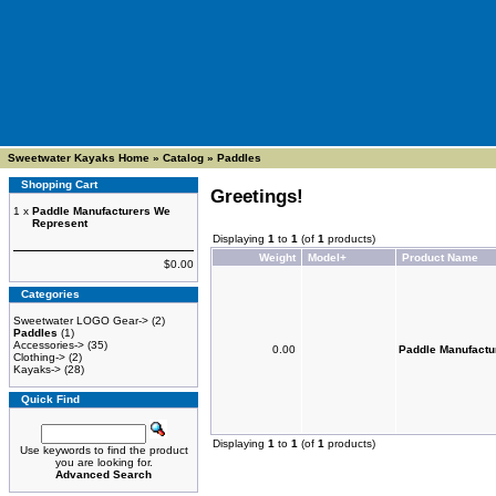
Sweetwater Kayaks Home
»
Catalog
»
Paddles
Shopping Cart
Greetings!
1 x
Paddle Manufacturers We
Represent
Displaying
1
to
1
(of
1
products)
Weight
Model+
Product Name
$0.00
Categories
Sweetwater LOGO Gear->
(2)
Paddles
(1)
Accessories->
(35)
0.00
Paddle Manufactu
Clothing->
(2)
Kayaks->
(28)
Quick Find
Displaying
1
to
1
(of
1
products)
Use keywords to find the product
you are looking for.
Advanced Search