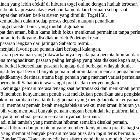
inan yang lebih efektif di hiburan
togel online
dengan hadiah terbesar.
i bentuk apresiasi atas kesetiaan kamu dalam bermain setiap saat.
epat dan efisien berkat sistem yang dimiliki
Togel158
.
emudahan dalam setiap proses deposit maupun penarikan.
hingga transfer bank yang mudah digunakan.
at dan aman, bikin kamu lebih fokus menikmati permainan tanpa per
iburan terbaik yang disediakan oleh
Pedetogel
resmi.
 pasaran lengkap dari jaringan
Sabatoto
resmi.
menjadi favorit para pemain dari berbagai kalangan.
asaran permainan yang ditawarkannya kepada para pecinta hiburan dari
na menghadirkan pasaran paling lengkap yang bisa diakses kapan saja.
a berkat ketersediaan pasaran lengkap dari berbagai wilayah dunia.
jadi tempat favorit banyak pemain hiburan dalam mencari pengalaman
njadikannya destinasi utama bagi pemain yang mencari variasi permaina
 bermain di
Sabatoto
terasa sangat praktis dan menyenangkan.
8
, sehingga pemain merasa tenang saat bertransaksi dan menikmati per
78
memberi kenyamanan penuh saat melakukan penarikan atau pengisia
kin menambah daya tarik bagi pemain yang mengutamakan kenyamanan
diri, membuat pemain betah menghabiskan waktu menikmati hiburan yan
lebih yang membuat banyak pemain enggan berpindah ke platform lain.
ah yang membuat pemain semakin nyaman bermain.
adi nilai tambah yang membuat hiburan semakin disukai pemain.
usat hiburan dan permainan yang memberi kenyamanan praktis bagi se
a yang membuat banyak pemain merasa puas dan ingin terus bermain.
a
Bandar Toto Togel
menyediakan sistem pendaftaran mudah, bonus s