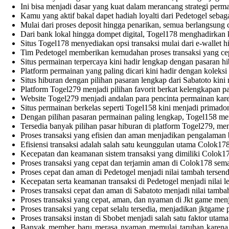
Ini bisa menjadi dasar yang kuat dalam merancang strategi perma
Kamu yang aktif bakal dapet hadiah loyalti dari
Pedetogel
sebaga
Mulai dari proses deposit hingga penarikan, semua berlangsung c
Dari bank lokal hingga dompet digital,
Togel178
menghadirkan k
Situs
Togel178
menyediakan opsi transaksi mulai dari e-wallet 
Tim
Pedetogel
memberikan kemudahan proses transaksi yang cep
Situs permainan terpercaya kini hadir lengkap dengan pasaran h
Platform permainan yang paling dicari kini hadir dengan koleksi
Situs hiburan dengan pilihan pasaran lengkap dari
Sabatoto
kini 
Platform
Togel279
menjadi pilihan favorit berkat kelengkapan p
Website
Togel279
menjadi andalan para pencinta permainan kare
Situs permainan berkelas seperti
Togel158
kini menjadi primadon
Dengan pilihan pasaran permainan paling lengkap,
Togel158
men
Tersedia banyak pilihan pasar hiburan di platform
Togel279
, me
Proses transaksi yang efisien dan aman menjadikan pengalaman
Efisiensi transaksi adalah salah satu keunggulan utama
Colok17
Kecepatan dan keamanan sistem transaksi yang dimiliki
Colok1
Proses transaksi yang cepat dan terjamin aman di
Colok178
sema
Proses cepat dan aman di
Pedetogel
menjadi nilai tambah tersen
Kecepatan serta keamanan transaksi di
Pedetogel
menjadi nilai 
Proses transaksi cepat dan aman di
Sabatoto
menjadi nilai tamb
Proses transaksi yang cepat, aman, dan nyaman di
Jkt game
menj
Proses transaksi yang cepat selalu tersedia, menjadikan
jktgame
p
Proses transaksi instan di
Sbobet
menjadi salah satu faktor utam
Banyak member baru merasa nyaman memulai taruhan karen