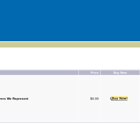
Price
Buy Now
$0.00
rers We Represent