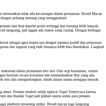
mi memastikan tidak ada kecurangan dalam permainan.
Result Macau
ain dengan peluang menang yang menggiurkan!
pemain lain buat dapetin posisi tertinggi dan menang lebih banyak.
icek langsung, jadi nggak ada sistem yang curang. Dengan berbagai
kenal sebagai agen terpercaya dengan reputasi positif dan pelayanan
sparan dan support yang baik biasanya lebih bisa diandalkan. Langkah
maksimal dalam permainan toto slot. Dari segi keamanan, variasi
an bermain secara konsisten dan memanfaatkan fitur yang ada,
bih seru dan menguntungkan. Inilah alasan utama mengapa banyak
ang aman. Pemain modern selalu ngincar Togel Terpercaya karena
esmi
dan Bandar Togel jadi pilihan utama untuk para pemain.
ai platform streaming online. Result macau juga langsung