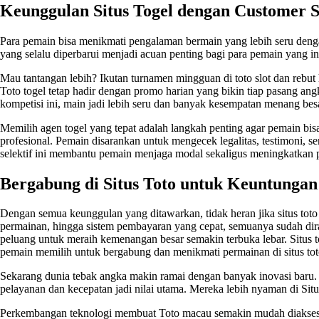
Keunggulan Situs Togel dengan Customer S
Para pemain bisa menikmati pengalaman bermain yang lebih seru den
yang selalu diperbarui menjadi acuan penting bagi para pemain yang
Mau tantangan lebih? Ikutan turnamen mingguan di
toto slot
dan rebut 
Toto togel tetap hadir dengan promo harian yang bikin tiap pasang a
kompetisi ini, main jadi lebih seru dan banyak kesempatan menang bes
Memilih agen togel yang tepat adalah langkah penting agar pemain bi
profesional. Pemain disarankan untuk mengecek legalitas, testimoni, s
selektif ini membantu pemain menjaga modal sekaligus meningkatkan
Bergabung di Situs Toto untuk Keuntunga
Dengan semua keunggulan yang ditawarkan, tidak heran jika
situs toto
permainan, hingga sistem pembayaran yang cepat, semuanya sudah dir
peluang untuk meraih kemenangan besar semakin terbuka lebar. Situs
pemain memilih untuk bergabung dan menikmati permainan di situs tot
Sekarang dunia tebak angka makin ramai dengan banyak inovasi baru. 
pelayanan dan kecepatan jadi nilai utama. Mereka lebih nyaman di Si
Perkembangan teknologi membuat Toto macau semakin mudah diakses ol