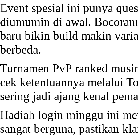
Event spesial ini punya que
diumumin di awal. Bocoran
baru bikin build makin vari
berbeda.
Turnamen PvP ranked musima
cek ketentuannya melalui
To
sering jadi ajang kenal pema
Hadiah login minggu ini me
sangat berguna, pastikan kl