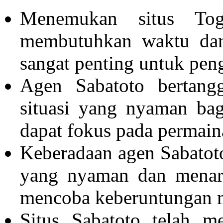
Menemukan situs
Tog
membutuhkan waktu dan r
sangat penting untuk pen
Agen
Sabatoto
bertangg
situasi yang nyaman bag
dapat fokus pada permain
Keberadaan agen
Sabatot
yang nyaman dan menari
mencoba keberuntungan 
Situs
Sabatoto
telah men