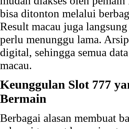
mudah diakses oleh pemain 
bisa ditonton melalui berbag
Result macau juga langsung
perlu menunggu lama. Arsi
digital, sehingga semua da
macau.
Keunggulan Slot 777 y
Bermain
Berbagai alasan membuat b