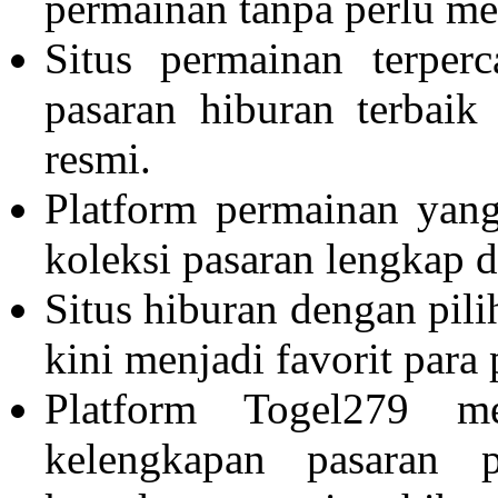
permainan tanpa perlu m
Situs permainan terper
pasaran hiburan terbai
resmi.
Platform permainan yang
koleksi pasaran lengkap d
Situs hiburan dengan pil
kini menjadi favorit para
Platform
Togel279
men
kelengkapan pasaran 