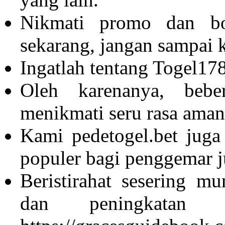
Nikmati promo dan b
sekarang, jangan sampai 
Ingatlah tentang
Togel17
Oleh karenanya, beb
menikmati seru rasa aman
Kami
pedetogel.bet
juga 
populer bagi penggemar j
Beristirahat sesering m
dan peningkatan k