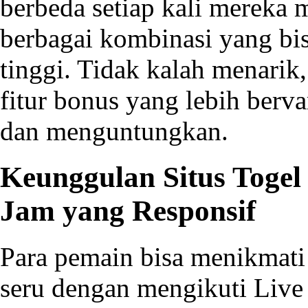
berbeda setiap kali mereka
berbagai kombinasi yang b
tinggi. Tidak kalah menarik
fitur bonus yang lebih berva
dan menguntungkan.
Keunggulan Situs Togel
Jam yang Responsif
Para pemain bisa menikmati
seru dengan mengikuti Live