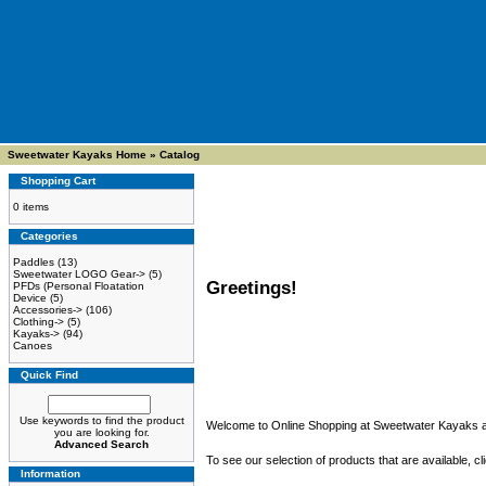
Sweetwater Kayaks Home
»
Catalog
Shopping Cart
0 items
Categories
Paddles
(13)
Sweetwater LOGO Gear->
(5)
Greetings!
PFDs (Personal Floatation
Device
(5)
Accessories->
(106)
Clothing->
(5)
Kayaks->
(94)
Canoes
Quick Find
Use keywords to find the product
Welcome to Online Shopping at Sweetwater Kayaks 
you are looking for.
Advanced Search
To see our selection of products that are available, cli
Information