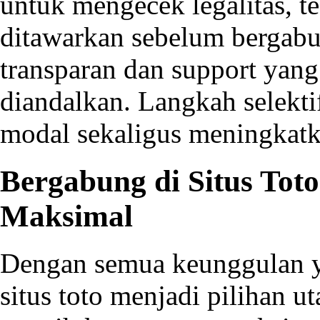
untuk mengecek legalitas, te
ditawarkan sebelum bergabu
transparan dan support yang
diandalkan. Langkah selekt
modal sekaligus meningkat
Bergabung di Situs Tot
Maksimal
Dengan semua keunggulan ya
situs toto
menjadi pilihan ut