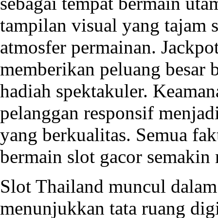
sebagai tempat bermain uta
tampilan visual yang tajam 
atmosfer permainan. Jackpot
memberikan peluang besar 
hadiah spektakuler. Keamana
pelanggan responsif menjadi
yang berkualitas. Semua fa
bermain slot gacor semakin
Slot Thailand muncul dalam 
menunjukkan tata ruang digit