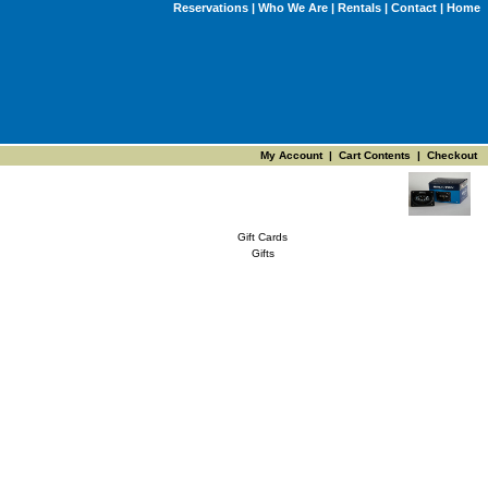
Reservations
|
Who We Are
|
Rentals
|
Contact
|
Home
My Account
|
Cart Contents
|
Checkout
Gift Cards
Gifts