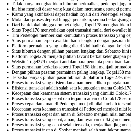
Tidak hanya menghadirkan hiburan berkualitas,
pedetogel
juga m
Ini bisa menjadi dasar yang kuat dalam merancang strategi perma
Kamu yang aktif bakal dapet hadiah loyalti dari
Pedetogel
sebaga
Mulai dari proses deposit hingga penarikan, semua berlangsung c
Dari bank lokal hingga dompet digital,
Togel178
menghadirkan k
Situs
Togel178
menyediakan opsi transaksi mulai dari e-wallet 
Tim
Pedetogel
memberikan kemudahan proses transaksi yang cep
Situs permainan terpercaya kini hadir lengkap dengan pasaran h
Platform permainan yang paling dicari kini hadir dengan koleksi
Situs hiburan dengan pilihan pasaran lengkap dari
Sabatoto
kini 
Platform
Togel279
menjadi pilihan favorit berkat kelengkapan p
Website
Togel279
menjadi andalan para pencinta permainan kare
Situs permainan berkelas seperti
Togel158
kini menjadi primadon
Dengan pilihan pasaran permainan paling lengkap,
Togel158
men
Tersedia banyak pilihan pasar hiburan di platform
Togel279
, me
Proses transaksi yang efisien dan aman menjadikan pengalaman
Efisiensi transaksi adalah salah satu keunggulan utama
Colok17
Kecepatan dan keamanan sistem transaksi yang dimiliki
Colok1
Proses transaksi yang cepat dan terjamin aman di
Colok178
sema
Proses cepat dan aman di
Pedetogel
menjadi nilai tambah tersen
Kecepatan serta keamanan transaksi di
Pedetogel
menjadi nilai 
Proses transaksi cepat dan aman di
Sabatoto
menjadi nilai tamb
Proses transaksi yang cepat, aman, dan nyaman di
Jkt game
menj
Proses transaksi yang cepat selalu tersedia, menjadikan
jktgame
p
Proses transaksi instan di
Sbobet
menjadi salah satu faktor utam