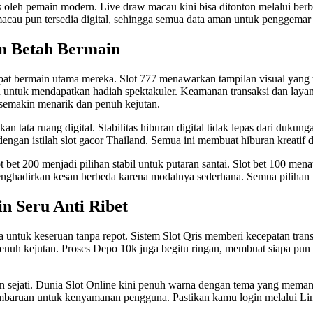
eh pemain modern. Live draw macau kini bisa ditonton melalui berbag
macau
pun tersedia digital, sehingga semua data aman untuk penggemar
n Betah Bermain
at bermain utama mereka. Slot 777 menawarkan tampilan visual yang 
 untuk mendapatkan hadiah spektakuler. Keamanan transaksi dan layana
 semakin menarik dan penuh kejutan.
tata ruang digital. Stabilitas hiburan digital tidak lepas dari dukunga
dengan istilah
slot gacor Thailand
. Semua ini membuat hiburan kreatif d
 bet 200 menjadi pilihan stabil untuk putaran santai. Slot bet 100 m
ghadirkan kesan berbeda karena modalnya sederhana. Semua pilihan i
n Seru Anti Ribet
untuk keseruan tanpa repot. Sistem Slot Qris memberi kecepatan trans
enuh kejutan. Proses Depo 10k juga begitu ringan, membuat siapa pun b
n sejati. Dunia
Slot Online
kini penuh warna dengan tema yang meman
embaruan untuk kenyamanan pengguna. Pastikan kamu login melalui Link