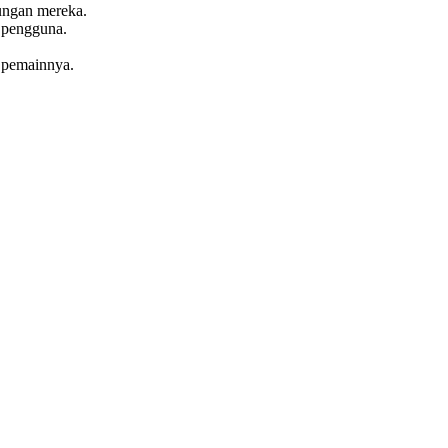
ungan mereka.
 pengguna.
 pemainnya.