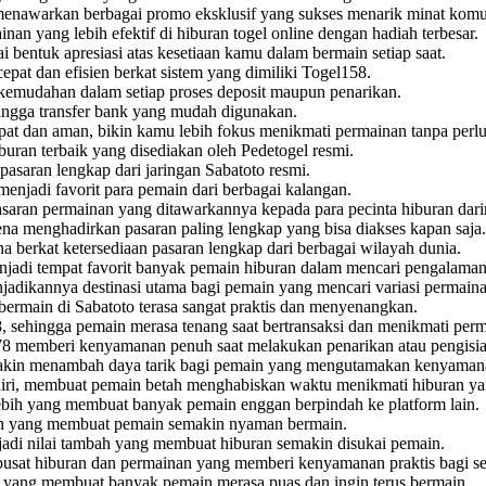
enawarkan berbagai promo eksklusif yang sukses menarik minat komun
inan yang lebih efektif di hiburan
togel online
dengan hadiah terbesar.
i bentuk apresiasi atas kesetiaan kamu dalam bermain setiap saat.
epat dan efisien berkat sistem yang dimiliki
Togel158
.
emudahan dalam setiap proses deposit maupun penarikan.
hingga transfer bank yang mudah digunakan.
at dan aman, bikin kamu lebih fokus menikmati permainan tanpa per
iburan terbaik yang disediakan oleh
Pedetogel
resmi.
 pasaran lengkap dari jaringan
Sabatoto
resmi.
menjadi favorit para pemain dari berbagai kalangan.
asaran permainan yang ditawarkannya kepada para pecinta hiburan dari
na menghadirkan pasaran paling lengkap yang bisa diakses kapan saja.
a berkat ketersediaan pasaran lengkap dari berbagai wilayah dunia.
jadi tempat favorit banyak pemain hiburan dalam mencari pengalaman
njadikannya destinasi utama bagi pemain yang mencari variasi permaina
 bermain di
Sabatoto
terasa sangat praktis dan menyenangkan.
8
, sehingga pemain merasa tenang saat bertransaksi dan menikmati per
78
memberi kenyamanan penuh saat melakukan penarikan atau pengisia
kin menambah daya tarik bagi pemain yang mengutamakan kenyamanan
diri, membuat pemain betah menghabiskan waktu menikmati hiburan yan
lebih yang membuat banyak pemain enggan berpindah ke platform lain.
ah yang membuat pemain semakin nyaman bermain.
adi nilai tambah yang membuat hiburan semakin disukai pemain.
usat hiburan dan permainan yang memberi kenyamanan praktis bagi se
a yang membuat banyak pemain merasa puas dan ingin terus bermain.