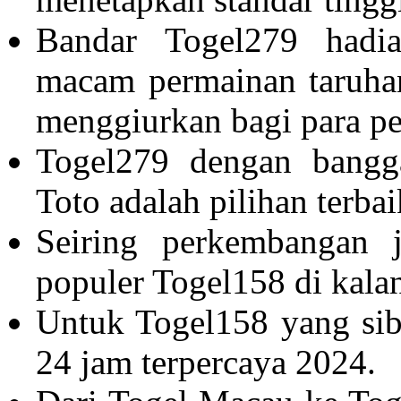
Bandar
Togel279
hadia
macam permainan taruha
menggiurkan bagi para p
Togel279
dengan bangg
Toto adalah pilihan terbai
Seiring perkembangan j
populer
Togel158
di kala
Untuk
Togel158
yang sib
24 jam terpercaya 2024.