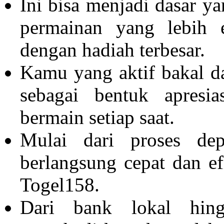
Ini bisa menjadi dasar y
permainan yang lebih 
dengan hadiah terbesar.
Kamu yang aktif bakal da
sebagai bentuk apresi
bermain setiap saat.
Mulai dari proses dep
berlangsung cepat dan ef
Togel158
.
Dari bank lokal hin