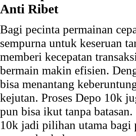
Anti Ribet
Bagi pecinta permainan cep
sempurna untuk keseruan tan
memberi kecepatan transaksi
bermain makin efisien. Den
bisa menantang keberuntung
kejutan. Proses Depo 10k ju
pun bisa ikut tanpa batasan
10k jadi pilihan utama bagi