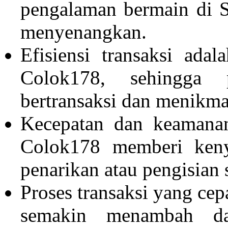
pengalaman bermain di
menyenangkan.
Efisiensi transaksi ada
Colok178
, sehingga 
bertransaksi dan menikma
Kecepatan dan keamanan 
Colok178
memberi keny
penarikan atau pengisian 
Proses transaksi yang cep
semakin menambah da