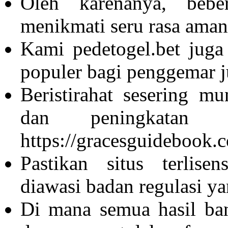
Oleh karenanya, beb
menikmati seru rasa aman
Kami
pedetogel.bet
juga 
populer bagi penggemar j
Beristirahat sesering m
dan peningkatan k
https://gracesguidebook.
Pastikan situs terlise
diawasi badan regulasi ya
Di mana semua hasil b