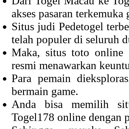
Dari Togel Macau ke To
akses pasaran terkemuka 
Situs judi
Pedetogel
terbe
telah populer di seluruh d
Maka, situs toto online
resmi menawarkan keuntu
Para pemain dieksploras
bermain game.
Anda bisa memilih si
Togel178
online dengan 