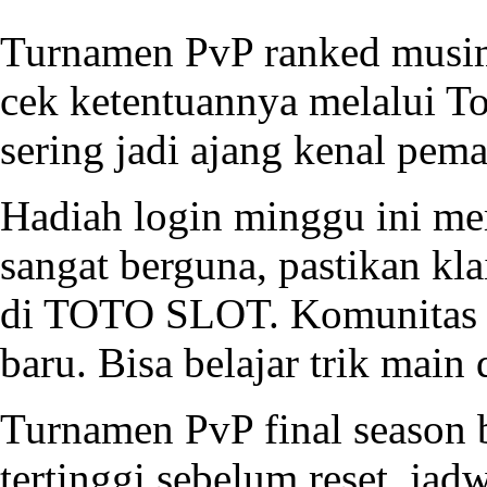
Turnamen PvP ranked musima
cek ketentuannya melalui
To
sering jadi ajang kenal pema
Hadiah login minggu ini me
sangat berguna, pastikan kl
di
TOTO SLOT
. Komunitas 
baru. Bisa belajar trik main 
Turnamen PvP final season b
tertinggi sebelum reset, ja