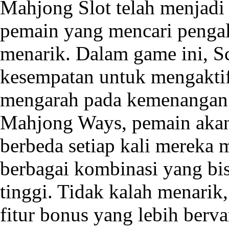
Mahjong Slot telah menjadi 
pemain yang mencari penga
menarik. Dalam game ini, S
kesempatan untuk mengaktif
mengarah pada kemenangan 
Mahjong Ways, pemain aka
berbeda setiap kali mereka
berbagai kombinasi yang b
tinggi. Tidak kalah menarik
fitur bonus yang lebih berva