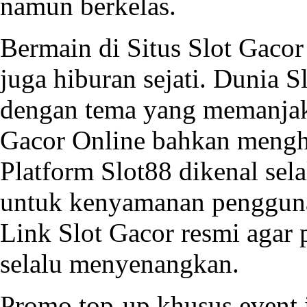
namun berkelas.
Bermain di Situs Slot Gacor
juga hiburan sejati. Dunia
S
dengan tema yang memanjak
Gacor Online bahkan mengha
Platform Slot88 dikenal se
untuk kenyamanan pengguna
Link Slot Gacor resmi agar 
selalu menyenangkan.
Promo top-up khusus event 