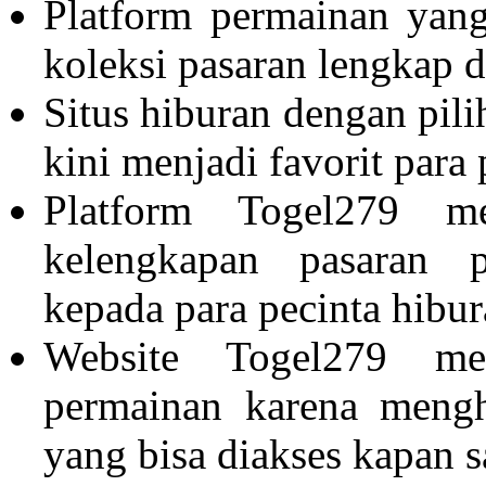
Platform permainan yang
koleksi pasaran lengkap d
Situs hiburan dengan pil
kini menjadi favorit para
Platform
Togel279
men
kelengkapan pasaran 
kepada para pecinta hibur
Website
Togel279
menj
permainan karena mengh
yang bisa diakses kapan s