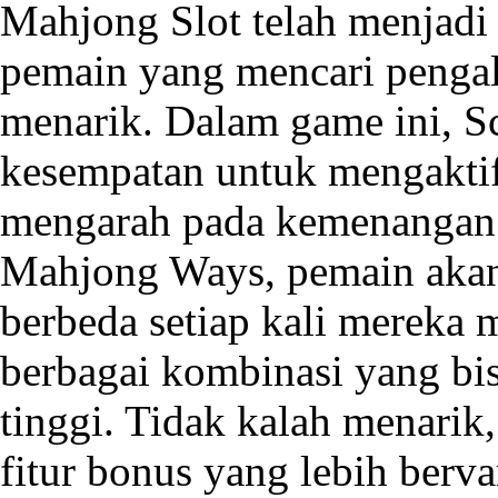
Mahjong Slot telah menjadi 
pemain yang mencari penga
menarik. Dalam game ini, S
kesempatan untuk mengaktif
mengarah pada kemenangan 
Mahjong Ways, pemain aka
berbeda setiap kali mereka
berbagai kombinasi yang b
tinggi. Tidak kalah menarik
fitur bonus yang lebih berva