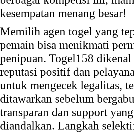
kesempatan menang besar!
Memilih agen togel yang tep
pemain bisa menikmati perm
penipuan.
Togel158
dikenal 
reputasi positif dan pelayan
untuk mengecek legalitas, te
ditawarkan sebelum bergabu
transparan dan support yang
diandalkan. Langkah selekt