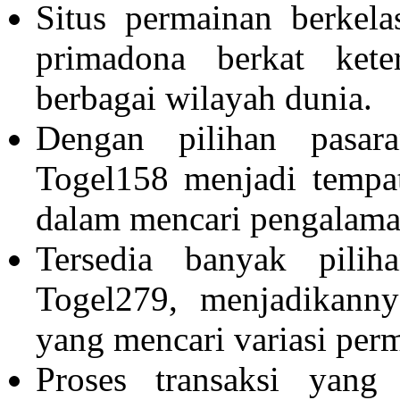
Situs permainan berkela
primadona berkat kete
berbagai wilayah dunia.
Dengan pilihan pasar
Togel158
menjadi tempat
dalam mencari pengalama
Tersedia banyak pilih
Togel279
, menjadikanny
yang mencari variasi per
Proses transaksi yang