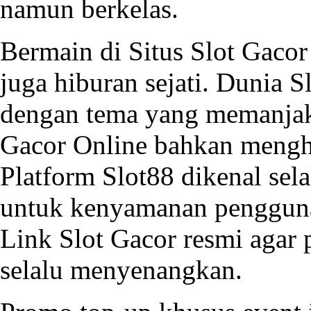
namun berkelas.
Bermain di Situs Slot Gacor
juga hiburan sejati. Dunia
S
dengan tema yang memanjak
Gacor Online bahkan mengha
Platform Slot88 dikenal se
untuk kenyamanan pengguna
Link Slot Gacor resmi agar 
selalu menyenangkan.