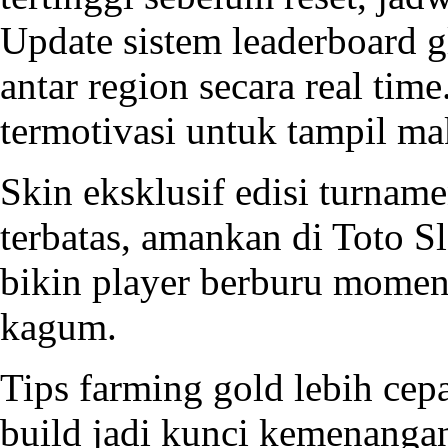
Update sistem leaderboard 
antar region secara real ti
termotivasi untuk tampil ma
Skin eksklusif edisi turnam
terbatas, amankan di
Toto Sl
bikin player berburu momen 
kagum.
Tips farming gold lebih cepa
build jadi kunci kemenangan.