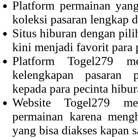
Platform permainan yang
koleksi pasaran lengkap d
Situs hiburan dengan pil
kini menjadi favorit para
Platform
Togel279
men
kelengkapan pasaran 
kepada para pecinta hibur
Website
Togel279
menj
permainan karena mengh
yang bisa diakses kapan s