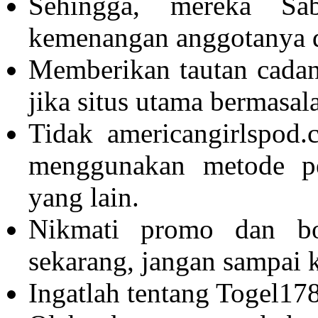
Sehingga, mereka
Sab
kemenangan anggotanya d
Memberikan tautan cadan
jika situs utama bermasal
Tidak
americangirlspod.
menggunakan metode pe
yang lain.
Nikmati promo dan b
sekarang, jangan sampai 
Ingatlah tentang
Togel17