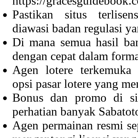
https://gracesguidebook.
Pastikan situs terlise
diawasi badan regulasi ya
Di mana semua hasil b
dengan cepat dalam format
Agen lotere terkemuk
opsi pasar lotere yang me
Bonus dan promo di sit
perhatian banyak
Sabatot
Agen permainan resmi se