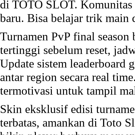
di
TOTO SLOT
. Komunitas 
baru. Bisa belajar trik main 
Turnamen PvP final season b
tertinggi sebelum reset, ja
Update sistem leaderboard 
antar region secara real ti
termotivasi untuk tampil ma
Skin eksklusif edisi turnam
terbatas, amankan di
Toto Sl