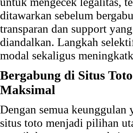
untuk mengecek legalitas, te
ditawarkan sebelum bergabu
transparan dan support yang
diandalkan. Langkah selekt
modal sekaligus meningkat
Bergabung di Situs Tot
Maksimal
Dengan semua keunggulan ya
situs toto
menjadi pilihan ut