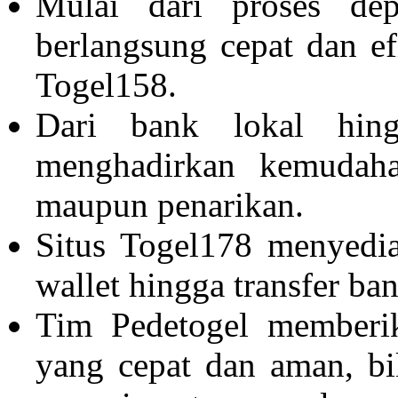
Mulai dari proses dep
berlangsung cepat dan ef
Togel158
.
Dari bank lokal hin
menghadirkan kemudaha
maupun penarikan.
Situs
Togel178
menyediak
wallet hingga transfer b
Tim
Pedetogel
memberik
yang cepat dan aman, bi