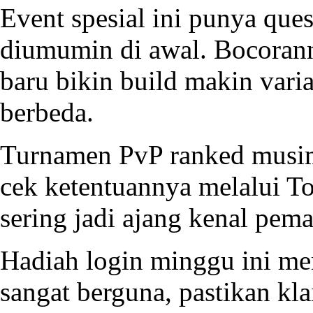
Event spesial ini punya que
diumumin di awal. Bocoran
baru bikin build makin vari
berbeda.
Turnamen PvP ranked musima
cek ketentuannya melalui
To
sering jadi ajang kenal pema
Hadiah login minggu ini me
sangat berguna, pastikan kl