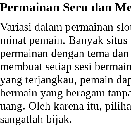
Permainan Seru dan M
Variasi dalam permainan slo
minat pemain. Banyak situs
permainan dengan tema dan 
membuat setiap sesi bermai
yang terjangkau, pemain da
bermain yang beragam tanp
uang. Oleh karena itu, pili
sangatlah bijak.