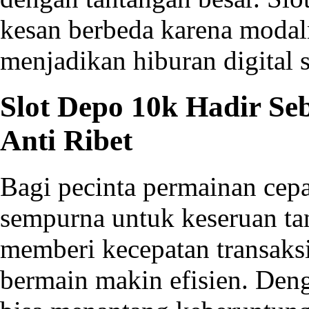
kesan berbeda karena modal
menjadikan hiburan digital 
Slot Depo 10k Hadir S
Anti Ribet
Bagi pecinta permainan cep
sempurna untuk keseruan tan
memberi kecepatan transaksi
bermain makin efisien. Den