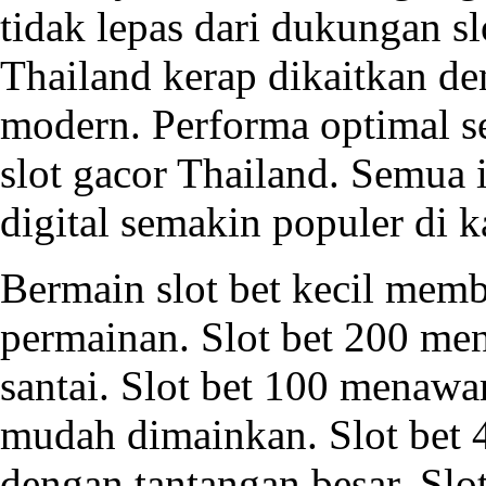
tidak lepas dari dukungan slo
Thailand kerap dikaitkan de
modern. Performa optimal se
slot gacor Thailand
. Semua 
digital semakin populer di 
Bermain slot bet kecil mem
permainan. Slot bet 200 menj
santai. Slot bet 100 menawa
mudah dimainkan. Slot bet 
dengan tantangan besar.
Slo