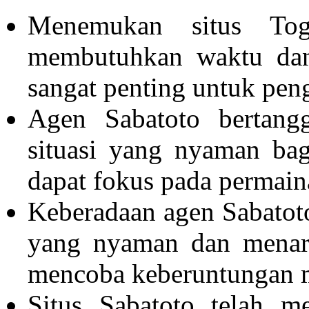
Menemukan situs
Tog
membutuhkan waktu dan r
sangat penting untuk pen
Agen
Sabatoto
bertangg
situasi yang nyaman bag
dapat fokus pada permain
Keberadaan agen
Sabatot
yang nyaman dan menari
mencoba keberuntungan 
Situs
Sabatoto
telah men