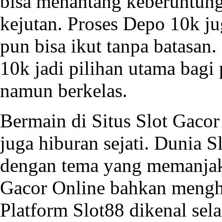
bisa menantang keberuntung
kejutan. Proses Depo 10k ju
pun bisa ikut tanpa batasan
10k jadi pilihan utama bagi
namun berkelas.
Bermain di Situs Slot Gacor
juga hiburan sejati. Dunia
S
dengan tema yang memanjak
Gacor Online bahkan mengha
Platform Slot88 dikenal se