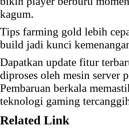
bikin player berburu momen 
kagum.
Tips farming gold lebih cepa
build jadi kunci kemenangan.
Dapatkan update fitur terbar
diproses oleh mesin server 
Pembaruan berkala memasti
teknologi gaming tercanggih
Related Link