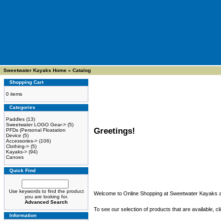
Sweetwater Kayaks Home
»
Catalog
Shopping Cart
0 items
Categories
Paddles
(13)
Sweetwater LOGO Gear->
(5)
Greetings!
PFDs (Personal Floatation
Device
(5)
Accessories->
(106)
Clothing->
(5)
Kayaks->
(94)
Canoes
Quick Find
Use keywords to find the product
Welcome to Online Shopping at Sweetwater Kayaks 
you are looking for.
Advanced Search
To see our selection of products that are available, cli
Information