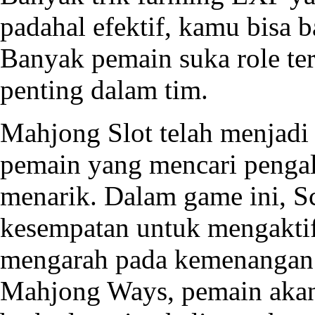
padahal efektif, kamu bisa 
Banyak pemain suka role terte
penting dalam tim.
Mahjong Slot telah menjadi 
pemain yang mencari penga
menarik. Dalam game ini, S
kesempatan untuk mengaktif
mengarah pada kemenangan 
Mahjong Ways, pemain aka