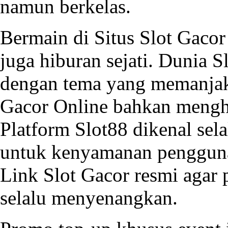
namun berkelas.
Bermain di Situs Slot Gacor
juga hiburan sejati. Dunia
S
dengan tema yang memanjak
Gacor Online bahkan mengha
Platform Slot88 dikenal se
untuk kenyamanan pengguna
Link Slot Gacor resmi agar 
selalu menyenangkan.