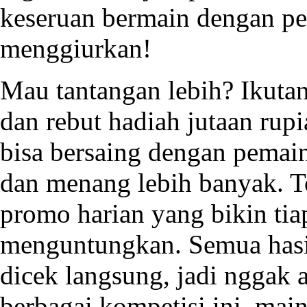
keseruan bermain dengan p
menggiurkan!
Mau tantangan lebih? Ikut
dan rebut hadiah jutaan rupi
bisa bersaing dengan pemain 
dan menang lebih banyak. To
promo harian yang bikin ti
menguntungkan. Semua hasil
dicek langsung, jadi nggak 
berbagai kompetisi ini, main