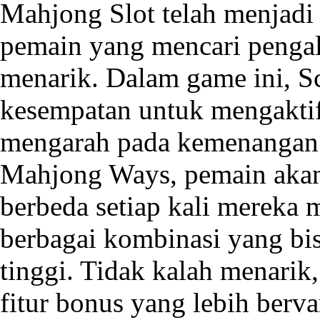
Mahjong Slot telah menjadi 
pemain yang mencari penga
menarik. Dalam game ini, S
kesempatan untuk mengaktif
mengarah pada kemenangan 
Mahjong Ways, pemain aka
berbeda setiap kali mereka
berbagai kombinasi yang b
tinggi. Tidak kalah menarik
fitur bonus yang lebih berva