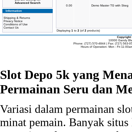
Advanced Search
0.00
Demo Master TG with Skeg
Information
Shipping & Returns
Privacy Notice
Conditions of Use
Contact Us
Displaying
1
to
2
(of
2
products)
Copyright
10000 Gandy Blvd
Phone: (727) 570-4844 | Fax: (727) 563-05
Hours of Operation: Mon - Fri 11:00
Slot Depo 5k yang Men
Permainan Seru dan M
Variasi dalam permainan slo
minat pemain. Banyak situs