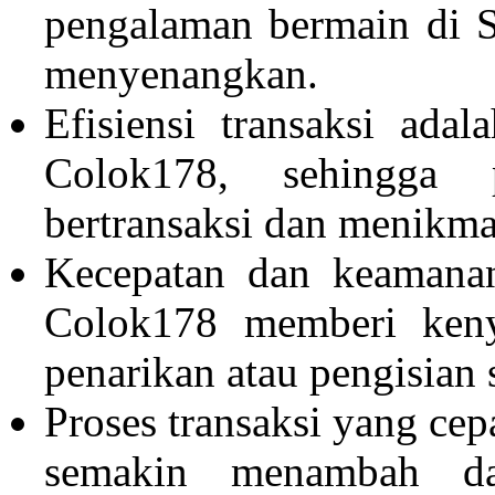
pengalaman bermain di
menyenangkan.
Efisiensi transaksi ada
Colok178
, sehingga 
bertransaksi dan menikma
Kecepatan dan keamanan 
Colok178
memberi keny
penarikan atau pengisian 
Proses transaksi yang cep
semakin menambah da