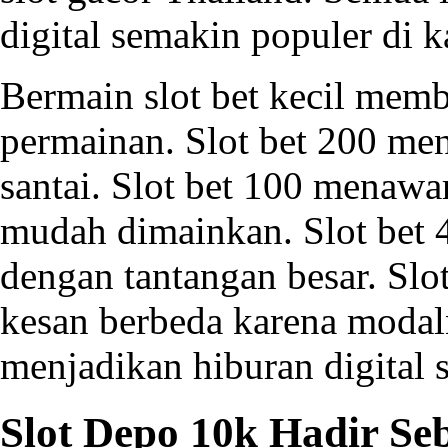
digital semakin populer di 
Bermain slot bet kecil mem
permainan. Slot bet 200 menj
santai. Slot bet 100 menawa
mudah dimainkan. Slot bet 
dengan tantangan besar.
Slo
kesan berbeda karena modal
menjadikan hiburan digital 
Slot Depo 10k Hadir S