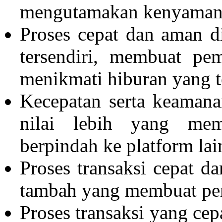
mengutamakan kenyamanan
Proses cepat dan aman 
tersendiri, membuat pe
menikmati hiburan yang t
Kecepatan serta keamana
nilai lebih yang me
berpindah ke platform lai
Proses transaksi cepat 
tambah yang membuat pe
Proses transaksi yang ce