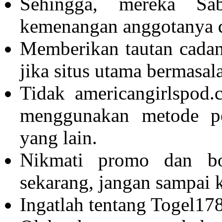
Sehingga, mereka
Sab
kemenangan anggotanya d
Memberikan tautan cadan
jika situs utama bermasal
Tidak
americangirlspod.
menggunakan metode pe
yang lain.
Nikmati promo dan b
sekarang, jangan sampai 
Ingatlah tentang
Togel17