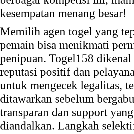
kesempatan menang besar!
Memilih agen togel yang tep
pemain bisa menikmati perm
penipuan.
Togel158
dikenal 
reputasi positif dan pelayan
untuk mengecek legalitas, te
ditawarkan sebelum bergabu
transparan dan support yang
diandalkan. Langkah selekt