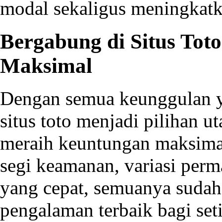
modal sekaligus meningkat
Bergabung di Situs Tot
Maksimal
Dengan semua keunggulan ya
situs toto
menjadi pilihan ut
meraih keuntungan maksimal
segi keamanan, variasi per
yang cepat, semuanya suda
pengalaman terbaik bagi se