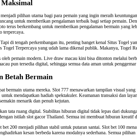
n Maksimal
menjadi pilihan utama bagi para pemain yang ingin meraih keuntungan 
ancang untuk memberikan pengalaman terbaik bagi setiap pemain. Deng
 toto terus berkembang untuk memberikan pengalaman bermain yang le
o terpercaya.
Tapi di tengah perkembangan itu, penting banget kenal Situs Togel y
tus Togel Terpercaya yang udah lama dikenal publik. Makanya,
Togel R
eh pemain modern. Live draw macau kini bisa ditonton melalui berbag
macau
pun tersedia digital, sehingga semua data aman untuk penggemar
n Betah Bermain
at bermain utama mereka. Slot 777 menawarkan tampilan visual yang 
 untuk mendapatkan hadiah spektakuler. Keamanan transaksi dan layana
 semakin menarik dan penuh kejutan.
tata ruang digital. Stabilitas hiburan digital tidak lepas dari dukunga
dengan istilah
slot gacor Thailand
. Semua ini membuat hiburan kreatif d
 bet 200 menjadi pilihan stabil untuk putaran santai. Slot bet 100 m
ghadirkan kesan berbeda karena modalnya sederhana. Semua pilihan i