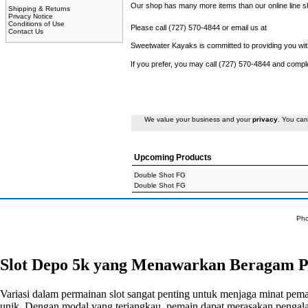
Our shop has many more items than our online line sho
Shipping & Returns
Privacy Notice
Conditions of Use
Please call (727) 570-4844 or email us at
Contact Us
Sweetwater Kayaks is committed to providing you with
If you prefer, you may call (727) 570-4844 and compl
We value your business and your
privacy
. You can
Upcoming Products
Double Shot FG
Double Shot FG
Pho
Slot Depo 5k yang Menawarkan Beragam P
Variasi dalam permainan slot sangat penting untuk menjaga minat pem
unik. Dengan modal yang terjangkau, pemain dapat merasakan pengal