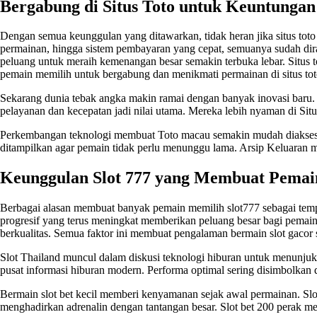
Bergabung di Situs Toto untuk Keuntunga
Dengan semua keunggulan yang ditawarkan, tidak heran jika
situs toto
permainan, hingga sistem pembayaran yang cepat, semuanya sudah dir
peluang untuk meraih kemenangan besar semakin terbuka lebar. Situs
pemain memilih untuk bergabung dan menikmati permainan di situs tot
Sekarang dunia tebak angka makin ramai dengan banyak inovasi baru. 
pelayanan dan kecepatan jadi nilai utama. Mereka lebih nyaman di Si
Perkembangan teknologi membuat Toto macau semakin mudah diakses ol
ditampilkan agar pemain tidak perlu menunggu lama. Arsip
Keluaran 
Keunggulan Slot 777 yang Membuat Pemai
Berbagai alasan membuat banyak pemain memilih slot777 sebagai temp
progresif yang terus meningkat memberikan peluang besar bagi pemain
berkualitas. Semua faktor ini membuat pengalaman bermain slot gacor
Slot Thailand muncul dalam diskusi teknologi hiburan untuk menunjukkan 
pusat informasi hiburan modern. Performa optimal sering disimbolkan 
Bermain slot bet kecil memberi kenyamanan sejak awal permainan. Slot
menghadirkan adrenalin dengan tantangan besar.
Slot bet 200
perak men