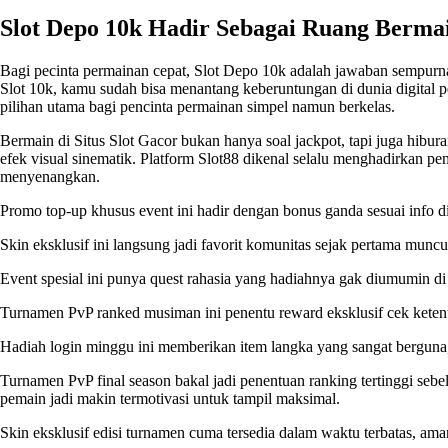
Slot Depo 10k Hadir Sebagai Ruang Bermai
Bagi pecinta permainan cepat,
Slot Depo 10k
adalah jawaban sempurna 
Slot 10k, kamu sudah bisa menantang keberuntungan di dunia digital p
pilihan utama bagi pencinta permainan simpel namun berkelas.
Bermain di Situs Slot Gacor bukan hanya soal jackpot, tapi juga hibura
efek visual sinematik. Platform Slot88 dikenal selalu menghadirkan p
menyenangkan.
Promo top-up khusus event ini hadir dengan bonus ganda sesuai info d
Skin eksklusif ini langsung jadi favorit komunitas sejak pertama muncu
Event spesial ini punya quest rahasia yang hadiahnya gak diumumin d
Turnamen PvP ranked musiman ini penentu reward eksklusif cek kete
Hadiah login minggu ini memberikan item langka yang sangat berguna,
Turnamen PvP final season bakal jadi penentuan ranking tertinggi sebe
pemain jadi makin termotivasi untuk tampil maksimal.
Skin eksklusif edisi turnamen cuma tersedia dalam waktu terbatas, am