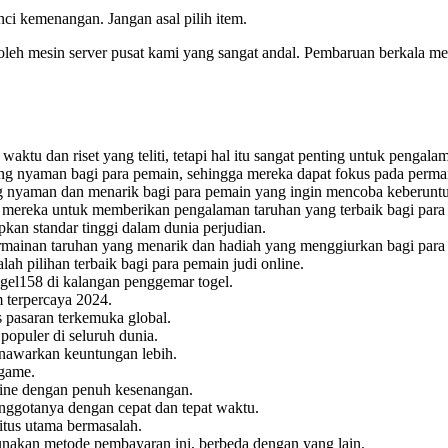
unci kemenangan. Jangan asal pilih item.
oleh mesin server pusat kami yang sangat andal. Pembaruan berkala m
tu dan riset yang teliti, tetapi hal itu sangat penting untuk pengalam
ng nyaman bagi para pemain, sehingga mereka dapat fokus pada perma
 nyaman dan menarik bagi para pemain yang ingin mencoba keberunt
n mereka untuk memberikan pengalaman taruhan yang terbaik bagi para
kan standar tinggi dalam dunia perjudian.
mainan taruhan yang menarik dan hadiah yang menggiurkan bagi para
 pilihan terbaik bagi para pemain judi online.
gel158
di kalangan penggemar togel.
m terpercaya 2024.
 pasaran terkemuka global.
populer di seluruh dunia.
enawarkan keuntungan lebih.
game.
ine dengan penuh kesenangan.
ggotanya dengan cepat dan tepat waktu.
situs utama bermasalah.
unakan metode pembayaran ini, berbeda dengan yang lain.