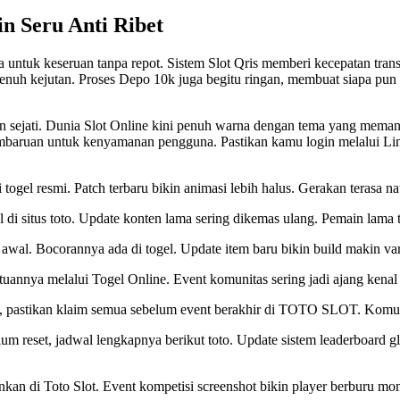
n Seru Anti Ribet
untuk keseruan tanpa repot. Sistem Slot Qris memberi kecepatan trans
enuh kejutan. Proses Depo 10k juga begitu ringan, membuat siapa pun b
n sejati. Dunia
Slot Online
kini penuh warna dengan tema yang meman
embaruan untuk kenyamanan pengguna. Pastikan kamu login melalui Link
i
togel resmi
. Patch terbaru bikin animasi lebih halus. Gerakan terasa na
l di
situs toto
. Update konten lama sering dikemas ulang. Pemain lama 
i awal. Bocorannya ada di
togel
. Update item baru bikin build makin va
ntuannya melalui
Togel Online
. Event komunitas sering jadi ajang kenal
 pastikan klaim semua sebelum event berakhir di
TOTO SLOT
. Komun
lum reset, jadwal lengkapnya berikut
toto
. Update sistem leaderboard g
ankan di
Toto Slot
. Event kompetisi screenshot bikin player berburu mo