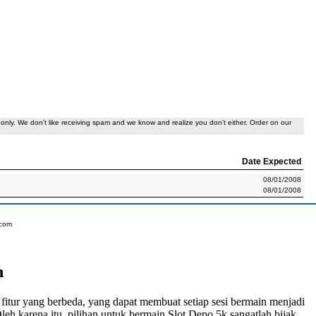
only. We don't like receiving spam and we know and realize you don't either. Order on our
Date Expected
08/01/2008
08/01/2008
.com
n
fitur yang berbeda, yang dapat membuat setiap sesi bermain menjadi
eh karena itu, pilihan untuk bermain
Slot Depo 5k
sangatlah bijak.