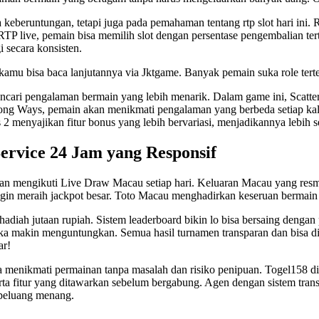
a keberuntungan, tetapi juga pada pemahaman tentang
rtp slot
hari ini. 
TP live, pemain bisa memilih slot dengan persentase pengembalian tert
 secara konsisten.
kamu bisa baca lanjutannya via
Jktgame
. Banyak pemain suka role terten
encari pengalaman bermain yang lebih menarik. Dalam game ini, Scat
ng Ways, pemain akan menikmati pengalaman yang berbeda setiap kal
 2
menyajikan fitur bonus yang lebih bervariasi, menjadikannya lebih
ervice 24 Jam yang Responsif
gan mengikuti Live Draw Macau setiap hari. Keluaran Macau yang res
 ingin meraih jackpot besar. Toto Macau menghadirkan keseruan berm
hadiah jutaan rupiah. Sistem leaderboard bikin lo bisa bersaing dengan 
ngka makin menguntungkan. Semua hasil turnamen transparan dan bisa d
ar!
sa menikmati permainan tanpa masalah dan risiko penipuan.
Togel158
di
erta fitur yang ditawarkan sebelum bergabung. Agen dengan sistem tran
 peluang menang.