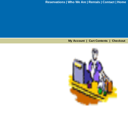
Reservations
|
Who We Are
|
Rentals
|
Contact
|
Home
My Account
|
Cart Contents
|
Checkout