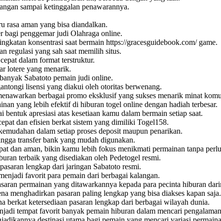
jangan sampai ketinggalan penawarannya.
u rasa aman yang bisa diandalkan.
 bagi penggemar judi Olahraga online.
ingkatan konsentrasi saat bermain
https://gracesguidebook.com/
game.
n regulasi yang sah saat memilih situs.
epat dalam format terstruktur.
r lotere yang menarik.
n banyak
Sabatoto
pemain judi online.
tongi lisensi yang diakui oleh otoritas berwenang.
enawarkan berbagai promo eksklusif yang sukses menarik minat komun
inan yang lebih efektif di hiburan
togel online
dengan hadiah terbesar.
i bentuk apresiasi atas kesetiaan kamu dalam bermain setiap saat.
epat dan efisien berkat sistem yang dimiliki
Togel158
.
emudahan dalam setiap proses deposit maupun penarikan.
hingga transfer bank yang mudah digunakan.
at dan aman, bikin kamu lebih fokus menikmati permainan tanpa per
iburan terbaik yang disediakan oleh
Pedetogel
resmi.
 pasaran lengkap dari jaringan
Sabatoto
resmi.
menjadi favorit para pemain dari berbagai kalangan.
asaran permainan yang ditawarkannya kepada para pecinta hiburan dari
na menghadirkan pasaran paling lengkap yang bisa diakses kapan saja.
a berkat ketersediaan pasaran lengkap dari berbagai wilayah dunia.
jadi tempat favorit banyak pemain hiburan dalam mencari pengalaman
njadikannya destinasi utama bagi pemain yang mencari variasi permaina