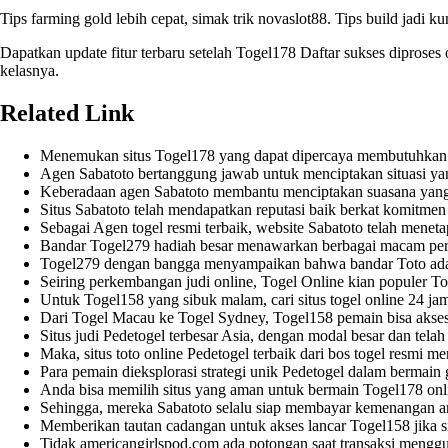
Tips farming gold lebih cepat, simak trik
novaslot88
. Tips build jadi k
Dapatkan update fitur terbaru setelah
Togel178 Daftar
sukses diproses 
kelasnya.
Related Link
Menemukan situs
Togel178
yang dapat dipercaya membutuhkan wak
Agen
Sabatoto
bertanggung jawab untuk menciptakan situasi ya
Keberadaan agen
Sabatoto
membantu menciptakan suasana yang
Situs
Sabatoto
telah mendapatkan reputasi baik berkat komitme
Sebagai Agen togel resmi terbaik, website
Sabatoto
telah menetap
Bandar
Togel279
hadiah besar menawarkan berbagai macam per
Togel279
dengan bangga menyampaikan bahwa bandar Toto adalah
Seiring perkembangan judi online, Togel Online kian populer
To
Untuk
Togel158
yang sibuk malam, cari situs togel online 24 ja
Dari Togel Macau ke Togel Sydney,
Togel158
pemain bisa akses
Situs judi
Pedetogel
terbesar Asia, dengan modal besar dan telah 
Maka, situs toto online
Pedetogel
terbaik dari bos togel resmi m
Para pemain dieksplorasi strategi unik
Pedetogel
dalam bermain 
Anda bisa memilih situs yang aman untuk bermain
Togel178
onl
Sehingga, mereka
Sabatoto
selalu siap membayar kemenangan an
Memberikan tautan cadangan untuk akses lancar
Togel158
jika 
Tidak
americangirlspod.com
ada potongan saat transaksi mengg