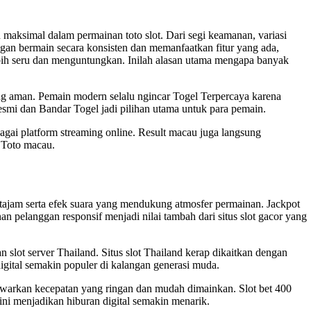
maksimal dalam permainan toto slot. Dari segi keamanan, variasi
an bermain secara konsisten dan memanfaatkan fitur yang ada,
bih seru dan menguntungkan. Inilah alasan utama mengapa banyak
ang aman. Pemain modern selalu ngincar Togel Terpercaya karena
esmi
dan Bandar Togel jadi pilihan utama untuk para pemain.
ai platform streaming online. Result macau juga langsung
 Toto macau.
tajam serta efek suara yang mendukung atmosfer permainan. Jackpot
n pelanggan responsif menjadi nilai tambah dari situs
slot gacor
yang
n slot server Thailand. Situs slot Thailand kerap dikaitkan dengan
igital semakin populer di kalangan generasi muda.
enawarkan kecepatan yang ringan dan mudah dimainkan. Slot bet 400
ni menjadikan hiburan digital semakin menarik.