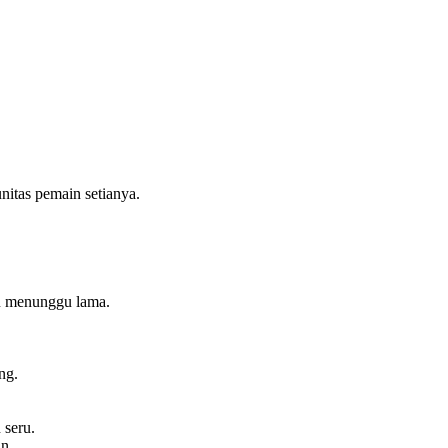
itas pemain setianya.
lu menunggu lama.
ng.
 seru.
n.