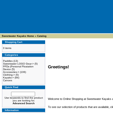
Sweetwater Kayaks Home
»
Catalog
Shopping Cart
0 items
Categories
Paddles
(13)
Sweetwater LOGO Gear->
(5)
Greetings!
PFDs (Personal Floatation
Device
(5)
Accessories->
(106)
Clothing->
(5)
Kayaks->
(94)
Canoes
Quick Find
Use keywords to find the product
Welcome to Online Shopping at Sweetwater Kayaks 
you are looking for.
Advanced Search
To see our selection of products that are available, cli
Information