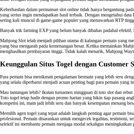
Keberhasilan dalam permainan slot online tidak hanya bergantung pad
yang serius ingin mendapatkan hasil terbaik. Dengan mengetahui data R
sering kali muncul di game-game populer yang menawarkan RTP tinggi
Banyak trik farming EXP yang belum banyak dibahas padahal efektif, 
Mahjong Slot telah menjadi pilihan utama di kalangan pemain yang m
yang bisa mengarah pada kemenangan besar. Ketika memainkan Mahjo
menghasilkan pembayaran tinggi. Tidak kalah menarik,
Mahjong Ways
Keunggulan Situs Togel dengan Customer S
Para pemain bisa menikmati pengalaman bermain yang lebih seru den
yang selalu diperbarui menjadi acuan penting bagi para pemain yang
Mau tantangan lebih? Ikutan turnamen mingguan di
toto slot
dan rebut 
Toto togel tetap hadir dengan promo harian yang bikin tiap pasang a
kompetisi ini, main jadi lebih seru dan banyak kesempatan menang bes
Memilih agen togel yang tepat adalah langkah penting agar pemain bi
profesional. Pemain disarankan untuk mengecek legalitas, testimoni, s
selektif ini membantu pemain menjaga modal sekaligus meningkatkan