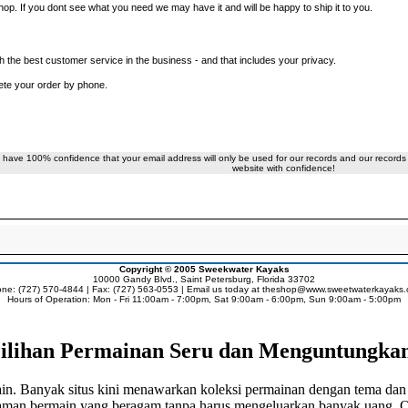
p. If you dont see what you need we may have it and will be happy to ship it to you.
 the best customer service in the business - and that includes your privacy.
ete your order by phone.
 have 100% confidence that your email address will only be used for our records and our records 
website with confidence!
Copyright © 2005
Sweekwater Kayaks
10000 Gandy Blvd., Saint Petersburg, Florida 33702
ne: (727) 570-4844 | Fax: (727) 563-0553 | Email us today at
theshop@www.sweetwaterkayaks
Hours of Operation: Mon - Fri 11:00am - 7:00pm, Sat 9:00am - 6:00pm, Sun 9:00am - 5:00pm
ilihan Permainan Seru dan Menguntungka
ain. Banyak situs kini menawarkan koleksi permainan dengan tema dan 
aman bermain yang beragam tanpa harus mengeluarkan banyak uang. Ol