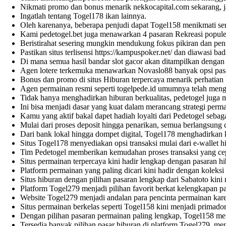
Nikmati promo dan bonus menarik
nekkocapital.com
sekarang, 
Ingatlah tentang
Togel178
ikan lainnya.
Oleh karenanya, beberapa penjudi dapat
Togel158
menikmati ser
Kami
pedetogel.bet
juga menawarkan 4 pasaran Rekreasi populer
Beristirahat sesering mungkin mendukung fokus pikiran dan pen
Pastikan situs terlisensi
https://kampuspoker.net/
dan diawasi bada
Di mana semua hasil bandar
slot gacor
akan ditampilkan dengan c
Agen lotere terkemuka menawarkan
Novaslo88
banyak opsi pasa
Bonus dan promo di situs Hiburan terpercaya menarik perhatia
Agen permainan resmi seperti
togelpede.id
umumnya telah mengan
Tidak hanya menghadirkan hiburan berkualitas,
pedetogel
juga m
Ini bisa menjadi dasar yang kuat dalam merancang strategi perma
Kamu yang aktif bakal dapet hadiah loyalti dari
Pedetogel
sebaga
Mulai dari proses deposit hingga penarikan, semua berlangsung c
Dari bank lokal hingga dompet digital,
Togel178
menghadirkan k
Situs
Togel178
menyediakan opsi transaksi mulai dari e-wallet 
Tim
Pedetogel
memberikan kemudahan proses transaksi yang cep
Situs permainan terpercaya kini hadir lengkap dengan pasaran h
Platform permainan yang paling dicari kini hadir dengan koleksi
Situs hiburan dengan pilihan pasaran lengkap dari
Sabatoto
kini 
Platform
Togel279
menjadi pilihan favorit berkat kelengkapan p
Website
Togel279
menjadi andalan para pencinta permainan kare
Situs permainan berkelas seperti
Togel158
kini menjadi primadon
Dengan pilihan pasaran permainan paling lengkap,
Togel158
men
Tersedia banyak pilihan pasar hiburan di platform
Togel279
, me