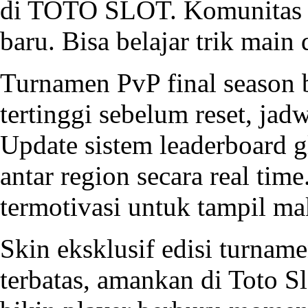
di
TOTO SLOT
. Komunitas 
baru. Bisa belajar trik main 
Turnamen PvP final season b
tertinggi sebelum reset, ja
Update sistem leaderboard 
antar region secara real ti
termotivasi untuk tampil ma
Skin eksklusif edisi turnam
terbatas, amankan di
Toto Sl