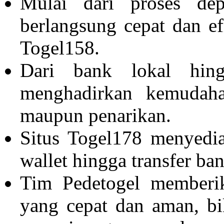
Mulai dari proses dep
berlangsung cepat dan ef
Togel158
.
Dari bank lokal hin
menghadirkan kemudaha
maupun penarikan.
Situs
Togel178
menyediak
wallet hingga transfer b
Tim
Pedetogel
memberik
yang cepat dan aman, bi