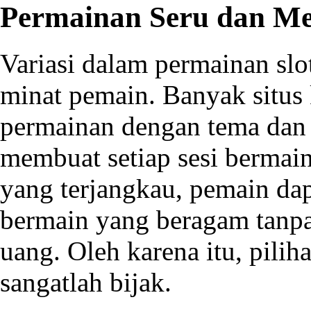
Permainan Seru dan M
Variasi dalam permainan slo
minat pemain. Banyak situs
permainan dengan tema dan 
membuat setiap sesi bermai
yang terjangkau, pemain da
bermain yang beragam tanp
uang. Oleh karena itu, pili
sangatlah bijak.