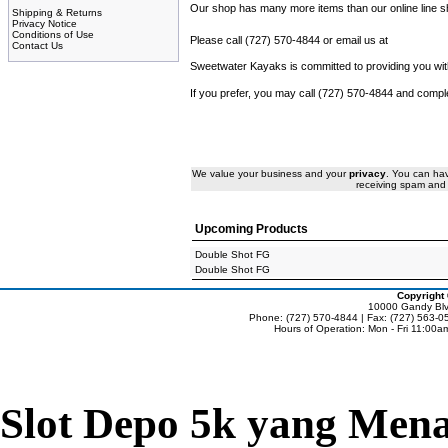
Our shop has many more items than our online line sho
Shipping & Returns
Privacy Notice
Conditions of Use
Please call (727) 570-4844 or email us at
Contact Us
Sweetwater Kayaks is committed to providing you with
If you prefer, you may call (727) 570-4844 and compl
We value your business and your
privacy
. You can hav
receiving spam and 
Upcoming Products
Double Shot FG
Double Shot FG
Copyright
10000 Gandy Blvd
Phone: (727) 570-4844 | Fax: (727) 563-05
Hours of Operation: Mon - Fri 11:00
Slot Depo 5k yang Men