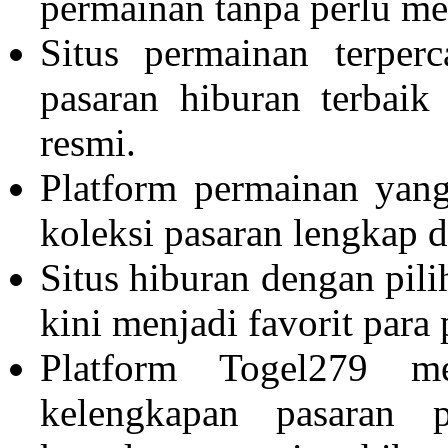
permainan tanpa perlu m
Situs permainan terper
pasaran hiburan terbai
resmi.
Platform permainan yang
koleksi pasaran lengkap d
Situs hiburan dengan pil
kini menjadi favorit para
Platform
Togel279
men
kelengkapan pasaran 