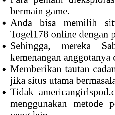
bermain game.
Anda bisa memilih si
Togel178
online dengan 
Sehingga, mereka
Sab
kemenangan anggotanya d
Memberikan tautan cadan
jika situs utama bermasal
Tidak
americangirlspod.
menggunakan metode pe
yang lain.