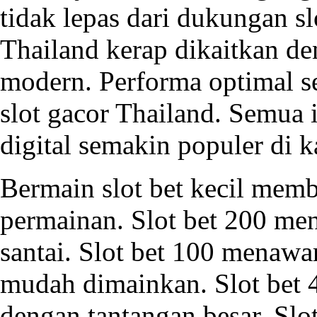
tidak lepas dari dukungan slo
Thailand kerap dikaitkan de
modern. Performa optimal se
slot gacor Thailand
. Semua 
digital semakin populer di 
Bermain slot bet kecil mem
permainan. Slot bet 200 menj
santai. Slot bet 100 menawa
mudah dimainkan. Slot bet 
dengan tantangan besar.
Slo