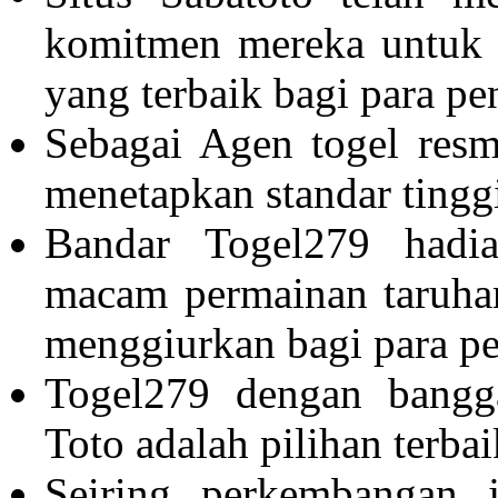
komitmen mereka untuk 
yang terbaik bagi para p
Sebagai Agen togel resm
menetapkan standar tingg
Bandar
Togel279
hadia
macam permainan taruha
menggiurkan bagi para p
Togel279
dengan bangg
Toto adalah pilihan terbai
Seiring perkembangan j