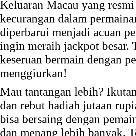
Keluaran Macau yang resmi
kecurangan dalam permaina
diperbarui menjadi acuan pe
ingin meraih jackpot besar
keseruan bermain dengan p
menggiurkan!
Mau tantangan lebih? Ikut
dan rebut hadiah jutaan rupi
bisa bersaing dengan pemain 
dan menang lebih banyak. To