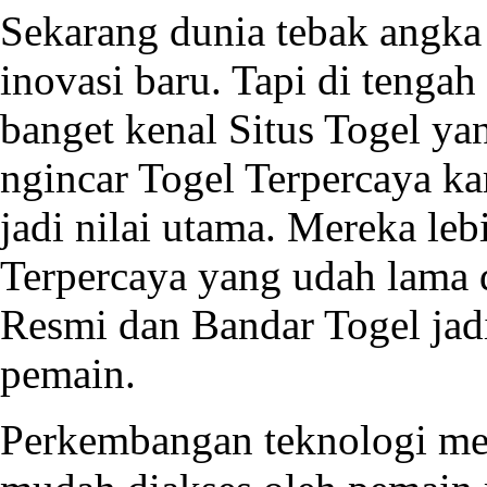
Sekarang dunia tebak angk
inovasi baru. Tapi di tenga
banget kenal Situs Togel y
ngincar Togel Terpercaya k
jadi nilai utama. Mereka le
Terpercaya yang udah lama 
Resmi
dan Bandar Togel jadi
pemain.
Perkembangan teknologi m