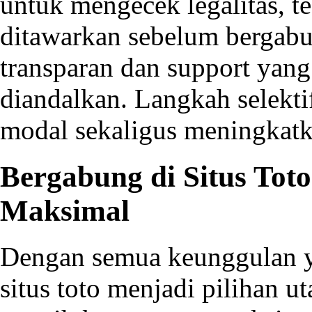
untuk mengecek legalitas, te
ditawarkan sebelum bergabu
transparan dan support yang
diandalkan. Langkah selekt
modal sekaligus meningkat
Bergabung di Situs Tot
Maksimal
Dengan semua keunggulan ya
situs toto
menjadi pilihan ut