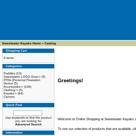
Sweetwater Kayaks Home
»
Catalog
Shopping Cart
0 items
Categories
Paddles
(13)
Sweetwater LOGO Gear->
(5)
Greetings!
PFDs (Personal Floatation
Device
(5)
Accessories->
(106)
Clothing->
(5)
Kayaks->
(94)
Canoes
Quick Find
Use keywords to find the product
Welcome to Online Shopping at Sweetwater Kayaks 
you are looking for.
Advanced Search
To see our selection of products that are available, cli
Information