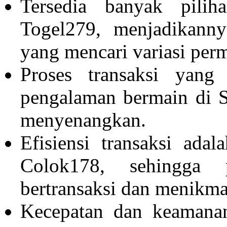
Tersedia banyak pilih
Togel279
, menjadikanny
yang mencari variasi per
Proses transaksi yang
pengalaman bermain di
menyenangkan.
Efisiensi transaksi ada
Colok178
, sehingga 
bertransaksi dan menikma
Kecepatan dan keamanan 