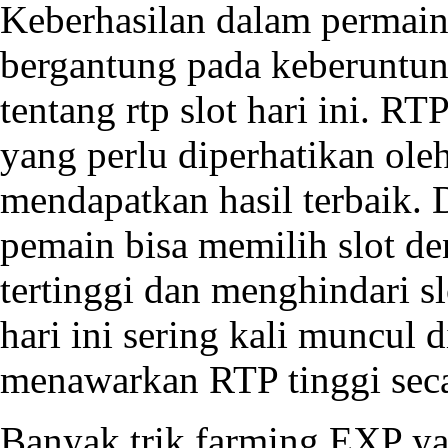
Keberhasilan dalam permaina
bergantung pada keberuntun
tentang
rtp slot
hari ini. RTP
yang perlu diperhatikan ole
mendapatkan hasil terbaik.
pemain bisa memilih slot d
tertinggi dan menghindari s
hari ini sering kali muncul
menawarkan RTP tinggi seca
Banyak trik farming EXP y