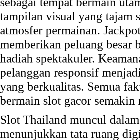
sebagai tempat bermain uta
tampilan visual yang tajam 
atmosfer permainan. Jackpot
memberikan peluang besar 
hadiah spektakuler. Keamana
pelanggan responsif menjadi
yang berkualitas. Semua fa
bermain slot gacor semakin
Slot Thailand muncul dalam 
menunjukkan tata ruang digit