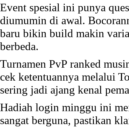
Event spesial ini punya que
diumumin di awal. Bocoran
baru bikin build makin vari
berbeda.
Turnamen PvP ranked musima
cek ketentuannya melalui
To
sering jadi ajang kenal pema
Hadiah login minggu ini me
sangat berguna, pastikan kl