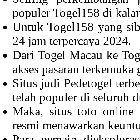
populer
Togel158
di kala
Untuk
Togel158
yang sib
24 jam terpercaya 2024.
Dari Togel Macau ke To
akses pasaran terkemuka 
Situs judi
Pedetogel
terbe
telah populer di seluruh d
Maka, situs toto online
resmi menawarkan keuntu
Para pemain dieksploras