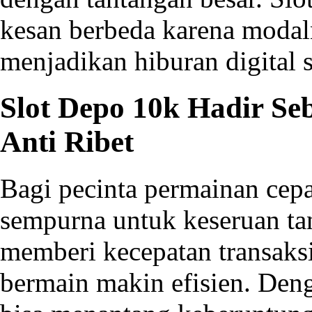
kesan berbeda karena modal
menjadikan hiburan digital 
Slot Depo 10k Hadir S
Anti Ribet
Bagi pecinta permainan cep
sempurna untuk keseruan tan
memberi kecepatan transaksi
bermain makin efisien. Den