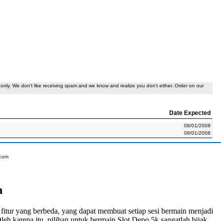
only. We don't like receiving spam and we know and realize you don't either. Order on our
Date Expected
08/01/2008
08/01/2008
.com
n
fitur yang berbeda, yang dapat membuat setiap sesi bermain menjadi
eh karena itu, pilihan untuk bermain
Slot Depo 5k
sangatlah bijak.