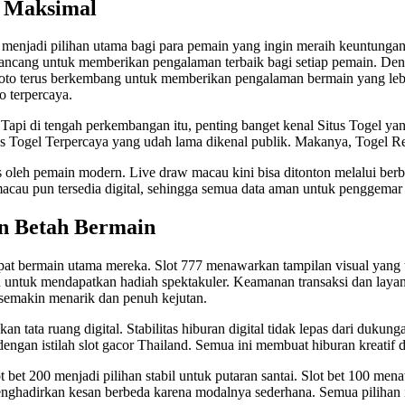
n Maksimal
menjadi pilihan utama bagi para pemain yang ingin meraih keuntungan 
ancang untuk memberikan pengalaman terbaik bagi setiap pemain. Deng
 toto terus berkembang untuk memberikan pengalaman bermain yang le
o terpercaya.
Tapi di tengah perkembangan itu, penting banget kenal Situs Togel y
tus Togel Terpercaya yang udah lama dikenal publik. Makanya,
Togel R
eh pemain modern. Live draw macau kini bisa ditonton melalui berbag
macau
pun tersedia digital, sehingga semua data aman untuk penggemar
n Betah Bermain
at bermain utama mereka. Slot 777 menawarkan tampilan visual yang 
 untuk mendapatkan hadiah spektakuler. Keamanan transaksi dan layana
 semakin menarik dan penuh kejutan.
tata ruang digital. Stabilitas hiburan digital tidak lepas dari dukunga
dengan istilah
slot gacor Thailand
. Semua ini membuat hiburan kreatif d
 bet 200 menjadi pilihan stabil untuk putaran santai. Slot bet 100 m
ghadirkan kesan berbeda karena modalnya sederhana. Semua pilihan i