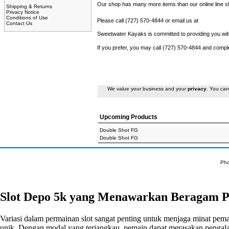
Our shop has many more items than our online line sho
Shipping & Returns
Privacy Notice
Conditions of Use
Please call (727) 570-4844 or email us at
Contact Us
Sweetwater Kayaks is committed to providing you with
If you prefer, you may call (727) 570-4844 and compl
We value your business and your
privacy
. You can
Upcoming Products
Double Shot FG
Double Shot FG
Pho
Slot Depo 5k yang Menawarkan Beragam P
Variasi dalam permainan slot sangat penting untuk menjaga minat pem
unik. Dengan modal yang terjangkau, pemain dapat merasakan pengal