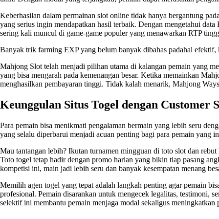
Keberhasilan dalam permainan slot online tidak hanya bergantung pad
yang serius ingin mendapatkan hasil terbaik. Dengan mengetahui data R
sering kali muncul di game-game populer yang menawarkan RTP tinggi
Banyak trik farming EXP yang belum banyak dibahas padahal efektif, 
Mahjong Slot telah menjadi pilihan utama di kalangan pemain yang m
yang bisa mengarah pada kemenangan besar. Ketika memainkan Mahjo
menghasilkan pembayaran tinggi. Tidak kalah menarik,
Mahjong Ways
Keunggulan Situs Togel dengan Customer S
Para pemain bisa menikmati pengalaman bermain yang lebih seru den
yang selalu diperbarui menjadi acuan penting bagi para pemain yang
Mau tantangan lebih? Ikutan turnamen mingguan di
toto slot
dan rebut 
Toto togel tetap hadir dengan promo harian yang bikin tiap pasang a
kompetisi ini, main jadi lebih seru dan banyak kesempatan menang bes
Memilih agen togel yang tepat adalah langkah penting agar pemain bi
profesional. Pemain disarankan untuk mengecek legalitas, testimoni, s
selektif ini membantu pemain menjaga modal sekaligus meningkatkan