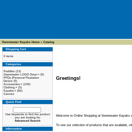
Sweetwater Kayaks Home
»
Catalog
Shopping Cart
0 items
Categories
Paddles
(13)
Sweetwater LOGO Gear->
(5)
Greetings!
PFDs (Personal Floatation
Device
(5)
Accessories->
(106)
Clothing->
(5)
Kayaks->
(94)
Canoes
Quick Find
Use keywords to find the product
Welcome to Online Shopping at Sweetwater Kayaks 
you are looking for.
Advanced Search
To see our selection of products that are available, cli
Information