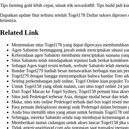
Tips farming gold lebih cepat, simak trik
novaslot88
. Tips build jadi k
Dapatkan update fitur terbaru setelah
Togel178 Daftar
sukses diproses 
kelasnya.
Related Link
Menemukan situs
Togel178
yang dapat dipercaya membutuhkan wak
Agen
Sabatoto
bertanggung jawab untuk menciptakan situasi ya
Keberadaan agen
Sabatoto
membantu menciptakan suasana yang
Situs
Sabatoto
telah mendapatkan reputasi baik berkat komitme
Sebagai Agen togel resmi terbaik, website
Sabatoto
telah menetap
Bandar
Togel279
hadiah besar menawarkan berbagai macam per
Togel279
dengan bangga menyampaikan bahwa bandar Toto adalah
Seiring perkembangan judi online, Togel Online kian populer
To
Untuk
Togel158
yang sibuk malam, cari situs togel online 24 ja
Dari Togel Macau ke Togel Sydney,
Togel158
pemain bisa akses
Situs judi
Pedetogel
terbesar Asia, dengan modal besar dan telah 
Maka, situs toto online
Pedetogel
terbaik dari bos togel resmi m
Para pemain dieksplorasi strategi unik
Pedetogel
dalam bermain 
Anda bisa memilih situs yang aman untuk bermain
Togel178
onl
Sehingga, mereka
Sabatoto
selalu siap membayar kemenangan an
Memberikan tautan cadangan untuk akses lancar
Togel158
jika 
Tidak
americangirlspod.com
ada potongan saat transaksi mengg