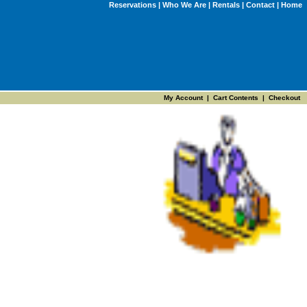
Reservations
|
Who We Are
|
Rentals
|
Contact
|
Home
My Account
|
Cart Contents
|
Checkout