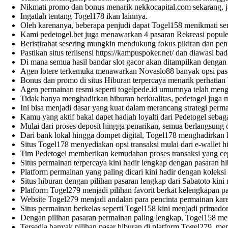
Nikmati promo dan bonus menarik
nekkocapital.com
sekarang, 
Ingatlah tentang
Togel178
ikan lainnya.
Oleh karenanya, beberapa penjudi dapat
Togel158
menikmati ser
Kami
pedetogel.bet
juga menawarkan 4 pasaran Rekreasi populer
Beristirahat sesering mungkin mendukung fokus pikiran dan pen
Pastikan situs terlisensi
https://kampuspoker.net/
dan diawasi bada
Di mana semua hasil bandar
slot gacor
akan ditampilkan dengan c
Agen lotere terkemuka menawarkan
Novaslo88
banyak opsi pasa
Bonus dan promo di situs Hiburan terpercaya menarik perhatia
Agen permainan resmi seperti
togelpede.id
umumnya telah mengan
Tidak hanya menghadirkan hiburan berkualitas,
pedetogel
juga m
Ini bisa menjadi dasar yang kuat dalam merancang strategi perma
Kamu yang aktif bakal dapet hadiah loyalti dari
Pedetogel
sebaga
Mulai dari proses deposit hingga penarikan, semua berlangsung c
Dari bank lokal hingga dompet digital,
Togel178
menghadirkan k
Situs
Togel178
menyediakan opsi transaksi mulai dari e-wallet 
Tim
Pedetogel
memberikan kemudahan proses transaksi yang cep
Situs permainan terpercaya kini hadir lengkap dengan pasaran h
Platform permainan yang paling dicari kini hadir dengan koleksi
Situs hiburan dengan pilihan pasaran lengkap dari
Sabatoto
kini 
Platform
Togel279
menjadi pilihan favorit berkat kelengkapan p
Website
Togel279
menjadi andalan para pencinta permainan kare
Situs permainan berkelas seperti
Togel158
kini menjadi primadon
Dengan pilihan pasaran permainan paling lengkap,
Togel158
men
Tersedia banyak pilihan pasar hiburan di platform
Togel279
, me