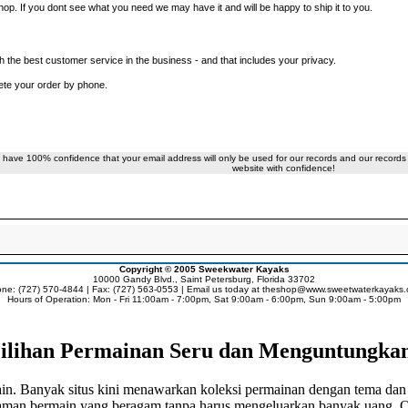
p. If you dont see what you need we may have it and will be happy to ship it to you.
 the best customer service in the business - and that includes your privacy.
ete your order by phone.
 have 100% confidence that your email address will only be used for our records and our records 
website with confidence!
Copyright © 2005
Sweekwater Kayaks
10000 Gandy Blvd., Saint Petersburg, Florida 33702
ne: (727) 570-4844 | Fax: (727) 563-0553 | Email us today at
theshop@www.sweetwaterkayaks
Hours of Operation: Mon - Fri 11:00am - 7:00pm, Sat 9:00am - 6:00pm, Sun 9:00am - 5:00pm
ilihan Permainan Seru dan Menguntungka
ain. Banyak situs kini menawarkan koleksi permainan dengan tema dan 
aman bermain yang beragam tanpa harus mengeluarkan banyak uang. Ol