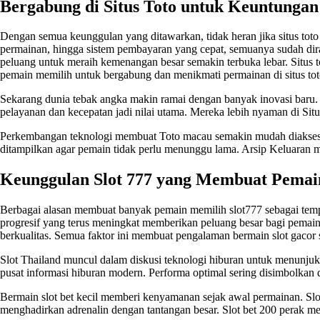
Bergabung di Situs Toto untuk Keuntunga
Dengan semua keunggulan yang ditawarkan, tidak heran jika
situs toto
permainan, hingga sistem pembayaran yang cepat, semuanya sudah dir
peluang untuk meraih kemenangan besar semakin terbuka lebar. Situs
pemain memilih untuk bergabung dan menikmati permainan di situs tot
Sekarang dunia tebak angka makin ramai dengan banyak inovasi baru. 
pelayanan dan kecepatan jadi nilai utama. Mereka lebih nyaman di Si
Perkembangan teknologi membuat Toto macau semakin mudah diakses ol
ditampilkan agar pemain tidak perlu menunggu lama. Arsip
Keluaran 
Keunggulan Slot 777 yang Membuat Pemai
Berbagai alasan membuat banyak pemain memilih slot777 sebagai temp
progresif yang terus meningkat memberikan peluang besar bagi pemain
berkualitas. Semua faktor ini membuat pengalaman bermain slot gacor
Slot Thailand muncul dalam diskusi teknologi hiburan untuk menunjukkan 
pusat informasi hiburan modern. Performa optimal sering disimbolkan 
Bermain slot bet kecil memberi kenyamanan sejak awal permainan. Slot
menghadirkan adrenalin dengan tantangan besar.
Slot bet 200
perak men