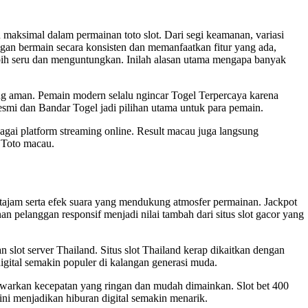
maksimal dalam permainan toto slot. Dari segi keamanan, variasi
an bermain secara konsisten dan memanfaatkan fitur yang ada,
bih seru dan menguntungkan. Inilah alasan utama mengapa banyak
ang aman. Pemain modern selalu ngincar Togel Terpercaya karena
esmi
dan Bandar Togel jadi pilihan utama untuk para pemain.
ai platform streaming online. Result macau juga langsung
 Toto macau.
tajam serta efek suara yang mendukung atmosfer permainan. Jackpot
n pelanggan responsif menjadi nilai tambah dari situs
slot gacor
yang
n slot server Thailand. Situs slot Thailand kerap dikaitkan dengan
igital semakin populer di kalangan generasi muda.
enawarkan kecepatan yang ringan dan mudah dimainkan. Slot bet 400
ni menjadikan hiburan digital semakin menarik.