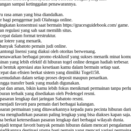
jangan sampai ketinggalan penawarannya.
u rasa aman yang bisa diandalkan.
 bagi penggemar judi Olahraga online.
ingkatan konsentrasi saat bermain
https://gracesguidebook.com/
game.
n regulasi yang sah saat memilih situs.
epat dalam format terstruktur.
r lotere yang menarik.
n banyak
Sabatoto
pemain judi online.
tongi lisensi yang diakui oleh otoritas berwenang.
enawarkan berbagai promo eksklusif yang sukses menarik minat komun
inan yang lebih efektif di hiburan
togel online
dengan hadiah terbesar.
i bentuk apresiasi atas kesetiaan kamu dalam bermain setiap saat.
epat dan efisien berkat sistem yang dimiliki
Togel158
.
emudahan dalam setiap proses deposit maupun penarikan.
hingga transfer bank yang mudah digunakan.
at dan aman, bikin kamu lebih fokus menikmati permainan tanpa per
iburan terbaik yang disediakan oleh
Pedetogel
resmi.
 pasaran lengkap dari jaringan
Sabatoto
resmi.
menjadi favorit para pemain dari berbagai kalangan.
asaran permainan yang ditawarkannya kepada para pecinta hiburan dari
na menghadirkan pasaran paling lengkap yang bisa diakses kapan saja.
a berkat ketersediaan pasaran lengkap dari berbagai wilayah dunia.
jadi tempat favorit banyak pemain hiburan dalam mencari pengalaman
njadikannya destinasi utama bagi pemain yang mencari variasi permaina