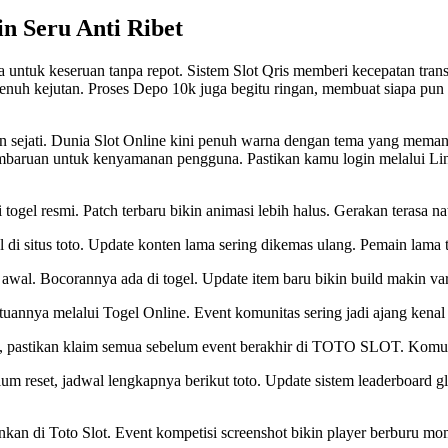
n Seru Anti Ribet
untuk keseruan tanpa repot. Sistem Slot Qris memberi kecepatan trans
enuh kejutan. Proses Depo 10k juga begitu ringan, membuat siapa pun b
n sejati. Dunia
Slot Online
kini penuh warna dengan tema yang meman
embaruan untuk kenyamanan pengguna. Pastikan kamu login melalui Link
i
togel resmi
. Patch terbaru bikin animasi lebih halus. Gerakan terasa na
l di
situs toto
. Update konten lama sering dikemas ulang. Pemain lama 
i awal. Bocorannya ada di
togel
. Update item baru bikin build makin va
ntuannya melalui
Togel Online
. Event komunitas sering jadi ajang kenal
 pastikan klaim semua sebelum event berakhir di
TOTO SLOT
. Komun
lum reset, jadwal lengkapnya berikut
toto
. Update sistem leaderboard g
ankan di
Toto Slot
. Event kompetisi screenshot bikin player berburu mo