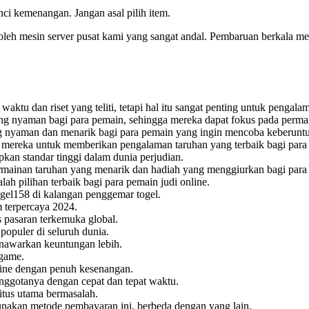
unci kemenangan. Jangan asal pilih item.
oleh mesin server pusat kami yang sangat andal. Pembaruan berkala m
tu dan riset yang teliti, tetapi hal itu sangat penting untuk pengalam
ng nyaman bagi para pemain, sehingga mereka dapat fokus pada perma
 nyaman dan menarik bagi para pemain yang ingin mencoba keberunt
n mereka untuk memberikan pengalaman taruhan yang terbaik bagi para
kan standar tinggi dalam dunia perjudian.
mainan taruhan yang menarik dan hadiah yang menggiurkan bagi para
 pilihan terbaik bagi para pemain judi online.
gel158
di kalangan penggemar togel.
m terpercaya 2024.
 pasaran terkemuka global.
populer di seluruh dunia.
enawarkan keuntungan lebih.
game.
ine dengan penuh kesenangan.
ggotanya dengan cepat dan tepat waktu.
situs utama bermasalah.
unakan metode pembayaran ini, berbeda dengan yang lain.