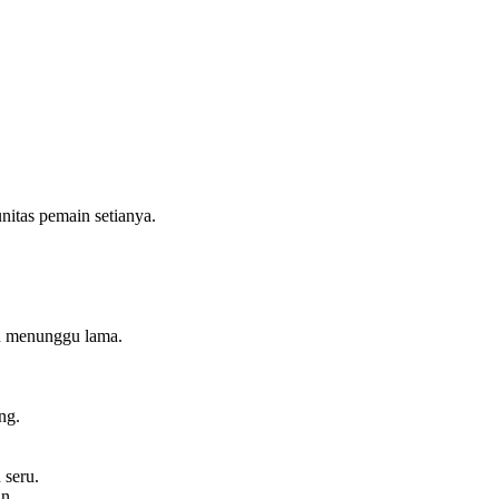
itas pemain setianya.
lu menunggu lama.
ng.
 seru.
n.