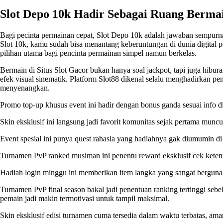
Slot Depo 10k Hadir Sebagai Ruang Bermai
Bagi pecinta permainan cepat,
Slot Depo 10k
adalah jawaban sempurna 
Slot 10k, kamu sudah bisa menantang keberuntungan di dunia digital p
pilihan utama bagi pencinta permainan simpel namun berkelas.
Bermain di Situs Slot Gacor bukan hanya soal jackpot, tapi juga hibura
efek visual sinematik. Platform Slot88 dikenal selalu menghadirkan p
menyenangkan.
Promo top-up khusus event ini hadir dengan bonus ganda sesuai info d
Skin eksklusif ini langsung jadi favorit komunitas sejak pertama muncu
Event spesial ini punya quest rahasia yang hadiahnya gak diumumin d
Turnamen PvP ranked musiman ini penentu reward eksklusif cek kete
Hadiah login minggu ini memberikan item langka yang sangat berguna,
Turnamen PvP final season bakal jadi penentuan ranking tertinggi sebe
pemain jadi makin termotivasi untuk tampil maksimal.
Skin eksklusif edisi turnamen cuma tersedia dalam waktu terbatas, am