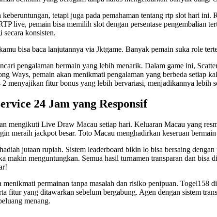
a keberuntungan, tetapi juga pada pemahaman tentang
rtp slot
hari ini. 
TP live, pemain bisa memilih slot dengan persentase pengembalian tert
 secara konsisten.
kamu bisa baca lanjutannya via
Jktgame
. Banyak pemain suka role terten
encari pengalaman bermain yang lebih menarik. Dalam game ini, Scat
ng Ways, pemain akan menikmati pengalaman yang berbeda setiap kal
 2
menyajikan fitur bonus yang lebih bervariasi, menjadikannya lebih
ervice 24 Jam yang Responsif
gan mengikuti Live Draw Macau setiap hari. Keluaran Macau yang res
 ingin meraih jackpot besar. Toto Macau menghadirkan keseruan berm
hadiah jutaan rupiah. Sistem leaderboard bikin lo bisa bersaing dengan 
ngka makin menguntungkan. Semua hasil turnamen transparan dan bisa d
ar!
sa menikmati permainan tanpa masalah dan risiko penipuan.
Togel158
di
erta fitur yang ditawarkan sebelum bergabung. Agen dengan sistem tran
 peluang menang.