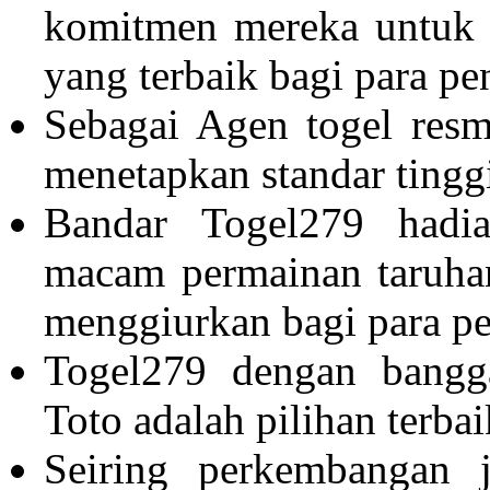
komitmen mereka untuk 
yang terbaik bagi para p
Sebagai Agen togel resm
menetapkan standar tingg
Bandar
Togel279
hadia
macam permainan taruha
menggiurkan bagi para p
Togel279
dengan bangg
Toto adalah pilihan terbai
Seiring perkembangan j