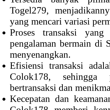
Togel279
, menjadikanny
yang mencari variasi per
Proses transaksi yang
pengalaman bermain di
menyenangkan.
Efisiensi transaksi ada
Colok178
, sehingga 
bertransaksi dan menikma
Kecepatan dan keamanan 
Colok178
memberi keny