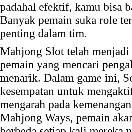
padahal efektif, kamu bisa 
Banyak pemain suka role terte
penting dalam tim.
Mahjong Slot telah menjadi 
pemain yang mencari penga
menarik. Dalam game ini, S
kesempatan untuk mengaktif
mengarah pada kemenangan 
Mahjong Ways, pemain aka
berbeda setiap kali mereka