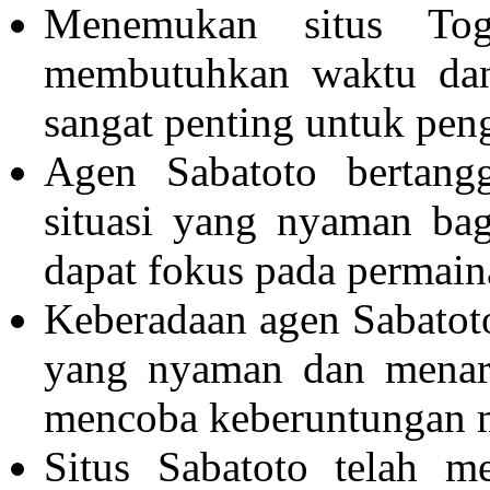
Menemukan situs
Tog
membutuhkan waktu dan r
sangat penting untuk pen
Agen
Sabatoto
bertangg
situasi yang nyaman bag
dapat fokus pada permain
Keberadaan agen
Sabatot
yang nyaman dan menari
mencoba keberuntungan 
Situs
Sabatoto
telah men