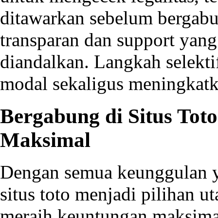
ditawarkan sebelum bergabu
transparan dan support yang
diandalkan. Langkah selekt
modal sekaligus meningkat
Bergabung di Situs Tot
Maksimal
Dengan semua keunggulan ya
situs toto
menjadi pilihan ut
meraih keuntungan maksimal