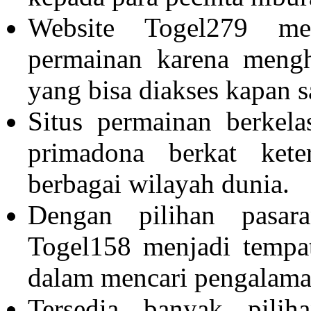
Website
Togel279
menj
permainan karena mengh
yang bisa diakses kapan s
Situs permainan berkela
primadona berkat kete
berbagai wilayah dunia.
Dengan pilihan pasar
Togel158
menjadi tempat
dalam mencari pengalama
Tersedia banyak pilih