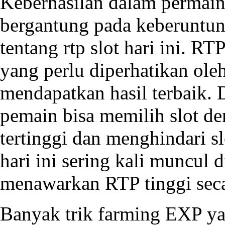
Keberhasilan dalam permaina
bergantung pada keberuntun
tentang
rtp slot
hari ini. RTP
yang perlu diperhatikan ole
mendapatkan hasil terbaik.
pemain bisa memilih slot d
tertinggi dan menghindari s
hari ini sering kali muncul
menawarkan RTP tinggi seca
Banyak trik farming EXP y