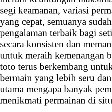
segi keamanan, variasi per
yang cepat, semuanya suda
pengalaman terbaik bagi se
secara konsisten dan memanf
untuk meraih kemenangan bes
toto terus berkembang unt
bermain yang lebih seru da
utama mengapa banyak pema
menikmati permainan di situs