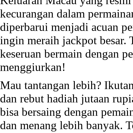
Keluaran Macau yang resmi
kecurangan dalam permaina
diperbarui menjadi acuan pe
ingin meraih jackpot besar
keseruan bermain dengan p
menggiurkan!
Mau tantangan lebih? Ikut
dan rebut hadiah jutaan rupi
bisa bersaing dengan pemain 
dan menang lebih banyak. To