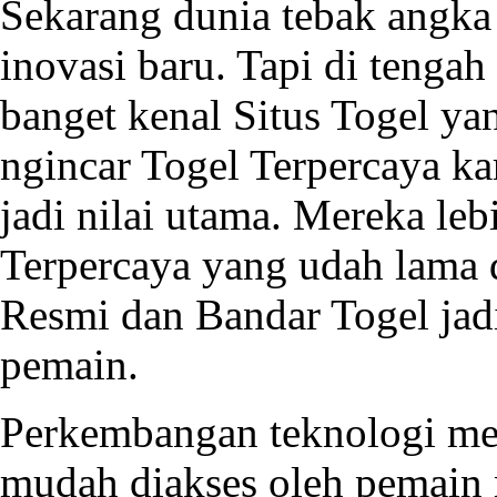
Sekarang dunia tebak angk
inovasi baru. Tapi di tenga
banget kenal Situs Togel y
ngincar Togel Terpercaya k
jadi nilai utama. Mereka le
Terpercaya yang udah lama 
Resmi
dan Bandar Togel jadi
pemain.
Perkembangan teknologi m
mudah diakses oleh pemain 