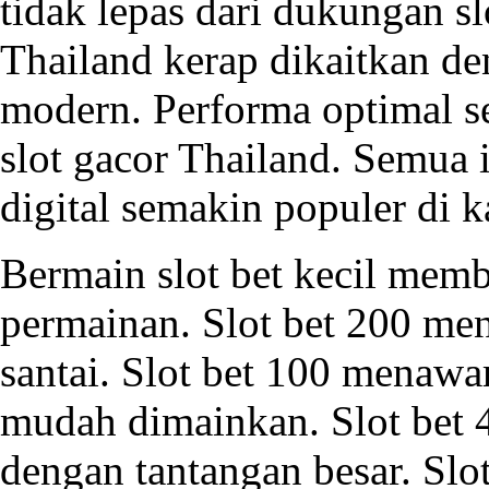
tidak lepas dari dukungan slo
Thailand kerap dikaitkan de
modern. Performa optimal se
slot gacor Thailand
. Semua 
digital semakin populer di 
Bermain slot bet kecil mem
permainan. Slot bet 200 menj
santai. Slot bet 100 menawa
mudah dimainkan. Slot bet 
dengan tantangan besar.
Slo