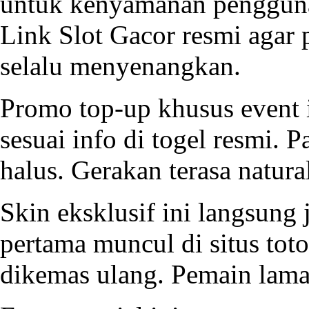
untuk kenyamanan pengguna
Link Slot Gacor resmi agar 
selalu menyenangkan.
Promo top-up khusus event 
sesuai info di
togel resmi
. P
halus. Gerakan terasa natura
Skin eksklusif ini langsung 
pertama muncul di
situs toto
dikemas ulang. Pemain lama