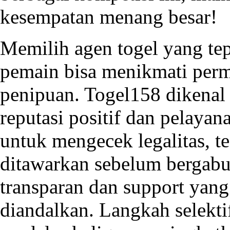
kesempatan menang besar!
Memilih agen togel yang tep
pemain bisa menikmati perm
penipuan.
Togel158
dikenal 
reputasi positif dan pelayan
untuk mengecek legalitas, te
ditawarkan sebelum bergabu
transparan dan support yang
diandalkan. Langkah selekt