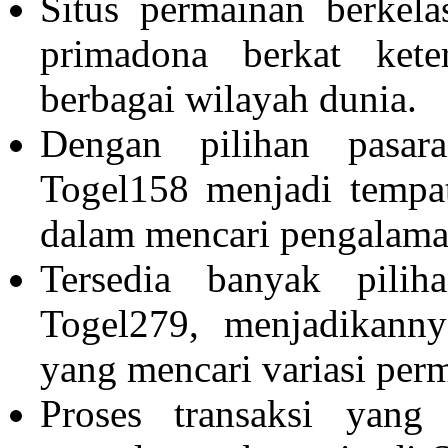
Situs permainan berkela
primadona berkat kete
berbagai wilayah dunia.
Dengan pilihan pasar
Togel158
menjadi tempat
dalam mencari pengalama
Tersedia banyak pilih
Togel279
, menjadikanny
yang mencari variasi per
Proses transaksi yang