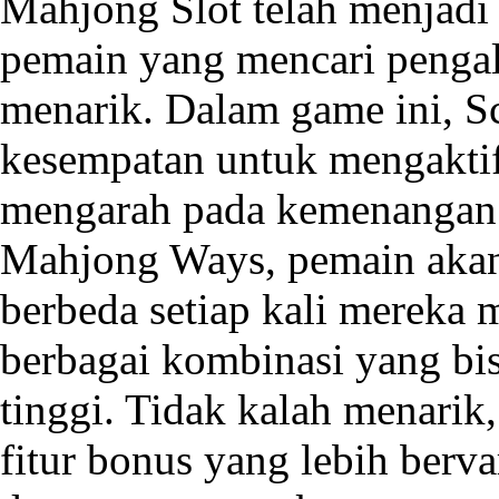
Mahjong Slot telah menjadi 
pemain yang mencari penga
menarik. Dalam game ini, S
kesempatan untuk mengaktif
mengarah pada kemenangan 
Mahjong Ways, pemain aka
berbeda setiap kali mereka
berbagai kombinasi yang b
tinggi. Tidak kalah menarik
fitur bonus yang lebih berva