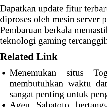
Dapatkan update fitur terbar
diproses oleh mesin server 
Pembaruan berkala memasti
teknologi gaming tercanggih
Related Link
Menemukan situs
Tog
membutuhkan waktu dan r
sangat penting untuk pen
Agen
Sabatoto
bertangg