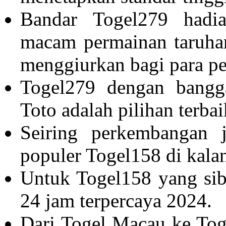
Bandar
Togel279
hadia
macam permainan taruha
menggiurkan bagi para p
Togel279
dengan bangg
Toto adalah pilihan terbai
Seiring perkembangan j
populer
Togel158
di kala
Untuk
Togel158
yang sib
24 jam terpercaya 2024.
Dari Togel Macau ke To