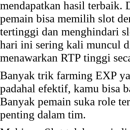
mendapatkan hasil terbaik.
pemain bisa memilih slot d
tertinggi dan menghindari s
hari ini sering kali muncul
menawarkan RTP tinggi seca
Banyak trik farming EXP y
padahal efektif, kamu bisa 
Banyak pemain suka role terte
penting dalam tim.