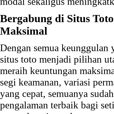
modal sekaligus meningkat
Bergabung di Situs Tot
Maksimal
Dengan semua keunggulan ya
situs toto
menjadi pilihan ut
meraih keuntungan maksimal
segi keamanan, variasi per
yang cepat, semuanya suda
pengalaman terbaik bagi se