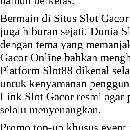
namun berkelas.
Bermain di Situs Slot Gacor
juga hiburan sejati. Dunia
S
dengan tema yang memanjak
Gacor Online bahkan mengha
Platform Slot88 dikenal se
untuk kenyamanan pengguna
Link Slot Gacor resmi agar 
selalu menyenangkan.
Promo top-up khusus event 