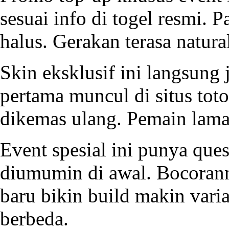
sesuai info di
togel resmi
. P
halus. Gerakan terasa natura
Skin eksklusif ini langsung 
pertama muncul di
situs toto
dikemas ulang. Pemain lama
Event spesial ini punya que
diumumin di awal. Bocoran
baru bikin build makin vari
berbeda.