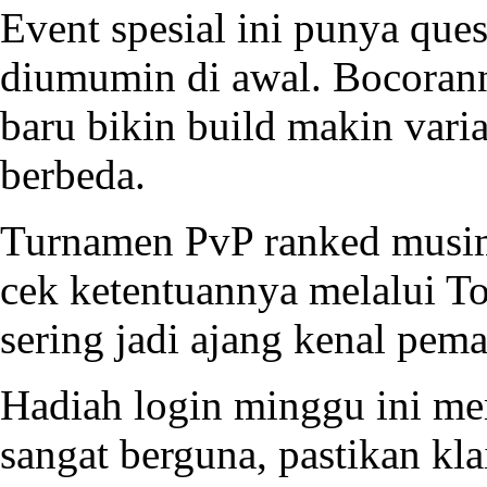
Event spesial ini punya que
diumumin di awal. Bocoran
baru bikin build makin vari
berbeda.
Turnamen PvP ranked musima
cek ketentuannya melalui
To
sering jadi ajang kenal pema
Hadiah login minggu ini me
sangat berguna, pastikan kl