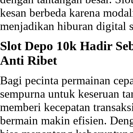
kesan berbeda karena modal
menjadikan hiburan digital 
Slot Depo 10k Hadir S
Anti Ribet
Bagi pecinta permainan cep
sempurna untuk keseruan tan
memberi kecepatan transaksi
bermain makin efisien. Den