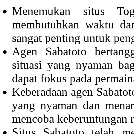
Menemukan situs
Tog
membutuhkan waktu dan r
sangat penting untuk pen
Agen
Sabatoto
bertangg
situasi yang nyaman bag
dapat fokus pada permain
Keberadaan agen
Sabatot
yang nyaman dan menari
mencoba keberuntungan 
Situs
Sabatoto
telah men