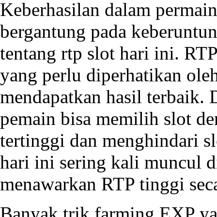
Keberhasilan dalam permaina
bergantung pada keberuntun
tentang
rtp slot
hari ini. RTP
yang perlu diperhatikan ole
mendapatkan hasil terbaik.
pemain bisa memilih slot d
tertinggi dan menghindari s
hari ini sering kali muncul
menawarkan RTP tinggi seca
Banyak trik farming EXP y