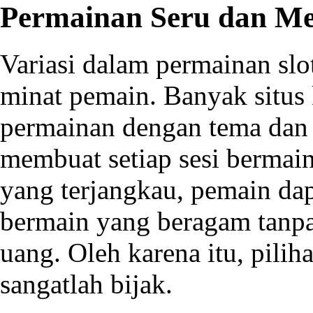
Permainan Seru dan M
Variasi dalam permainan slo
minat pemain. Banyak situs
permainan dengan tema dan 
membuat setiap sesi bermai
yang terjangkau, pemain da
bermain yang beragam tanp
uang. Oleh karena itu, pili
sangatlah bijak.