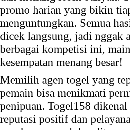
promo harian yang bikin ti
menguntungkan. Semua hasil
dicek langsung, jadi nggak 
berbagai kompetisi ini, main
kesempatan menang besar!
Memilih agen togel yang tep
pemain bisa menikmati perm
penipuan.
Togel158
dikenal 
reputasi positif dan pelayan