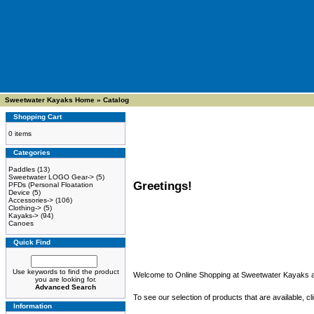
Sweetwater Kayaks Home
»
Catalog
Shopping Cart
0 items
Categories
Paddles
(13)
Sweetwater LOGO Gear->
(5)
Greetings!
PFDs (Personal Floatation
Device
(5)
Accessories->
(106)
Clothing->
(5)
Kayaks->
(94)
Canoes
Quick Find
Use keywords to find the product
Welcome to Online Shopping at Sweetwater Kayaks 
you are looking for.
Advanced Search
To see our selection of products that are available, cli
Information