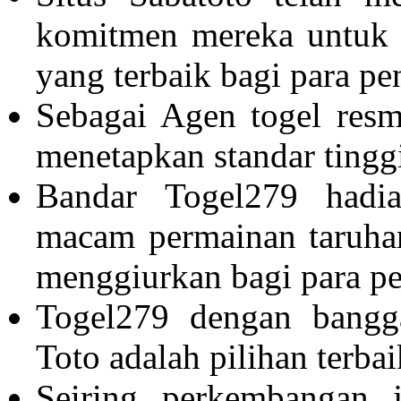
komitmen mereka untuk 
yang terbaik bagi para p
Sebagai Agen togel resm
menetapkan standar tingg
Bandar
Togel279
hadia
macam permainan taruha
menggiurkan bagi para p
Togel279
dengan bangg
Toto adalah pilihan terbai
Seiring perkembangan j