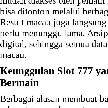
mudah diakses oleh pemain 
bisa ditonton melalui berbag
Result macau juga langsung
perlu menunggu lama. Arsi
digital, sehingga semua da
macau.
Keunggulan Slot 777 y
Bermain
Berbagai alasan membuat b