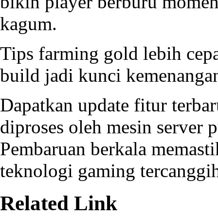
bikin player berburu momen 
kagum.
Tips farming gold lebih cepa
build jadi kunci kemenangan.
Dapatkan update fitur terbar
diproses oleh mesin server 
Pembaruan berkala memasti
teknologi gaming tercanggih
Related Link