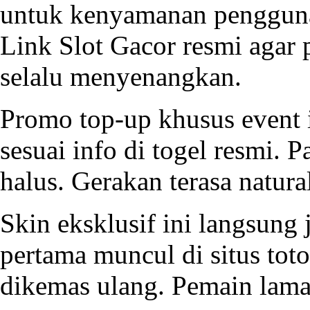
untuk kenyamanan pengguna
Link Slot Gacor resmi agar 
selalu menyenangkan.
Promo top-up khusus event 
sesuai info di
togel resmi
. P
halus. Gerakan terasa natura
Skin eksklusif ini langsung 
pertama muncul di
situs toto
dikemas ulang. Pemain lama