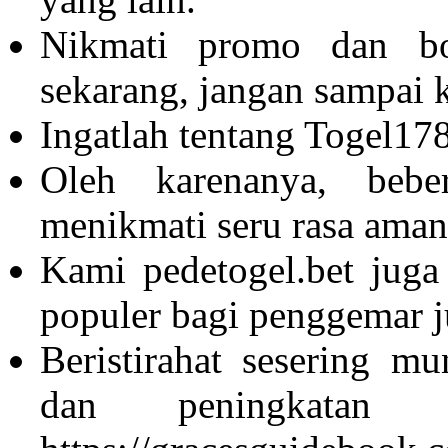
Nikmati promo dan b
sekarang, jangan sampai 
Ingatlah tentang
Togel17
Oleh karenanya, beb
menikmati seru rasa aman
Kami
pedetogel.bet
juga 
populer bagi penggemar j
Beristirahat sesering m
dan peningkatan k