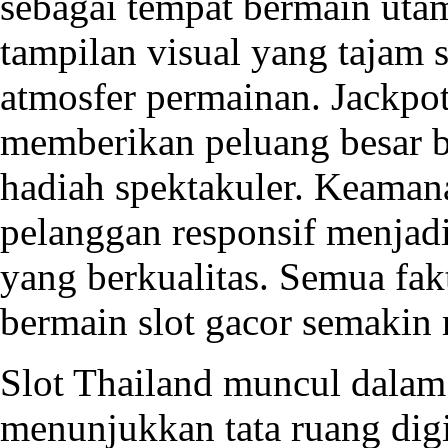
sebagai tempat bermain uta
tampilan visual yang tajam 
atmosfer permainan. Jackpot
memberikan peluang besar 
hadiah spektakuler. Keamana
pelanggan responsif menjadi
yang berkualitas. Semua fa
bermain slot gacor semakin
Slot Thailand muncul dalam 
menunjukkan tata ruang digit