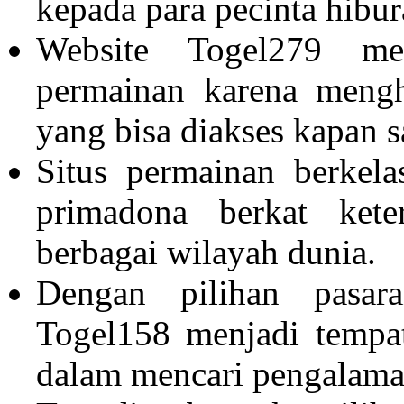
kepada para pecinta hibur
Website
Togel279
menj
permainan karena mengh
yang bisa diakses kapan s
Situs permainan berkela
primadona berkat kete
berbagai wilayah dunia.
Dengan pilihan pasar
Togel158
menjadi tempat
dalam mencari pengalama