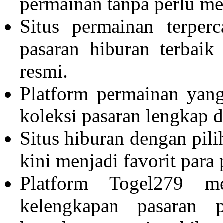
permainan tanpa perlu m
Situs permainan terper
pasaran hiburan terbai
resmi.
Platform permainan yang
koleksi pasaran lengkap d
Situs hiburan dengan pil
kini menjadi favorit para
Platform
Togel279
men
kelengkapan pasaran 