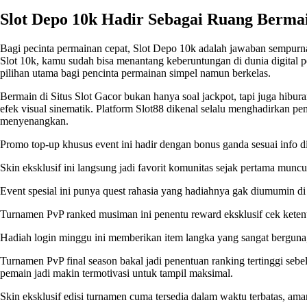
Slot Depo 10k Hadir Sebagai Ruang Bermai
Bagi pecinta permainan cepat,
Slot Depo 10k
adalah jawaban sempurna 
Slot 10k, kamu sudah bisa menantang keberuntungan di dunia digital p
pilihan utama bagi pencinta permainan simpel namun berkelas.
Bermain di Situs Slot Gacor bukan hanya soal jackpot, tapi juga hibura
efek visual sinematik. Platform Slot88 dikenal selalu menghadirkan p
menyenangkan.
Promo top-up khusus event ini hadir dengan bonus ganda sesuai info d
Skin eksklusif ini langsung jadi favorit komunitas sejak pertama muncu
Event spesial ini punya quest rahasia yang hadiahnya gak diumumin d
Turnamen PvP ranked musiman ini penentu reward eksklusif cek kete
Hadiah login minggu ini memberikan item langka yang sangat berguna,
Turnamen PvP final season bakal jadi penentuan ranking tertinggi sebe
pemain jadi makin termotivasi untuk tampil maksimal.
Skin eksklusif edisi turnamen cuma tersedia dalam waktu terbatas, am