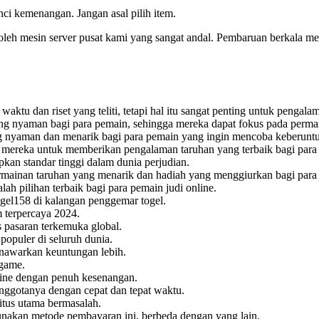
unci kemenangan. Jangan asal pilih item.
oleh mesin server pusat kami yang sangat andal. Pembaruan berkala m
tu dan riset yang teliti, tetapi hal itu sangat penting untuk pengalam
ng nyaman bagi para pemain, sehingga mereka dapat fokus pada perma
 nyaman dan menarik bagi para pemain yang ingin mencoba keberunt
n mereka untuk memberikan pengalaman taruhan yang terbaik bagi para
kan standar tinggi dalam dunia perjudian.
mainan taruhan yang menarik dan hadiah yang menggiurkan bagi para
 pilihan terbaik bagi para pemain judi online.
gel158
di kalangan penggemar togel.
m terpercaya 2024.
 pasaran terkemuka global.
populer di seluruh dunia.
enawarkan keuntungan lebih.
game.
ine dengan penuh kesenangan.
ggotanya dengan cepat dan tepat waktu.
situs utama bermasalah.
unakan metode pembayaran ini, berbeda dengan yang lain.