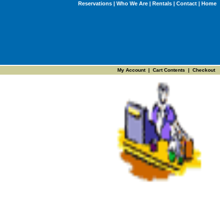
Reservations
|
Who We Are
|
Rentals
|
Contact
|
Home
My Account
|
Cart Contents
|
Checkout