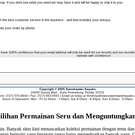
p. If you dont see what you need we may have it and will be happy to ship it to you.
 the best customer service in the business - and that includes your privacy.
ete your order by phone.
 have 100% confidence that your email address will only be used for our records and our records 
website with confidence!
Copyright © 2005
Sweekwater Kayaks
10000 Gandy Blvd., Saint Petersburg, Florida 33702
ne: (727) 570-4844 | Fax: (727) 563-0553 | Email us today at
theshop@www.sweetwaterkayaks
Hours of Operation: Mon - Fri 11:00am - 7:00pm, Sat 9:00am - 6:00pm, Sun 9:00am - 5:00pm
ilihan Permainan Seru dan Menguntungka
ain. Banyak situs kini menawarkan koleksi permainan dengan tema dan 
aman bermain yang beragam tanpa harus mengeluarkan banyak uang. Ol