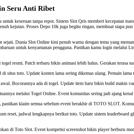
n Seru Anti Ribet
untuk keseruan tanpa repot. Sistem Slot Qris memberi kecepatan trans
enuh kejutan. Proses Depo 10k juga begitu ringan, membuat siapa pun b
n sejati. Dunia
Slot Online
kini penuh warna dengan tema yang meman
embaruan untuk kenyamanan pengguna. Pastikan kamu login melalui Link
i
togel resmi
. Patch terbaru bikin animasi lebih halus. Gerakan terasa na
l di
situs toto
. Update konten lama sering dikemas ulang. Pemain lama 
i awal. Bocorannya ada di
togel
. Update item baru bikin build makin va
ntuannya melalui
Togel Online
. Event komunitas sering jadi ajang kenal
 pastikan klaim semua sebelum event berakhir di
TOTO SLOT
. Komun
lum reset, jadwal lengkapnya berikut
toto
. Update sistem leaderboard g
ankan di
Toto Slot
. Event kompetisi screenshot bikin player berburu mo