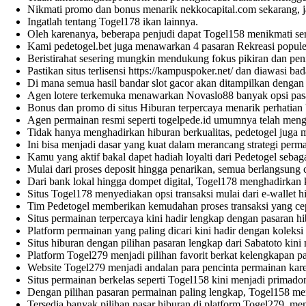
Nikmati promo dan bonus menarik
nekkocapital.com
sekarang, 
Ingatlah tentang
Togel178
ikan lainnya.
Oleh karenanya, beberapa penjudi dapat
Togel158
menikmati ser
Kami
pedetogel.bet
juga menawarkan 4 pasaran Rekreasi populer
Beristirahat sesering mungkin mendukung fokus pikiran dan pen
Pastikan situs terlisensi
https://kampuspoker.net/
dan diawasi bada
Di mana semua hasil bandar
slot gacor
akan ditampilkan dengan c
Agen lotere terkemuka menawarkan
Novaslo88
banyak opsi pasa
Bonus dan promo di situs Hiburan terpercaya menarik perhatia
Agen permainan resmi seperti
togelpede.id
umumnya telah mengan
Tidak hanya menghadirkan hiburan berkualitas,
pedetogel
juga m
Ini bisa menjadi dasar yang kuat dalam merancang strategi perma
Kamu yang aktif bakal dapet hadiah loyalti dari
Pedetogel
sebaga
Mulai dari proses deposit hingga penarikan, semua berlangsung c
Dari bank lokal hingga dompet digital,
Togel178
menghadirkan k
Situs
Togel178
menyediakan opsi transaksi mulai dari e-wallet 
Tim
Pedetogel
memberikan kemudahan proses transaksi yang cep
Situs permainan terpercaya kini hadir lengkap dengan pasaran h
Platform permainan yang paling dicari kini hadir dengan koleksi
Situs hiburan dengan pilihan pasaran lengkap dari
Sabatoto
kini 
Platform
Togel279
menjadi pilihan favorit berkat kelengkapan p
Website
Togel279
menjadi andalan para pencinta permainan kare
Situs permainan berkelas seperti
Togel158
kini menjadi primadon
Dengan pilihan pasaran permainan paling lengkap,
Togel158
men
Tersedia banyak pilihan pasar hiburan di platform
Togel279
, me