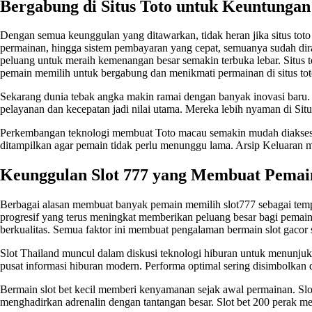
Bergabung di Situs Toto untuk Keuntunga
Dengan semua keunggulan yang ditawarkan, tidak heran jika
situs toto
permainan, hingga sistem pembayaran yang cepat, semuanya sudah dir
peluang untuk meraih kemenangan besar semakin terbuka lebar. Situs
pemain memilih untuk bergabung dan menikmati permainan di situs tot
Sekarang dunia tebak angka makin ramai dengan banyak inovasi baru. 
pelayanan dan kecepatan jadi nilai utama. Mereka lebih nyaman di Si
Perkembangan teknologi membuat Toto macau semakin mudah diakses ol
ditampilkan agar pemain tidak perlu menunggu lama. Arsip
Keluaran 
Keunggulan Slot 777 yang Membuat Pemai
Berbagai alasan membuat banyak pemain memilih slot777 sebagai temp
progresif yang terus meningkat memberikan peluang besar bagi pemain
berkualitas. Semua faktor ini membuat pengalaman bermain slot gacor
Slot Thailand muncul dalam diskusi teknologi hiburan untuk menunjukkan 
pusat informasi hiburan modern. Performa optimal sering disimbolkan 
Bermain slot bet kecil memberi kenyamanan sejak awal permainan. Slot
menghadirkan adrenalin dengan tantangan besar.
Slot bet 200
perak men