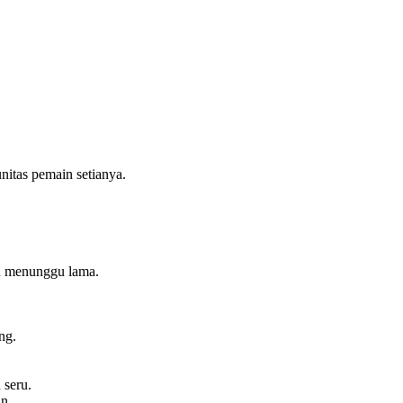
itas pemain setianya.
lu menunggu lama.
ng.
 seru.
n.