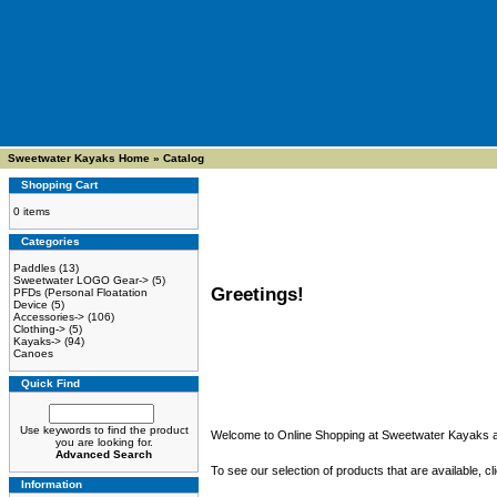
Sweetwater Kayaks Home
»
Catalog
Shopping Cart
0 items
Categories
Paddles
(13)
Sweetwater LOGO Gear->
(5)
Greetings!
PFDs (Personal Floatation
Device
(5)
Accessories->
(106)
Clothing->
(5)
Kayaks->
(94)
Canoes
Quick Find
Use keywords to find the product
Welcome to Online Shopping at Sweetwater Kayaks 
you are looking for.
Advanced Search
To see our selection of products that are available, cli
Information