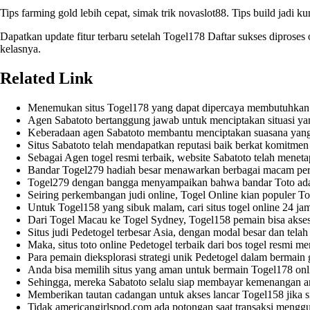
Tips farming gold lebih cepat, simak trik
novaslot88
. Tips build jadi k
Dapatkan update fitur terbaru setelah
Togel178 Daftar
sukses diproses 
kelasnya.
Related Link
Menemukan situs
Togel178
yang dapat dipercaya membutuhkan wak
Agen
Sabatoto
bertanggung jawab untuk menciptakan situasi ya
Keberadaan agen
Sabatoto
membantu menciptakan suasana yang
Situs
Sabatoto
telah mendapatkan reputasi baik berkat komitme
Sebagai Agen togel resmi terbaik, website
Sabatoto
telah menetap
Bandar
Togel279
hadiah besar menawarkan berbagai macam per
Togel279
dengan bangga menyampaikan bahwa bandar Toto adalah
Seiring perkembangan judi online, Togel Online kian populer
To
Untuk
Togel158
yang sibuk malam, cari situs togel online 24 ja
Dari Togel Macau ke Togel Sydney,
Togel158
pemain bisa akses
Situs judi
Pedetogel
terbesar Asia, dengan modal besar dan telah 
Maka, situs toto online
Pedetogel
terbaik dari bos togel resmi m
Para pemain dieksplorasi strategi unik
Pedetogel
dalam bermain 
Anda bisa memilih situs yang aman untuk bermain
Togel178
onl
Sehingga, mereka
Sabatoto
selalu siap membayar kemenangan an
Memberikan tautan cadangan untuk akses lancar
Togel158
jika 
Tidak
americangirlspod.com
ada potongan saat transaksi mengg