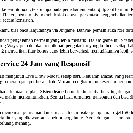
a keberuntungan, tetapi juga pada pemahaman tentang
rtp slot
hari ini. 
TP live, pemain bisa memilih slot dengan persentase pengembalian tert
 secara konsisten.
kamu bisa baca lanjutannya via
Jktgame
. Banyak pemain suka role terten
encari pengalaman bermain yang lebih menarik. Dalam game ini, Scat
ng Ways, pemain akan menikmati pengalaman yang berbeda setiap kal
 2
menyajikan fitur bonus yang lebih bervariasi, menjadikannya lebih
ervice 24 Jam yang Responsif
gan mengikuti Live Draw Macau setiap hari. Keluaran Macau yang res
 ingin meraih jackpot besar. Toto Macau menghadirkan keseruan berm
hadiah jutaan rupiah. Sistem leaderboard bikin lo bisa bersaing dengan 
ngka makin menguntungkan. Semua hasil turnamen transparan dan bisa d
ar!
sa menikmati permainan tanpa masalah dan risiko penipuan.
Togel158
di
erta fitur yang ditawarkan sebelum bergabung. Agen dengan sistem tran
 peluang menang.