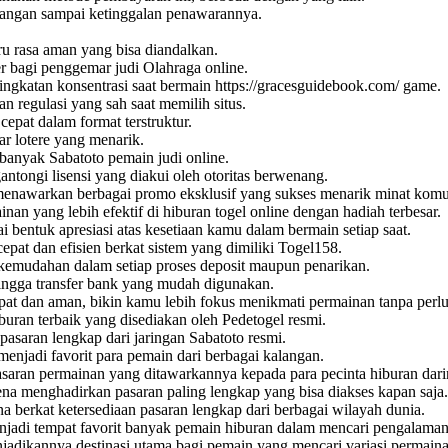
jangan sampai ketinggalan penawarannya.
u rasa aman yang bisa diandalkan.
 bagi penggemar judi Olahraga online.
ingkatan konsentrasi saat bermain
https://gracesguidebook.com/
game.
n regulasi yang sah saat memilih situs.
epat dalam format terstruktur.
r lotere yang menarik.
n banyak
Sabatoto
pemain judi online.
tongi lisensi yang diakui oleh otoritas berwenang.
enawarkan berbagai promo eksklusif yang sukses menarik minat komun
inan yang lebih efektif di hiburan
togel online
dengan hadiah terbesar.
i bentuk apresiasi atas kesetiaan kamu dalam bermain setiap saat.
epat dan efisien berkat sistem yang dimiliki
Togel158
.
emudahan dalam setiap proses deposit maupun penarikan.
hingga transfer bank yang mudah digunakan.
at dan aman, bikin kamu lebih fokus menikmati permainan tanpa per
iburan terbaik yang disediakan oleh
Pedetogel
resmi.
 pasaran lengkap dari jaringan
Sabatoto
resmi.
menjadi favorit para pemain dari berbagai kalangan.
asaran permainan yang ditawarkannya kepada para pecinta hiburan dari
na menghadirkan pasaran paling lengkap yang bisa diakses kapan saja.
a berkat ketersediaan pasaran lengkap dari berbagai wilayah dunia.
jadi tempat favorit banyak pemain hiburan dalam mencari pengalaman
njadikannya destinasi utama bagi pemain yang mencari variasi permaina