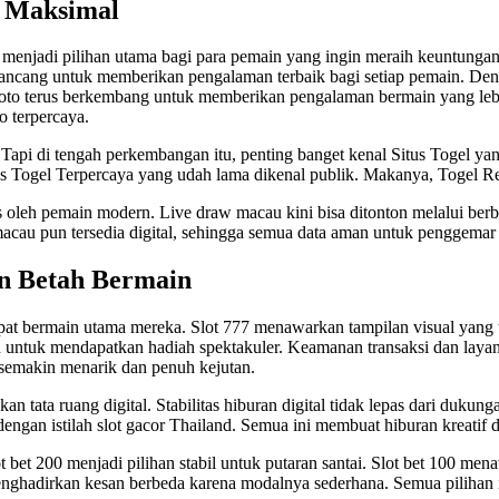
n Maksimal
menjadi pilihan utama bagi para pemain yang ingin meraih keuntungan 
ancang untuk memberikan pengalaman terbaik bagi setiap pemain. Deng
 toto terus berkembang untuk memberikan pengalaman bermain yang le
o terpercaya.
Tapi di tengah perkembangan itu, penting banget kenal Situs Togel y
tus Togel Terpercaya yang udah lama dikenal publik. Makanya,
Togel R
eh pemain modern. Live draw macau kini bisa ditonton melalui berbag
macau
pun tersedia digital, sehingga semua data aman untuk penggemar
n Betah Bermain
at bermain utama mereka. Slot 777 menawarkan tampilan visual yang 
 untuk mendapatkan hadiah spektakuler. Keamanan transaksi dan layana
 semakin menarik dan penuh kejutan.
tata ruang digital. Stabilitas hiburan digital tidak lepas dari dukunga
dengan istilah
slot gacor Thailand
. Semua ini membuat hiburan kreatif d
 bet 200 menjadi pilihan stabil untuk putaran santai. Slot bet 100 m
ghadirkan kesan berbeda karena modalnya sederhana. Semua pilihan i