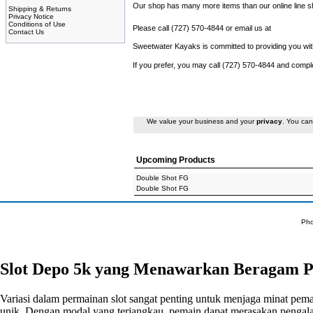
Our shop has many more items than our online line sho
Shipping & Returns
Privacy Notice
Conditions of Use
Please call (727) 570-4844 or email us at
Contact Us
Sweetwater Kayaks is committed to providing you with
If you prefer, you may call (727) 570-4844 and compl
We value your business and your
privacy
. You can
Upcoming Products
Double Shot FG
Double Shot FG
Pho
Slot Depo 5k yang Menawarkan Beragam P
Variasi dalam permainan slot sangat penting untuk menjaga minat pem
unik. Dengan modal yang terjangkau, pemain dapat merasakan pengal