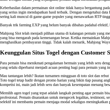
Keberhasilan dalam permainan slot online tidak hanya bergantung pad
yang serius ingin mendapatkan hasil terbaik. Dengan mengetahui data R
sering kali muncul di game-game populer yang menawarkan RTP tinggi
Banyak trik farming EXP yang belum banyak dibahas padahal efektif, 
Mahjong Slot telah menjadi pilihan utama di kalangan pemain yang m
yang bisa mengarah pada kemenangan besar. Ketika memainkan Mahjo
menghasilkan pembayaran tinggi. Tidak kalah menarik,
Mahjong Ways
Keunggulan Situs Togel dengan Customer S
Para pemain bisa menikmati pengalaman bermain yang lebih seru den
yang selalu diperbarui menjadi acuan penting bagi para pemain yang
Mau tantangan lebih? Ikutan turnamen mingguan di
toto slot
dan rebut 
Toto togel tetap hadir dengan promo harian yang bikin tiap pasang a
kompetisi ini, main jadi lebih seru dan banyak kesempatan menang bes
Memilih agen togel yang tepat adalah langkah penting agar pemain bi
profesional. Pemain disarankan untuk mengecek legalitas, testimoni, s
selektif ini membantu pemain menjaga modal sekaligus meningkatkan