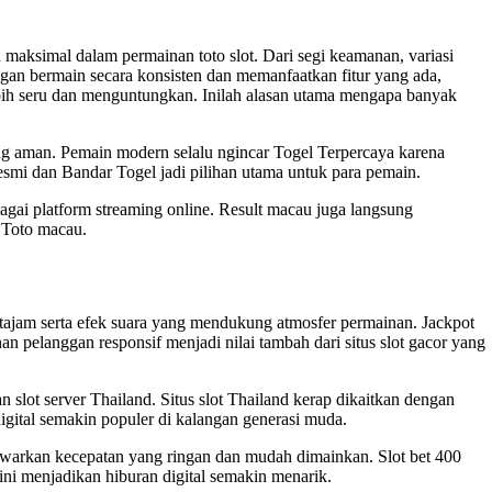
maksimal dalam permainan toto slot. Dari segi keamanan, variasi
an bermain secara konsisten dan memanfaatkan fitur yang ada,
bih seru dan menguntungkan. Inilah alasan utama mengapa banyak
ang aman. Pemain modern selalu ngincar Togel Terpercaya karena
esmi
dan Bandar Togel jadi pilihan utama untuk para pemain.
ai platform streaming online. Result macau juga langsung
 Toto macau.
tajam serta efek suara yang mendukung atmosfer permainan. Jackpot
n pelanggan responsif menjadi nilai tambah dari situs
slot gacor
yang
n slot server Thailand. Situs slot Thailand kerap dikaitkan dengan
igital semakin populer di kalangan generasi muda.
enawarkan kecepatan yang ringan dan mudah dimainkan. Slot bet 400
ni menjadikan hiburan digital semakin menarik.