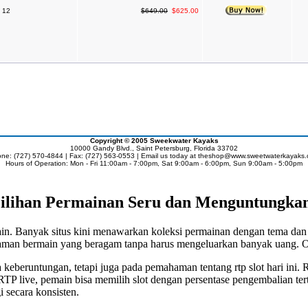
c 12
$649.00
$625.00
Copyright © 2005
Sweekwater Kayaks
10000 Gandy Blvd., Saint Petersburg, Florida 33702
ne: (727) 570-4844 | Fax: (727) 563-0553 | Email us today at
theshop@www.sweetwaterkayaks
Hours of Operation: Mon - Fri 11:00am - 7:00pm, Sat 9:00am - 6:00pm, Sun 9:00am - 5:00pm
ilihan Permainan Seru dan Menguntungka
ain. Banyak situs kini menawarkan koleksi permainan dengan tema dan 
aman bermain yang beragam tanpa harus mengeluarkan banyak uang. Ol
a keberuntungan, tetapi juga pada pemahaman tentang
rtp slot
hari ini. 
TP live, pemain bisa memilih slot dengan persentase pengembalian tert
 secara konsisten.