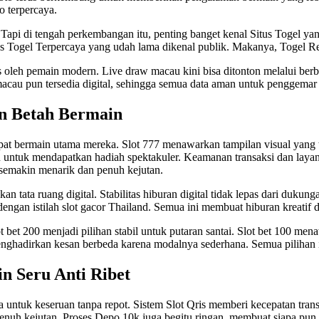
o terpercaya.
Tapi di tengah perkembangan itu, penting banget kenal Situs Togel y
tus Togel Terpercaya yang udah lama dikenal publik. Makanya,
Togel R
eh pemain modern. Live draw macau kini bisa ditonton melalui berbag
macau
pun tersedia digital, sehingga semua data aman untuk penggemar
n Betah Bermain
at bermain utama mereka. Slot 777 menawarkan tampilan visual yang 
 untuk mendapatkan hadiah spektakuler. Keamanan transaksi dan layana
 semakin menarik dan penuh kejutan.
tata ruang digital. Stabilitas hiburan digital tidak lepas dari dukunga
dengan istilah
slot gacor Thailand
. Semua ini membuat hiburan kreatif d
 bet 200 menjadi pilihan stabil untuk putaran santai. Slot bet 100 m
ghadirkan kesan berbeda karena modalnya sederhana. Semua pilihan i
n Seru Anti Ribet
untuk keseruan tanpa repot. Sistem Slot Qris memberi kecepatan trans
enuh kejutan. Proses Depo 10k juga begitu ringan, membuat siapa pun b