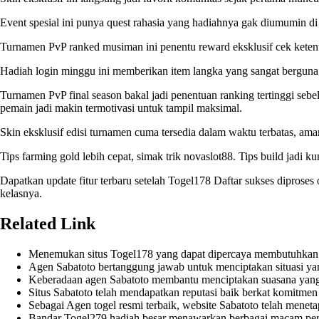
Event spesial ini punya quest rahasia yang hadiahnya gak diumumin d
Turnamen PvP ranked musiman ini penentu reward eksklusif cek kete
Hadiah login minggu ini memberikan item langka yang sangat berguna,
Turnamen PvP final season bakal jadi penentuan ranking tertinggi sebe
pemain jadi makin termotivasi untuk tampil maksimal.
Skin eksklusif edisi turnamen cuma tersedia dalam waktu terbatas, am
Tips farming gold lebih cepat, simak trik
novaslot88
. Tips build jadi k
Dapatkan update fitur terbaru setelah
Togel178 Daftar
sukses diproses 
kelasnya.
Related Link
Menemukan situs
Togel178
yang dapat dipercaya membutuhkan wak
Agen
Sabatoto
bertanggung jawab untuk menciptakan situasi ya
Keberadaan agen
Sabatoto
membantu menciptakan suasana yang
Situs
Sabatoto
telah mendapatkan reputasi baik berkat komitme
Sebagai Agen togel resmi terbaik, website
Sabatoto
telah menetap
Bandar
Togel279
hadiah besar menawarkan berbagai macam per