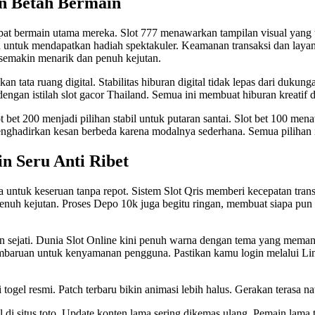
n Betah Bermain
at bermain utama mereka. Slot 777 menawarkan tampilan visual yang 
 untuk mendapatkan hadiah spektakuler. Keamanan transaksi dan layana
 semakin menarik dan penuh kejutan.
tata ruang digital. Stabilitas hiburan digital tidak lepas dari dukunga
dengan istilah
slot gacor Thailand
. Semua ini membuat hiburan kreatif d
 bet 200 menjadi pilihan stabil untuk putaran santai. Slot bet 100 m
ghadirkan kesan berbeda karena modalnya sederhana. Semua pilihan i
n Seru Anti Ribet
untuk keseruan tanpa repot. Sistem Slot Qris memberi kecepatan trans
enuh kejutan. Proses Depo 10k juga begitu ringan, membuat siapa pun b
n sejati. Dunia
Slot Online
kini penuh warna dengan tema yang meman
embaruan untuk kenyamanan pengguna. Pastikan kamu login melalui Link
i
togel resmi
. Patch terbaru bikin animasi lebih halus. Gerakan terasa na
l di
situs toto
. Update konten lama sering dikemas ulang. Pemain lama 