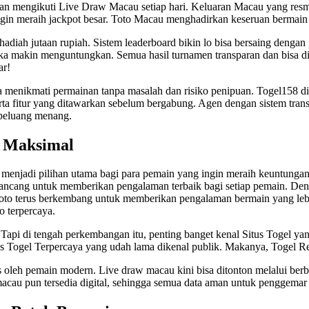
gan mengikuti Live Draw Macau setiap hari. Keluaran Macau yang res
 ingin meraih jackpot besar. Toto Macau menghadirkan keseruan berm
hadiah jutaan rupiah. Sistem leaderboard bikin lo bisa bersaing dengan 
ngka makin menguntungkan. Semua hasil turnamen transparan dan bisa d
ar!
sa menikmati permainan tanpa masalah dan risiko penipuan.
Togel158
di
erta fitur yang ditawarkan sebelum bergabung. Agen dengan sistem tran
 peluang menang.
n Maksimal
menjadi pilihan utama bagi para pemain yang ingin meraih keuntungan 
ancang untuk memberikan pengalaman terbaik bagi setiap pemain. Deng
 toto terus berkembang untuk memberikan pengalaman bermain yang le
o terpercaya.
Tapi di tengah perkembangan itu, penting banget kenal Situs Togel y
tus Togel Terpercaya yang udah lama dikenal publik. Makanya,
Togel R
eh pemain modern. Live draw macau kini bisa ditonton melalui berbag
macau
pun tersedia digital, sehingga semua data aman untuk penggemar