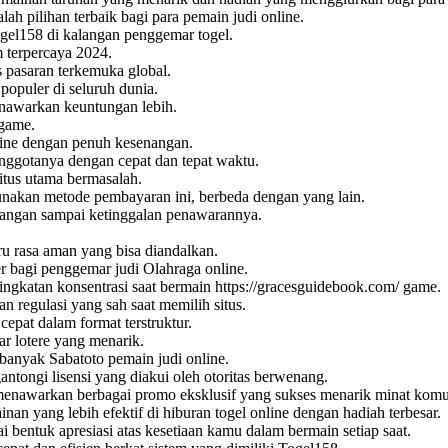
 pilihan terbaik bagi para pemain judi online.
gel158
di kalangan penggemar togel.
m terpercaya 2024.
 pasaran terkemuka global.
populer di seluruh dunia.
enawarkan keuntungan lebih.
game.
ine dengan penuh kesenangan.
ggotanya dengan cepat dan tepat waktu.
situs utama bermasalah.
unakan metode pembayaran ini, berbeda dengan yang lain.
jangan sampai ketinggalan penawarannya.
u rasa aman yang bisa diandalkan.
 bagi penggemar judi Olahraga online.
ingkatan konsentrasi saat bermain
https://gracesguidebook.com/
game.
n regulasi yang sah saat memilih situs.
epat dalam format terstruktur.
r lotere yang menarik.
n banyak
Sabatoto
pemain judi online.
tongi lisensi yang diakui oleh otoritas berwenang.
enawarkan berbagai promo eksklusif yang sukses menarik minat komun
inan yang lebih efektif di hiburan
togel online
dengan hadiah terbesar.
i bentuk apresiasi atas kesetiaan kamu dalam bermain setiap saat.