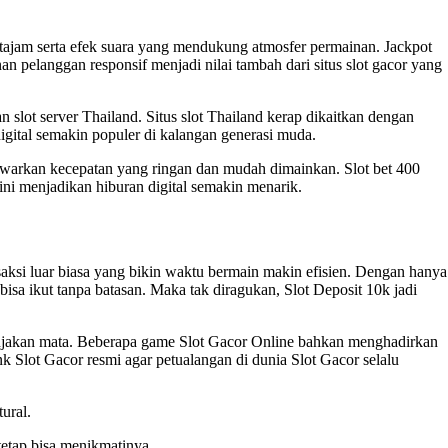
tajam serta efek suara yang mendukung atmosfer permainan. Jackpot
n pelanggan responsif menjadi nilai tambah dari situs
slot gacor
yang
n slot server Thailand. Situs slot Thailand kerap dikaitkan dengan
igital semakin populer di kalangan generasi muda.
enawarkan kecepatan yang ringan dan mudah dimainkan. Slot bet 400
ni menjadikan hiburan digital semakin menarik.
aksi luar biasa yang bikin waktu bermain makin efisien. Dengan hanya
isa ikut tanpa batasan. Maka tak diragukan, Slot Deposit 10k jadi
jakan mata. Beberapa game Slot Gacor Online bahkan menghadirkan
 Slot Gacor resmi agar petualangan di dunia Slot Gacor selalu
tural.
tetap bisa menikmatinya.