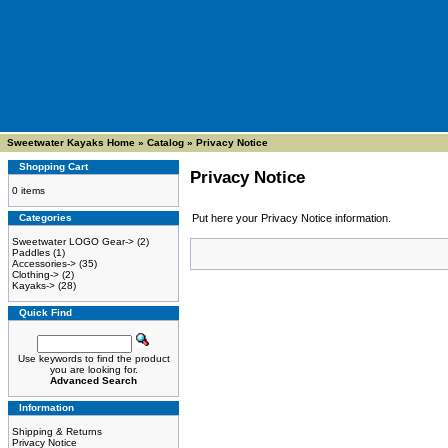
Sweetwater Kayaks Home
»
Catalog
»
Privacy Notice
Shopping Cart
Privacy Notice
0 items
Categories
Put here your Privacy Notice information.
Sweetwater LOGO Gear->
(2)
Paddles
(1)
Accessories->
(35)
Clothing->
(2)
Kayaks->
(28)
Quick Find
Use keywords to find the product
you are looking for.
Advanced Search
Information
Shipping & Returns
Privacy Notice