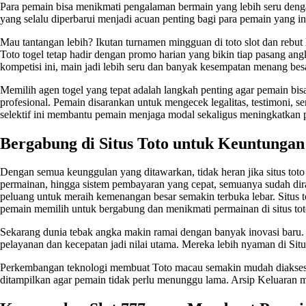
Para pemain bisa menikmati pengalaman bermain yang lebih seru den
yang selalu diperbarui menjadi acuan penting bagi para pemain yang
Mau tantangan lebih? Ikutan turnamen mingguan di
toto slot
dan rebut 
Toto togel tetap hadir dengan promo harian yang bikin tiap pasang a
kompetisi ini, main jadi lebih seru dan banyak kesempatan menang bes
Memilih agen togel yang tepat adalah langkah penting agar pemain bi
profesional. Pemain disarankan untuk mengecek legalitas, testimoni, s
selektif ini membantu pemain menjaga modal sekaligus meningkatkan
Bergabung di Situs Toto untuk Keuntunga
Dengan semua keunggulan yang ditawarkan, tidak heran jika
situs toto
permainan, hingga sistem pembayaran yang cepat, semuanya sudah dir
peluang untuk meraih kemenangan besar semakin terbuka lebar. Situs
pemain memilih untuk bergabung dan menikmati permainan di situs tot
Sekarang dunia tebak angka makin ramai dengan banyak inovasi baru. 
pelayanan dan kecepatan jadi nilai utama. Mereka lebih nyaman di Si
Perkembangan teknologi membuat Toto macau semakin mudah diakses ol
ditampilkan agar pemain tidak perlu menunggu lama. Arsip
Keluaran 