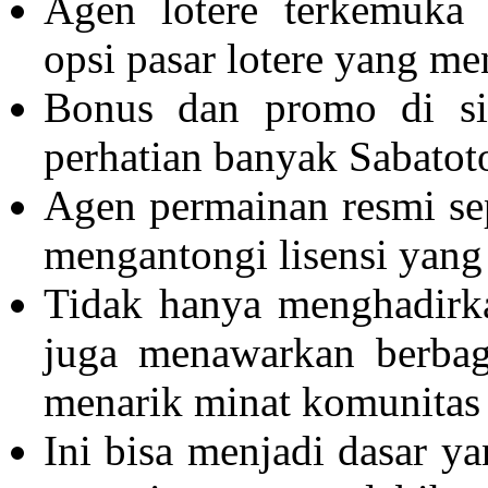
Agen lotere terkemuk
opsi pasar lotere yang me
Bonus dan promo di sit
perhatian banyak
Sabatot
Agen permainan resmi se
mengantongi lisensi yang 
Tidak hanya menghadirka
juga menawarkan berbag
menarik minat komunitas 
Ini bisa menjadi dasar y