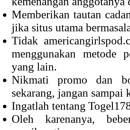
kemenangan anggotanya d
Memberikan tautan cadan
jika situs utama bermasal
Tidak
americangirlspod.
menggunakan metode pe
yang lain.
Nikmati promo dan b
sekarang, jangan sampai 
Ingatlah tentang
Togel17
Oleh karenanya, beb