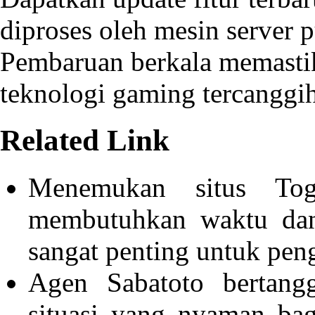
diproses oleh mesin server 
Pembaruan berkala memasti
teknologi gaming tercanggih
Related Link
Menemukan situs
Tog
membutuhkan waktu dan r
sangat penting untuk pen
Agen
Sabatoto
bertangg
situasi yang nyaman bag