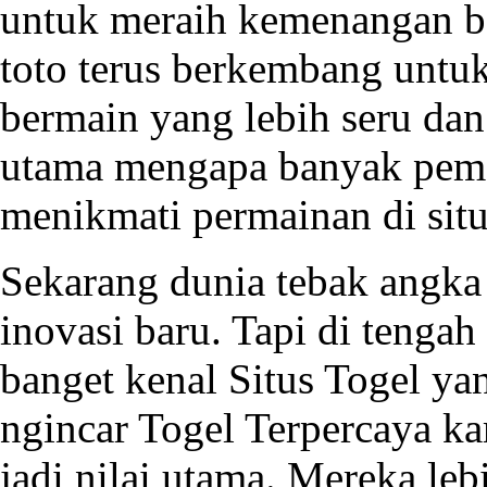
untuk meraih kemenangan bes
toto terus berkembang unt
bermain yang lebih seru da
utama mengapa banyak pema
menikmati permainan di situs
Sekarang dunia tebak angk
inovasi baru. Tapi di tenga
banget kenal Situs Togel y
ngincar Togel Terpercaya k
jadi nilai utama. Mereka le