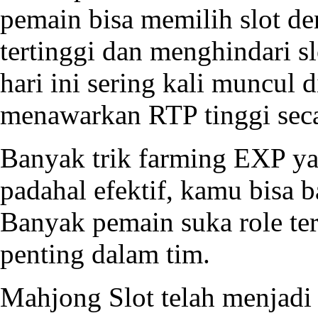
pemain bisa memilih slot d
tertinggi dan menghindari s
hari ini sering kali muncul
menawarkan RTP tinggi seca
Banyak trik farming EXP y
padahal efektif, kamu bisa 
Banyak pemain suka role terte
penting dalam tim.
Mahjong Slot telah menjadi 