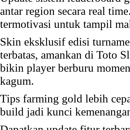
antar region secara real ti
termotivasi untuk tampil ma
Skin eksklusif edisi turnam
terbatas, amankan di
Toto Sl
bikin player berburu momen 
kagum.
Tips farming gold lebih cepa
build jadi kunci kemenangan.
Dapatkan update fitur terbar