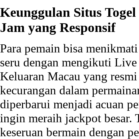
Keunggulan Situs Togel
Jam yang Responsif
Para pemain bisa menikmati
seru dengan mengikuti Live
Keluaran Macau yang resmi
kecurangan dalam permaina
diperbarui menjadi acuan pe
ingin meraih jackpot besar
keseruan bermain dengan p