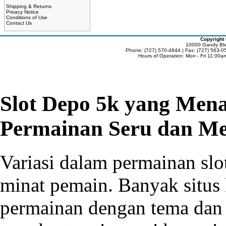
Shipping & Returns
Privacy Notice
Conditions of Use
Contact Us
Copyright
10000 Gandy Blvd
Phone: (727) 570-4844 | Fax: (727) 563-05
Hours of Operation: Mon - Fri 11:00
Slot Depo 5k yang Men
Permainan Seru dan M
Variasi dalam permainan slo
minat pemain. Banyak situs
permainan dengan tema dan 