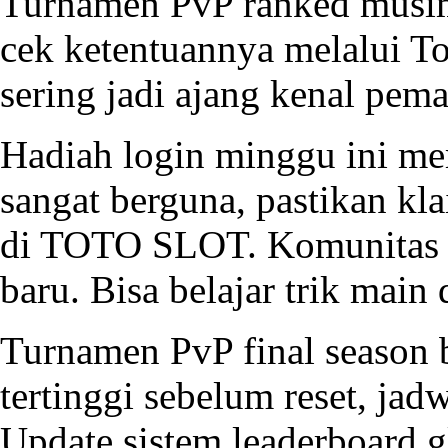
Turnamen PvP ranked musima
cek ketentuannya melalui
To
sering jadi ajang kenal pema
Hadiah login minggu ini me
sangat berguna, pastikan kl
di
TOTO SLOT
. Komunitas 
baru. Bisa belajar trik main 
Turnamen PvP final season b
tertinggi sebelum reset, ja
Update sistem leaderboard 