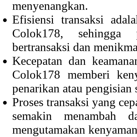
menyenangkan.
Efisiensi transaksi ada
Colok178
, sehingga 
bertransaksi dan menikma
Kecepatan dan keamanan 
Colok178
memberi keny
penarikan atau pengisian 
Proses transaksi yang cep
semakin menambah da
mengutamakan kenyamanan