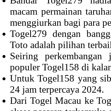
Bandar
Togel279
hadia
macam permainan taruha
menggiurkan bagi para p
Togel279
dengan bangg
Toto adalah pilihan terbai
Seiring perkembangan j
populer
Togel158
di kala
Untuk
Togel158
yang sib
24 jam terpercaya 2024.
Dari Togel Macau ke To