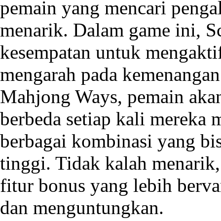
pemain yang mencari penga
menarik. Dalam game ini, S
kesempatan untuk mengaktif
mengarah pada kemenangan 
Mahjong Ways, pemain aka
berbeda setiap kali mereka
berbagai kombinasi yang b
tinggi. Tidak kalah menarik
fitur bonus yang lebih berva
dan menguntungkan.