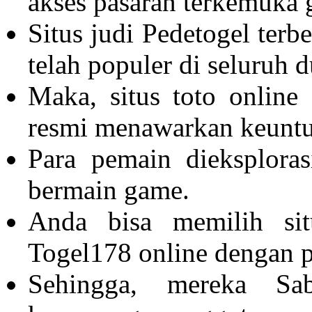
akses pasaran terkemuka 
Situs judi
Pedetogel
terbe
telah populer di seluruh d
Maka, situs toto online
resmi menawarkan keuntu
Para pemain dieksploras
bermain game.
Anda bisa memilih si
Togel178
online dengan 
Sehingga, mereka
Sab