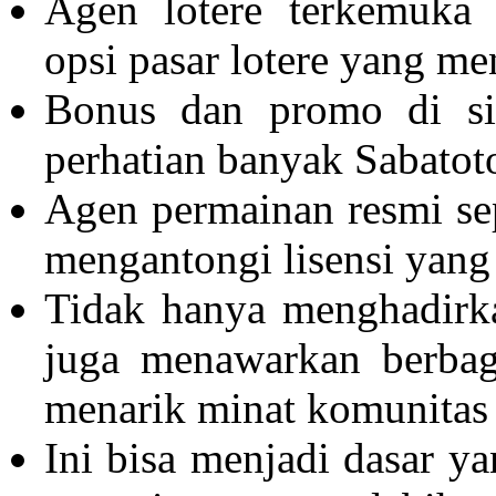
Agen lotere terkemuk
opsi pasar lotere yang me
Bonus dan promo di sit
perhatian banyak
Sabatot
Agen permainan resmi se
mengantongi lisensi yang 
Tidak hanya menghadirka
juga menawarkan berbag
menarik minat komunitas 
Ini bisa menjadi dasar y