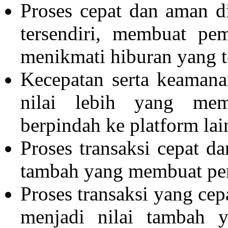
Proses cepat dan aman 
tersendiri, membuat pe
menikmati hiburan yang t
Kecepatan serta keamana
nilai lebih yang me
berpindah ke platform lai
Proses transaksi cepat 
tambah yang membuat pe
Proses transaksi yang ce
menjadi nilai tambah 