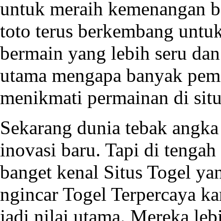
untuk meraih kemenangan bes
toto terus berkembang unt
bermain yang lebih seru da
utama mengapa banyak pema
menikmati permainan di situs
Sekarang dunia tebak angk
inovasi baru. Tapi di tenga
banget kenal Situs Togel y
ngincar Togel Terpercaya k
jadi nilai utama. Mereka le