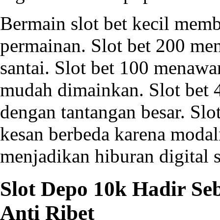
Bermain slot bet kecil mem
permainan. Slot bet 200 menj
santai. Slot bet 100 menawa
mudah dimainkan. Slot bet 
dengan tantangan besar.
Slo
kesan berbeda karena modal
menjadikan hiburan digital 
Slot Depo 10k Hadir S
Anti Ribet