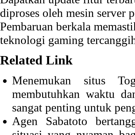
diproses oleh mesin server 
Pembaruan berkala memasti
teknologi gaming tercanggih
Related Link
Menemukan situs
Tog
membutuhkan waktu dan r
sangat penting untuk pen
Agen
Sabatoto
bertangg
situasi yang nyaman bag