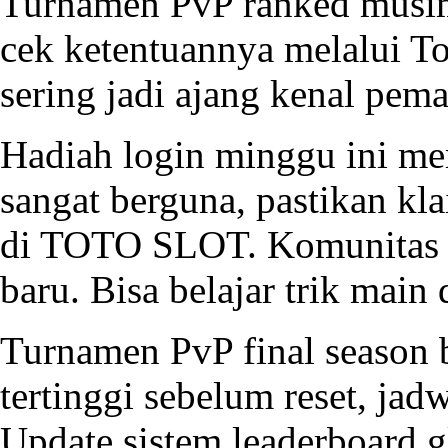
Turnamen PvP ranked musima
cek ketentuannya melalui
To
sering jadi ajang kenal pema
Hadiah login minggu ini me
sangat berguna, pastikan kl
di
TOTO SLOT
. Komunitas 
baru. Bisa belajar trik main 
Turnamen PvP final season b
tertinggi sebelum reset, ja
Update sistem leaderboard 