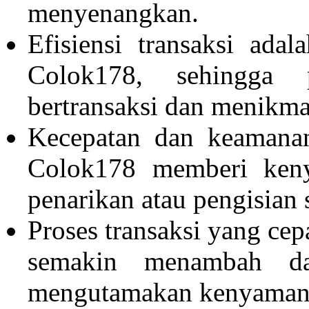
menyenangkan.
Efisiensi transaksi ada
Colok178
, sehingga 
bertransaksi dan menikma
Kecepatan dan keamanan 
Colok178
memberi keny
penarikan atau pengisian 
Proses transaksi yang cep
semakin menambah da
mengutamakan kenyamanan