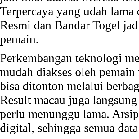
Terpercaya yang udah lama 
Resmi
dan Bandar Togel jadi
pemain.
Perkembangan teknologi m
mudah diakses oleh pemain 
bisa ditonton melalui berbag
Result macau juga langsung
perlu menunggu lama. Arsi
digital, sehingga semua da