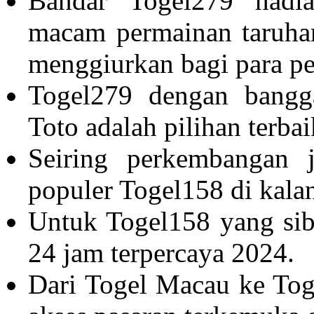
Bandar
Togel279
hadia
macam permainan taruha
menggiurkan bagi para p
Togel279
dengan bangg
Toto adalah pilihan terbai
Seiring perkembangan j
populer
Togel158
di kala
Untuk
Togel158
yang sib
24 jam terpercaya 2024.
Dari Togel Macau ke To