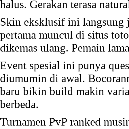
halus. Gerakan terasa natura
Skin eksklusif ini langsung 
pertama muncul di
situs toto
dikemas ulang. Pemain lama
Event spesial ini punya que
diumumin di awal. Bocoran
baru bikin build makin vari
berbeda.
Turnamen PvP ranked musima