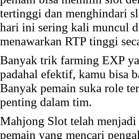
tertinggi dan menghindari s
hari ini sering kali muncul
menawarkan RTP tinggi seca
Banyak trik farming EXP y
padahal efektif, kamu bisa 
Banyak pemain suka role terte
penting dalam tim.
Mahjong Slot telah menjadi 
pemain yang mencari penga