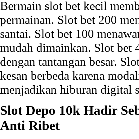
Bermain slot bet kecil mem
permainan. Slot bet 200 menj
santai. Slot bet 100 menawa
mudah dimainkan. Slot bet 
dengan tantangan besar.
Slo
kesan berbeda karena modal
menjadikan hiburan digital 
Slot Depo 10k Hadir S
Anti Ribet