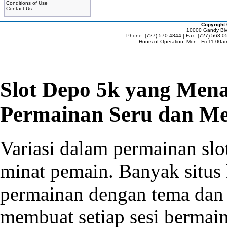
Conditions of Use
Contact Us
Copyright
10000 Gandy Blvd
Phone: (727) 570-4844 | Fax: (727) 563-05
Hours of Operation: Mon - Fri 11:00
Slot Depo 5k yang Men
Permainan Seru dan M
Variasi dalam permainan slo
minat pemain. Banyak situs
permainan dengan tema dan 
membuat setiap sesi bermai