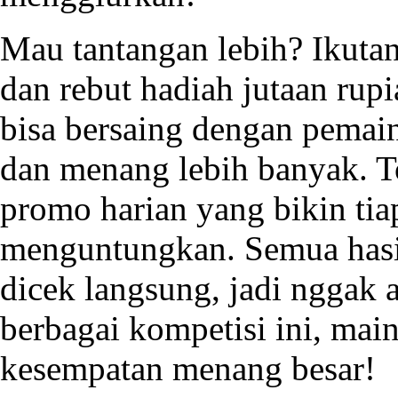
Mau tantangan lebih? Ikut
dan rebut hadiah jutaan rupi
bisa bersaing dengan pemain 
dan menang lebih banyak. To
promo harian yang bikin ti
menguntungkan. Semua hasil
dicek langsung, jadi nggak 
berbagai kompetisi ini, main
kesempatan menang besar!