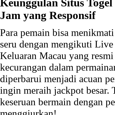
Keunggulan Situs Togel
Jam yang Responsif
Para pemain bisa menikmati
seru dengan mengikuti Live
Keluaran Macau yang resmi
kecurangan dalam permaina
diperbarui menjadi acuan pe
ingin meraih jackpot besar
keseruan bermain dengan p
menggiurkan!