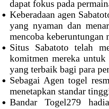
dapat fokus pada permain
Keberadaan agen
Sabatot
yang nyaman dan menari
mencoba keberuntungan 
Situs
Sabatoto
telah men
komitmen mereka untuk 
yang terbaik bagi para p
Sebagai Agen togel resm
menetapkan standar tingg
Bandar
Togel279
hadia