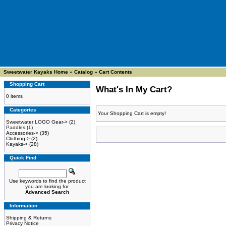
Sweetwater Kayaks Home
»
Catalog
»
Cart Contents
Shopping Cart
What's In My Cart?
0 items
Categories
Your Shopping Cart is empty!
Sweetwater LOGO Gear->
(2)
Paddles
(1)
Accessories->
(35)
Clothing->
(2)
Kayaks->
(28)
Quick Find
Use keywords to find the product
you are looking for.
Advanced Search
Information
Shipping & Returns
Privacy Notice