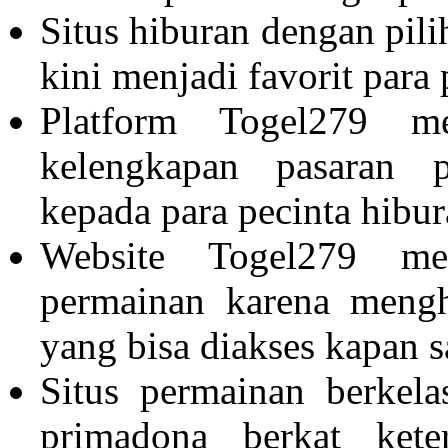
Situs hiburan dengan pil
kini menjadi favorit para
Platform
Togel279
men
kelengkapan pasaran 
kepada para pecinta hibur
Website
Togel279
menj
permainan karena mengh
yang bisa diakses kapan s
Situs permainan berkela
primadona berkat kete