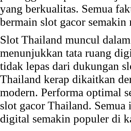
yang berkualitas. Semua fa
bermain slot gacor semakin
Slot Thailand muncul dalam 
menunjukkan tata ruang digit
tidak lepas dari dukungan slo
Thailand kerap dikaitkan de
modern. Performa optimal se
slot gacor Thailand
. Semua 
digital semakin populer di 