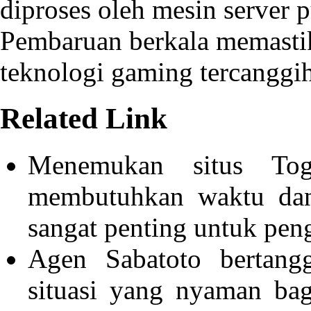
diproses oleh mesin server 
Pembaruan berkala memasti
teknologi gaming tercanggih
Related Link
Menemukan situs
Tog
membutuhkan waktu dan r
sangat penting untuk pen
Agen
Sabatoto
bertangg
situasi yang nyaman bag