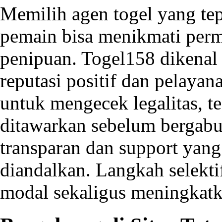
Memilih agen togel yang tep
pemain bisa menikmati perm
penipuan.
Togel158
dikenal 
reputasi positif dan pelayan
untuk mengecek legalitas, te
ditawarkan sebelum bergabu
transparan dan support yang
diandalkan. Langkah selekt
modal sekaligus meningkat