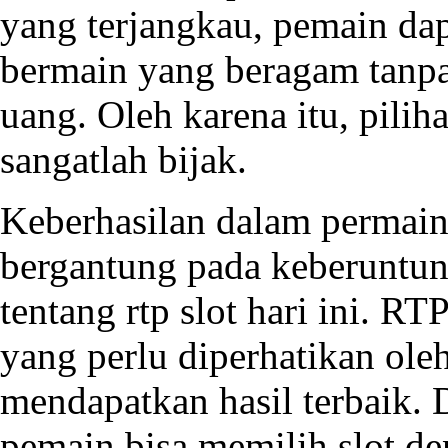
yang terjangkau, pemain da
bermain yang beragam tanp
uang. Oleh karena itu, pili
sangatlah bijak.
Keberhasilan dalam permaina
bergantung pada keberuntun
tentang
rtp slot
hari ini. RTP
yang perlu diperhatikan ole
mendapatkan hasil terbaik.
pemain bisa memilih slot d