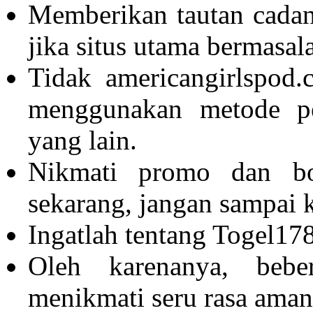
Memberikan tautan cadan
jika situs utama bermasal
Tidak
americangirlspod.
menggunakan metode pe
yang lain.
Nikmati promo dan b
sekarang, jangan sampai 
Ingatlah tentang
Togel17
Oleh karenanya, beb
menikmati seru rasa aman