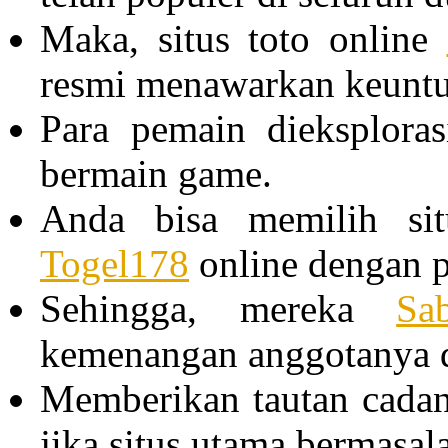
Maka, situs toto online
resmi menawarkan keuntu
Para pemain dieksploras
bermain game.
Anda bisa memilih si
Togel178
online dengan 
Sehingga, mereka
Sab
kemenangan anggotanya d
Memberikan tautan cadan
jika situs utama bermasal