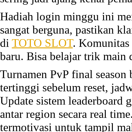
Hadiah login minggu ini me
sangat berguna, pastikan kl
di
TOTO SLOT
. Komunitas 
baru. Bisa belajar trik main 
Turnamen PvP final season b
tertinggi sebelum reset, ja
Update sistem leaderboard 
antar region secara real ti
termotivasi untuk tampil ma