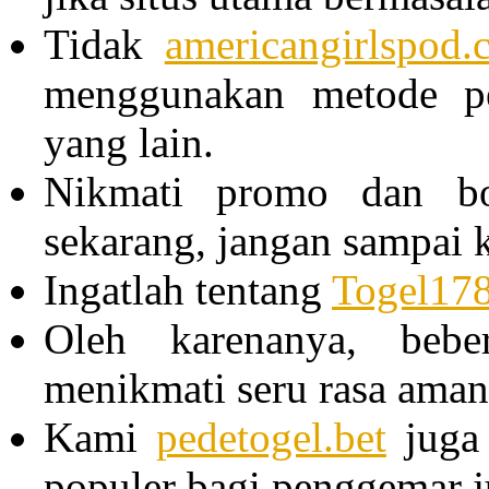
Tidak
americangirlspod.
menggunakan metode pe
yang lain.
Nikmati promo dan b
sekarang, jangan sampai 
Ingatlah tentang
Togel17
Oleh karenanya, beb
menikmati seru rasa aman
Kami
pedetogel.bet
juga 
populer bagi penggemar j