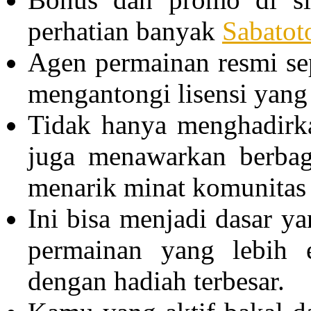
perhatian banyak
Sabatot
Agen permainan resmi se
mengantongi lisensi yang 
Tidak hanya menghadirka
juga menawarkan berbag
menarik minat komunitas 
Ini bisa menjadi dasar y
permainan yang lebih 
dengan hadiah terbesar.