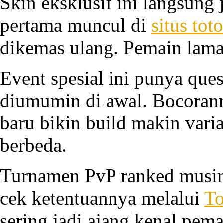
Skin eksklusif ini langsung 
pertama muncul di
situs toto
dikemas ulang. Pemain lama
Event spesial ini punya que
diumumin di awal. Bocoran
baru bikin build makin vari
berbeda.
Turnamen PvP ranked musima
cek ketentuannya melalui
To
sering jadi ajang kenal pema