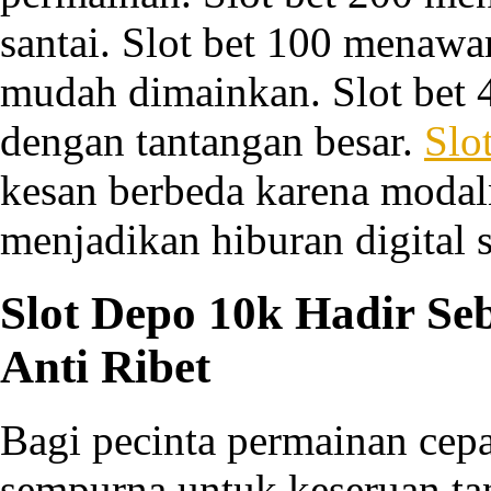
santai. Slot bet 100 menawa
mudah dimainkan. Slot bet 
dengan tantangan besar.
Slo
kesan berbeda karena modal
menjadikan hiburan digital 
Slot Depo 10k Hadir S
Anti Ribet
Bagi pecinta permainan cep
sempurna untuk keseruan tan