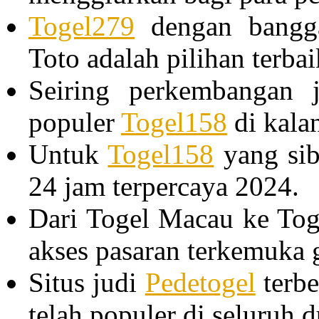
Togel279
dengan bangg
Toto adalah pilihan terbai
Seiring perkembangan j
populer
Togel158
di kala
Untuk
Togel158
yang sib
24 jam terpercaya 2024.
Dari Togel Macau ke To
akses pasaran terkemuka 
Situs judi
Pedetogel
terbe
telah populer di seluruh d