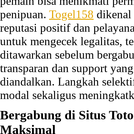
pemain bisa menikmati perm
penipuan.
Togel158
dikenal 
reputasi positif dan pelayan
untuk mengecek legalitas, te
ditawarkan sebelum bergabu
transparan dan support yang
diandalkan. Langkah selekt
modal sekaligus meningkat
Bergabung di Situs Tot
Maksimal