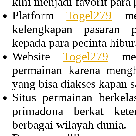
kini menjadi favorit para
Platform
Togel279
men
kelengkapan pasaran 
kepada para pecinta hibur
Website
Togel279
menj
permainan karena mengh
yang bisa diakses kapan s
Situs permainan berkela
primadona berkat kete
berbagai wilayah dunia.