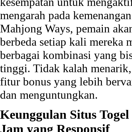
kesempatan untuk mengaktif
mengarah pada kemenangan 
Mahjong Ways, pemain aka
berbeda setiap kali mereka
berbagai kombinasi yang b
tinggi. Tidak kalah menarik
fitur bonus yang lebih berva
dan menguntungkan.
Keunggulan Situs Togel
Jam yang Responsif