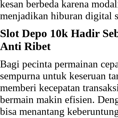
kesan berbeda karena modal
menjadikan hiburan digital 
Slot Depo 10k Hadir S
Anti Ribet
Bagi pecinta permainan cep
sempurna untuk keseruan tan
memberi kecepatan transaksi
bermain makin efisien. Den
bisa menantang keberuntung