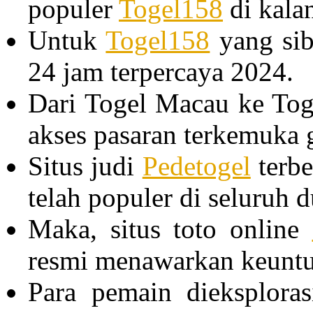
populer
Togel158
di kala
Untuk
Togel158
yang sib
24 jam terpercaya 2024.
Dari Togel Macau ke To
akses pasaran terkemuka 
Situs judi
Pedetogel
terbe
telah populer di seluruh d
Maka, situs toto online
resmi menawarkan keuntu
Para pemain dieksploras