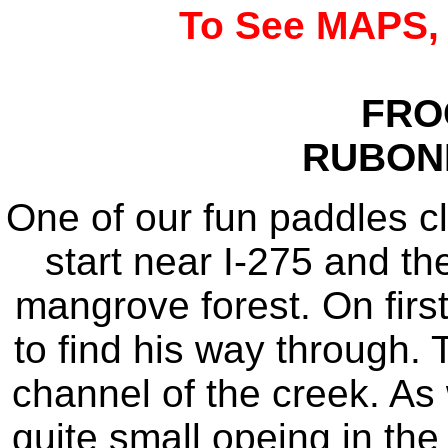
To See MAPS, 
FRO
RUBONI
One of our fun paddles c
start near I-275 and t
mangrove forest. On first
to find his way through. 
channel of the creek. As
quite small opeing in th