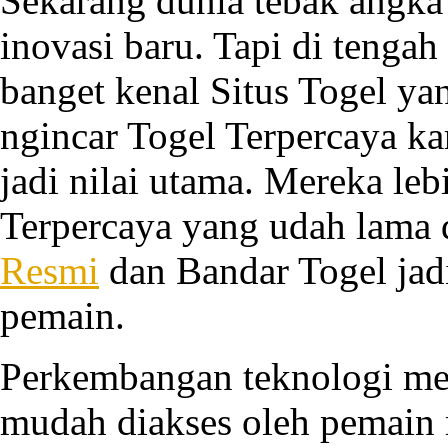
Sekarang dunia tebak angk
inovasi baru. Tapi di tenga
banget kenal Situs Togel y
ngincar Togel Terpercaya k
jadi nilai utama. Mereka le
Terpercaya yang udah lama 
Resmi
dan Bandar Togel jadi
pemain.
Perkembangan teknologi m
mudah diakses oleh pemain 