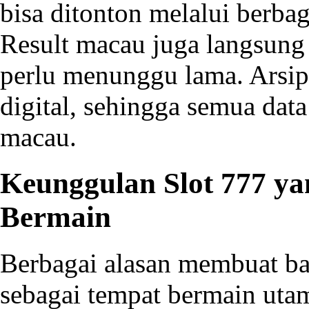
bisa ditonton melalui berbag
Result macau juga langsung
perlu menunggu lama. Arsi
digital, sehingga semua da
macau.
Keunggulan Slot 777 y
Bermain
Berbagai alasan membuat b
sebagai tempat bermain uta