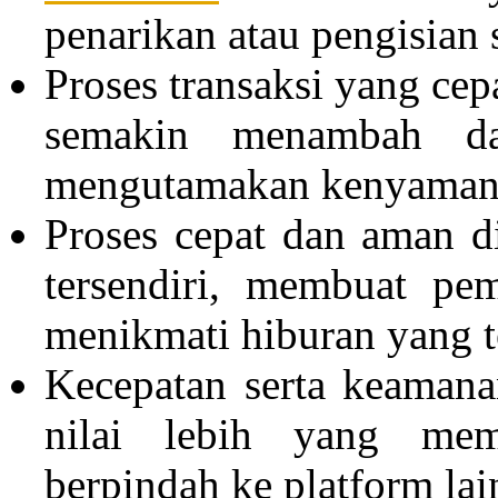
penarikan atau pengisian 
Proses transaksi yang cep
semakin menambah da
mengutamakan kenyamanan
Proses cepat dan aman 
tersendiri, membuat pe
menikmati hiburan yang t
Kecepatan serta keamana
nilai lebih yang me
berpindah ke platform lai