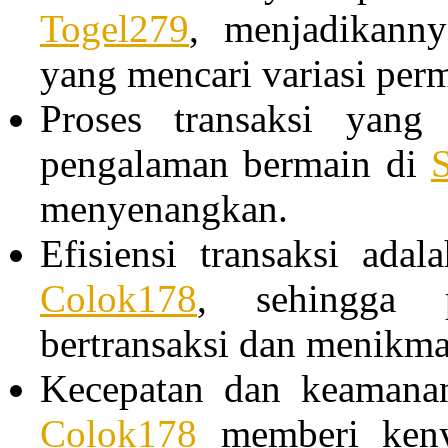
Togel279
, menjadikanny
yang mencari variasi per
Proses transaksi yang
pengalaman bermain di
menyenangkan.
Efisiensi transaksi ada
Colok178
, sehingga 
bertransaksi dan menikma
Kecepatan dan keamanan 
Colok178
memberi keny