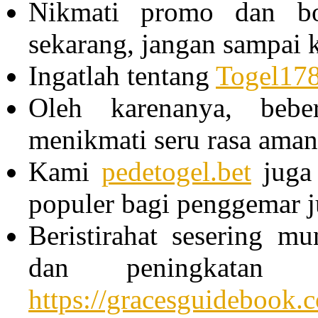
Nikmati promo dan b
sekarang, jangan sampai 
Ingatlah tentang
Togel17
Oleh karenanya, beb
menikmati seru rasa aman
Kami
pedetogel.bet
juga 
populer bagi penggemar j
Beristirahat sesering m
dan peningkatan k
https://gracesguidebook.