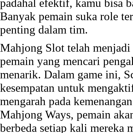
padahal efektif, kamu bisa 
Banyak pemain suka role terte
penting dalam tim.
Mahjong Slot telah menjadi 
pemain yang mencari penga
menarik. Dalam game ini, S
kesempatan untuk mengaktif
mengarah pada kemenangan 
Mahjong Ways, pemain aka
berbeda setiap kali mereka