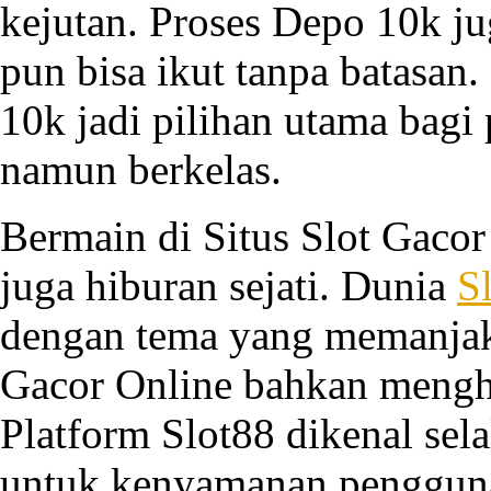
kejutan. Proses Depo 10k ju
pun bisa ikut tanpa batasan
10k jadi pilihan utama bagi
namun berkelas.
Bermain di Situs Slot Gacor
juga hiburan sejati. Dunia
S
dengan tema yang memanjak
Gacor Online bahkan mengha
Platform Slot88 dikenal se
untuk kenyamanan pengguna