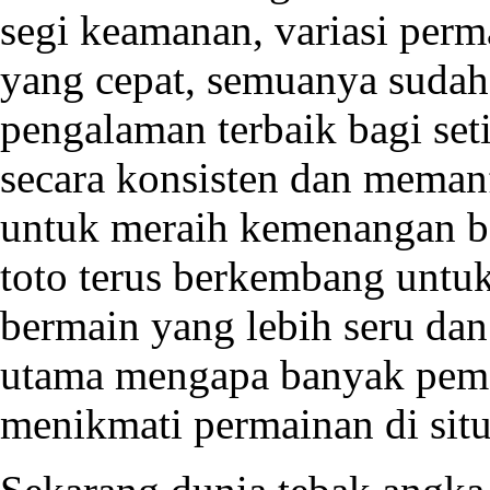
segi keamanan, variasi per
yang cepat, semuanya suda
pengalaman terbaik bagi se
secara konsisten dan memanf
untuk meraih kemenangan bes
toto terus berkembang unt
bermain yang lebih seru da
utama mengapa banyak pema
menikmati permainan di situs