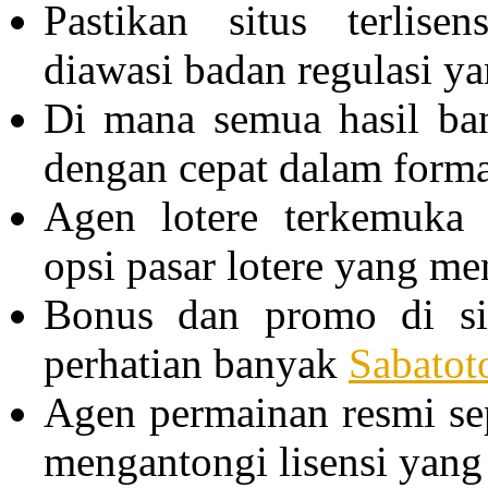
Pastikan situs terlise
diawasi badan regulasi ya
Di mana semua hasil b
dengan cepat dalam format
Agen lotere terkemuk
opsi pasar lotere yang me
Bonus dan promo di sit
perhatian banyak
Sabatot
Agen permainan resmi se
mengantongi lisensi yang 