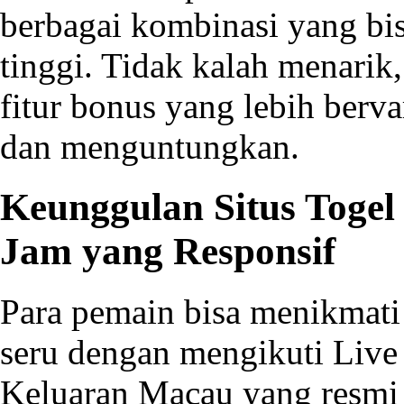
berbagai kombinasi yang b
tinggi. Tidak kalah menarik
fitur bonus yang lebih berva
dan menguntungkan.
Keunggulan Situs Togel
Jam yang Responsif
Para pemain bisa menikmati
seru dengan mengikuti Live
Keluaran Macau yang resmi