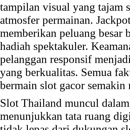
tampilan visual yang tajam 
atmosfer permainan. Jackpot
memberikan peluang besar 
hadiah spektakuler. Keamana
pelanggan responsif menjadi
yang berkualitas. Semua fa
bermain slot gacor semakin
Slot Thailand muncul dalam 
menunjukkan tata ruang digit
tidak lepas dari dukungan slo