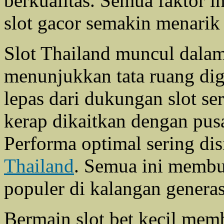
berkualitas. Semua faktor 
slot gacor semakin menarik
Slot Thailand muncul dalam
menunjukkan tata ruang digit
lepas dari dukungan slot ser
kerap dikaitkan dengan pus
Performa optimal sering di
Thailand
. Semua ini membua
populer di kalangan genera
Bermain slot bet kecil mem