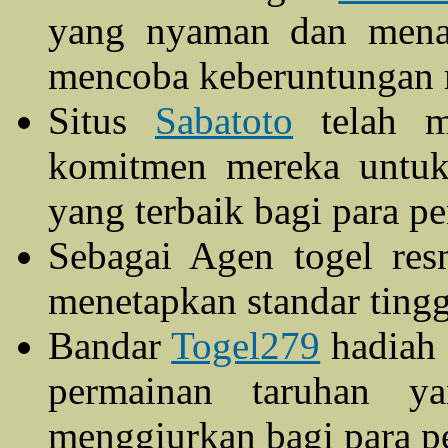
yang nyaman dan menar
mencoba keberuntungan 
Situs
Sabatoto
telah me
komitmen mereka untuk
yang terbaik bagi para p
Sebagai Agen togel res
menetapkan standar tingg
Bandar
Togel279
hadiah 
permainan taruhan y
menggiurkan bagi para p