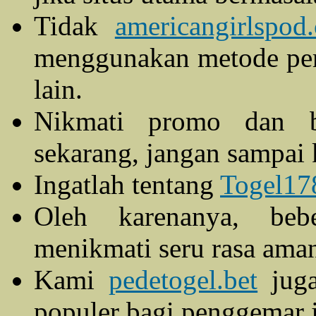
Tidak
americangirlspod
menggunakan metode pem
lain.
Nikmati promo dan 
sekarang, jangan sampai
Ingatlah tentang
Togel17
Oleh karenanya, be
menikmati seru rasa aman
Kami
pedetogel.bet
juga
populer bagi penggemar j