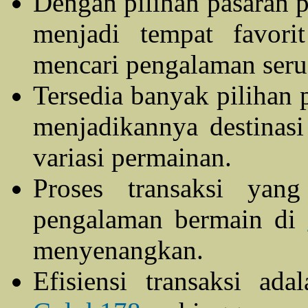
Dengan pilihan pasaran 
menjadi tempat favor
mencari pengalaman seru
Tersedia banyak pilihan 
menjadikannya destinas
variasi permainan.
Proses transaksi yan
pengalaman bermain di
menyenangkan.
Efisiensi transaksi ad