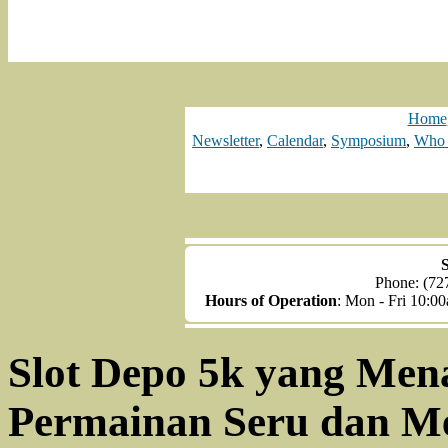
Home
Newsletter
,
Calendar
,
Symposium
,
Who 
Phone: (727
Hours of Operation
: Mon - Fri 10:0
Slot Depo 5k yang Men
Permainan Seru dan M