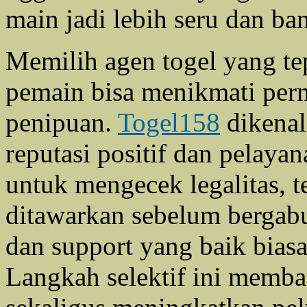
main jadi lebih seru dan b
Memilih agen togel yang te
pemain bisa menikmati perm
penipuan.
Togel158
dikenal
reputasi positif dan pelaya
untuk mengecek legalitas, te
ditawarkan sebelum bergab
dan support yang baik biasa
Langkah selektif ini memb