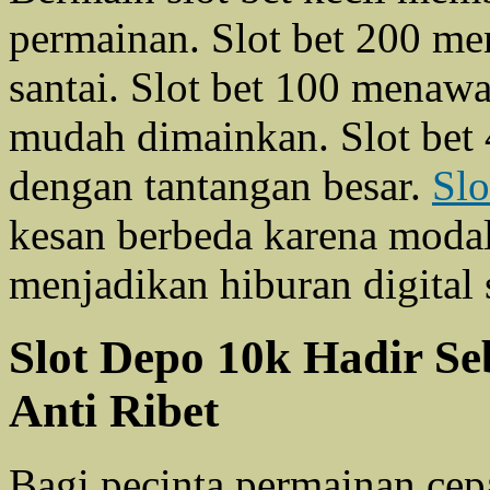
permainan. Slot bet 200 men
santai. Slot bet 100 menaw
mudah dimainkan. Slot bet
dengan tantangan besar.
Slo
kesan berbeda karena modal
menjadikan hiburan digital
Slot Depo 10k Hadir S
Anti Ribet
Bagi pecinta permainan cep