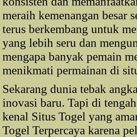
konsisten dan memanfaatkan
meraih kemenangan besar se
terus berkembang untuk m
yang lebih seru dan mengun
mengapa banyak pemain me
menikmati permainan di situ
Sekarang dunia tebak angk
inovasi baru. Tapi di tenga
kenal Situs Togel yang ama
Togel Terpercaya karena pel