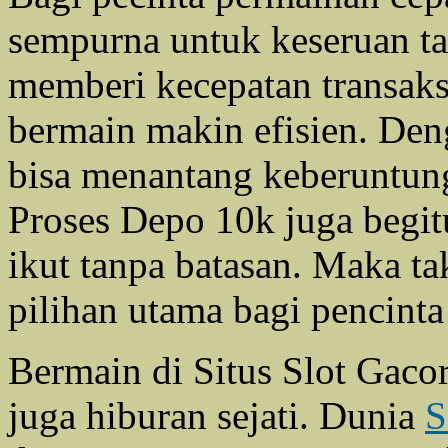
sempurna untuk keseruan ta
memberi kecepatan transaks
bermain makin efisien. De
bisa menantang keberuntung
Proses Depo 10k juga begit
ikut tanpa batasan. Maka ta
pilihan utama bagi pencint
Bermain di Situs Slot Gacor
juga hiburan sejati. Dunia
S