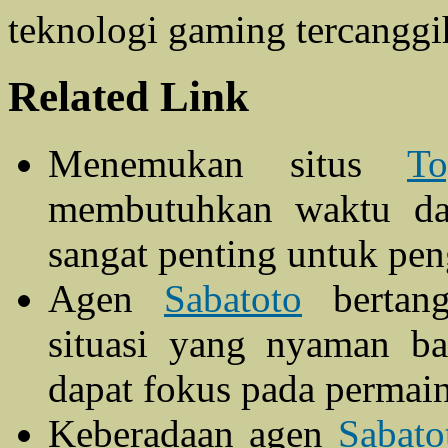
teknologi gaming tercanggi
Related Link
Menemukan situs
To
membutuhkan waktu dan 
sangat penting untuk pen
Agen
Sabatoto
bertang
situasi yang nyaman ba
dapat fokus pada permai
Keberadaan agen
Sabato