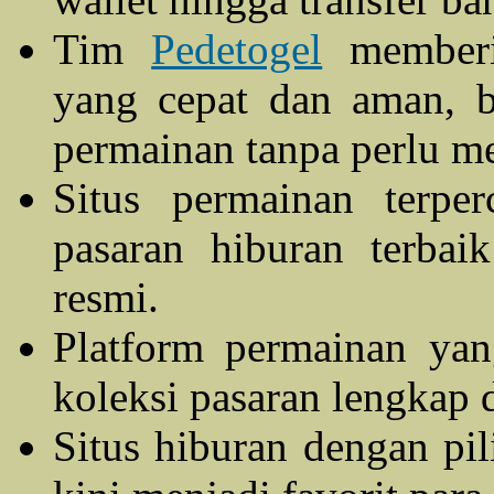
Tim
Pedetogel
memberik
yang cepat dan aman, b
permainan tanpa perlu m
Situs permainan terpe
pasaran hiburan terba
resmi.
Platform permainan yan
koleksi pasaran lengkap 
Situs hiburan dengan pi