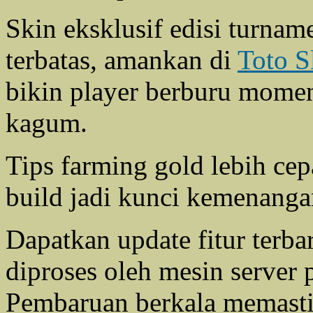
Skin eksklusif edisi turna
terbatas, amankan di
Toto S
bikin player berburu momen
kagum.
Tips farming gold lebih cep
build jadi kunci kemenangan
Dapatkan update fitur terba
diproses oleh mesin server 
Pembaruan berkala memasti