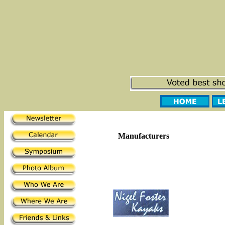
Manufacturers