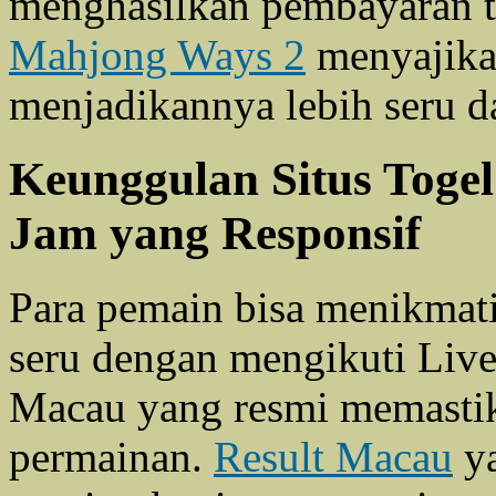
menghasilkan pembayaran ti
Mahjong Ways 2
menyajikan
menjadikannya lebih seru 
Keunggulan Situs Togel
Jam yang Responsif
Para pemain bisa menikmat
seru dengan mengikuti Live
Macau yang resmi memastik
permainan.
Result Macau
ya