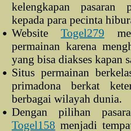
kelengkapan pasaran 
kepada para pecinta hibur
Website
Togel279
menj
permainan karena mengh
yang bisa diakses kapan s
Situs permainan berkela
primadona berkat kete
berbagai wilayah dunia.
Dengan pilihan pasar
Togel158
menjadi tempat