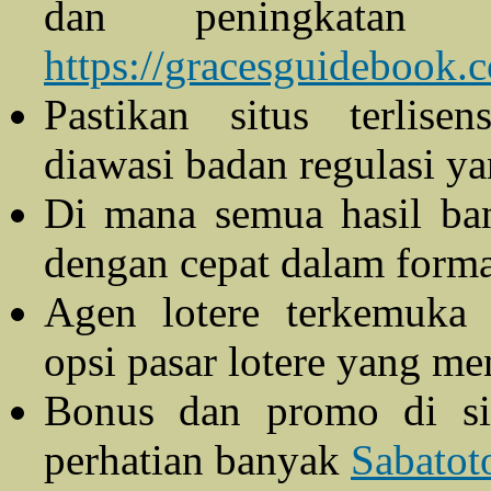
dan peningkatan k
https://gracesguidebook.
Pastikan situs terlise
diawasi badan regulasi ya
Di mana semua hasil b
dengan cepat dalam format
Agen lotere terkemuk
opsi pasar lotere yang me
Bonus dan promo di sit
perhatian banyak
Sabatot