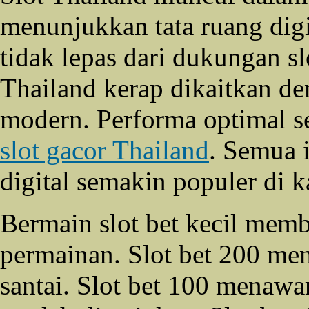
menunjukkan tata ruang digit
tidak lepas dari dukungan slo
Thailand kerap dikaitkan de
modern. Performa optimal se
slot gacor Thailand
. Semua 
digital semakin populer di 
Bermain slot bet kecil mem
permainan. Slot bet 200 menj
santai. Slot bet 100 menawa