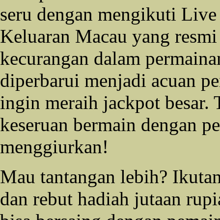
seru dengan mengikuti Live
Keluaran Macau yang resmi
kecurangan dalam permaina
diperbarui menjadi acuan pe
ingin meraih jackpot besar
keseruan bermain dengan p
menggiurkan!
Mau tantangan lebih? Ikut
dan rebut hadiah jutaan rupi