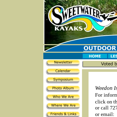
Weedon Is
For infor
click on 
or call 7
or email: