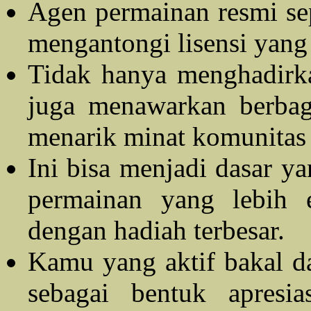
Agen permainan resmi se
mengantongi lisensi yang 
Tidak hanya menghadirka
juga menawarkan berbag
menarik minat komunitas 
Ini bisa menjadi dasar y
permainan yang lebih 
dengan hadiah terbesar.
Kamu yang aktif bakal da
sebagai bentuk apresi