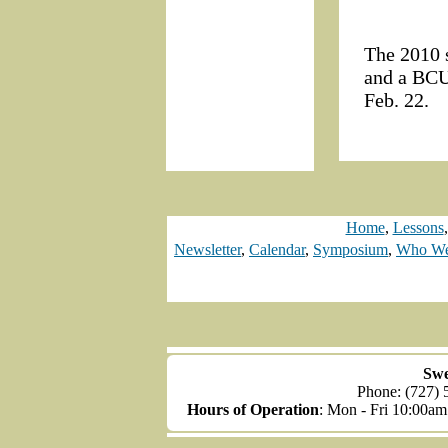
The 2010 
and a BCU
Feb. 22.
Home
,
Lessons
Newsletter
,
Calendar
,
Symposium
,
Who We
Swe
Phone: (727) 5
Hours of Operation
: Mon - Fri 10:00am