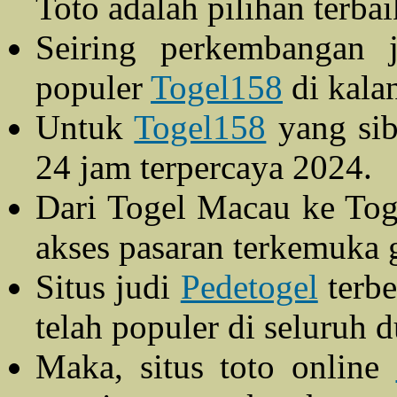
Toto adalah pilihan terbai
Seiring perkembangan j
populer
Togel158
di kala
Untuk
Togel158
yang sib
24 jam terpercaya 2024.
Dari Togel Macau ke To
akses pasaran terkemuka 
Situs judi
Pedetogel
terbe
telah populer di seluruh d
Maka, situs toto online