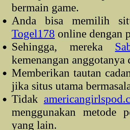
bermain game.
Anda bisa memilih si
Togel178
online dengan 
Sehingga, mereka
Sab
kemenangan anggotanya d
Memberikan tautan cadan
jika situs utama bermasal
Tidak
americangirlspod.
menggunakan metode pe
yang lain.