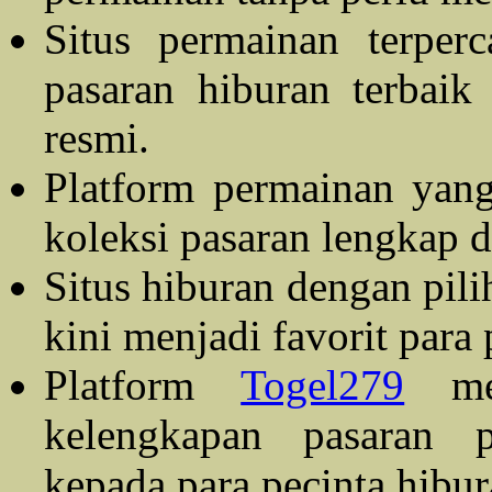
Situs permainan terper
pasaran hiburan terbai
resmi.
Platform permainan yang
koleksi pasaran lengkap d
Situs hiburan dengan pil
kini menjadi favorit para
Platform
Togel279
men
kelengkapan pasaran 
kepada para pecinta hibur