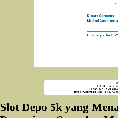
lb
Dietary Concerns
Medical Conditions 
How did you find us
S
10000 Gandy Blvd
Phone: (727) 570-4844 
Hours of Operation
: Mon - Fri 11:00
Slot Depo 5k yang Men