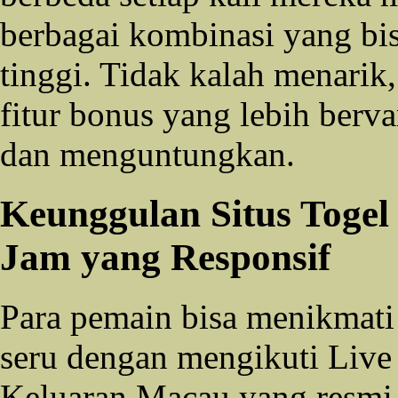
berbagai kombinasi yang b
tinggi. Tidak kalah menarik
fitur bonus yang lebih berva
dan menguntungkan.
Keunggulan Situs Togel
Jam yang Responsif
Para pemain bisa menikmati
seru dengan mengikuti Live
Keluaran Macau yang resmi