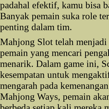
padahal efektif, kamu bisa 
Banyak pemain suka role terte
penting dalam tim.
Mahjong Slot telah menjadi 
pemain yang mencari penga
menarik. Dalam game ini, S
kesempatan untuk mengaktif
mengarah pada kemenangan 
Mahjong Ways, pemain aka
berbeda setiap kali mereka