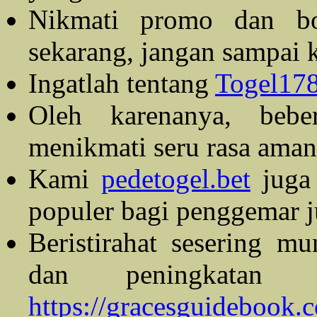
Nikmati promo dan b
sekarang, jangan sampai 
Ingatlah tentang
Togel17
Oleh karenanya, beb
menikmati seru rasa aman
Kami
pedetogel.bet
juga 
populer bagi penggemar j
Beristirahat sesering m
dan peningkatan k
https://gracesguidebook.