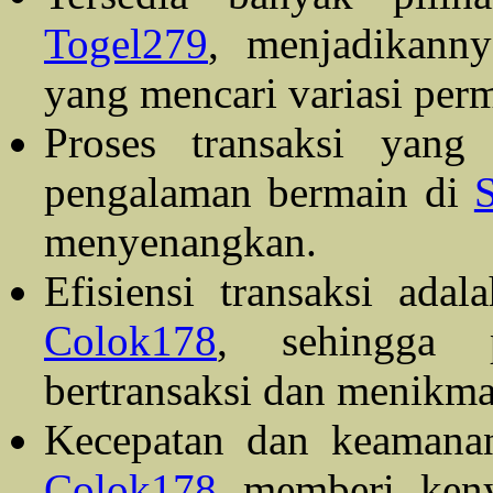
Togel279
, menjadikanny
yang mencari variasi per
Proses transaksi yang
pengalaman bermain di
menyenangkan.
Efisiensi transaksi ada
Colok178
, sehingga 
bertransaksi dan menikma
Kecepatan dan keamanan 
Colok178
memberi keny