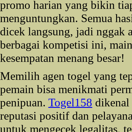
promo harian yang bikin ti
menguntungkan. Semua hasil
dicek langsung, jadi nggak 
berbagai kompetisi ini, main
kesempatan menang besar!
Memilih agen togel yang tep
pemain bisa menikmati perm
penipuan.
Togel158
dikenal 
reputasi positif dan pelayan
untuk mengecek legalitas, te