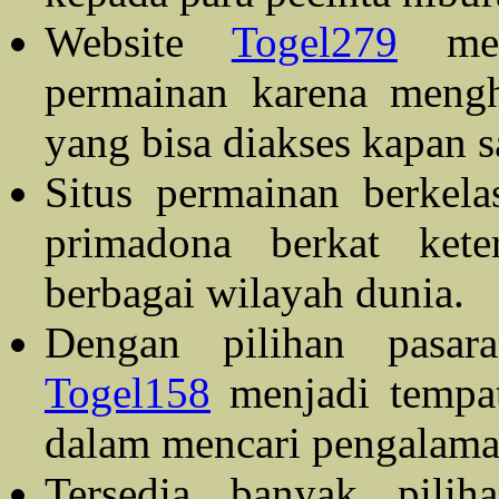
Website
Togel279
menj
permainan karena mengh
yang bisa diakses kapan s
Situs permainan berkela
primadona berkat kete
berbagai wilayah dunia.
Dengan pilihan pasar
Togel158
menjadi tempat
dalam mencari pengalama
Tersedia banyak pilih