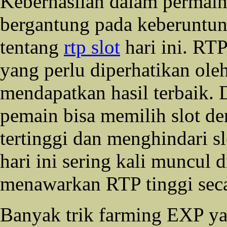
Keberhasilan dalam permaina
bergantung pada keberuntun
tentang
rtp slot
hari ini. RTP
yang perlu diperhatikan ole
mendapatkan hasil terbaik.
pemain bisa memilih slot d
tertinggi dan menghindari s
hari ini sering kali muncul
menawarkan RTP tinggi seca
Banyak trik farming EXP y