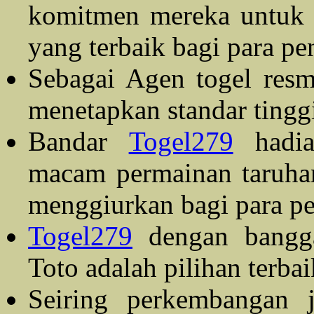
komitmen mereka untuk 
yang terbaik bagi para p
Sebagai Agen togel resm
menetapkan standar tingg
Bandar
Togel279
hadia
macam permainan taruha
menggiurkan bagi para p
Togel279
dengan bangg
Toto adalah pilihan terbai
Seiring perkembangan j