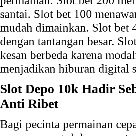
permainan. Slot bet 200 menj
santai. Slot bet 100 menawa
mudah dimainkan. Slot bet 
dengan tantangan besar.
Slo
kesan berbeda karena modal
menjadikan hiburan digital 
Slot Depo 10k Hadir S
Anti Ribet
Bagi pecinta permainan cep