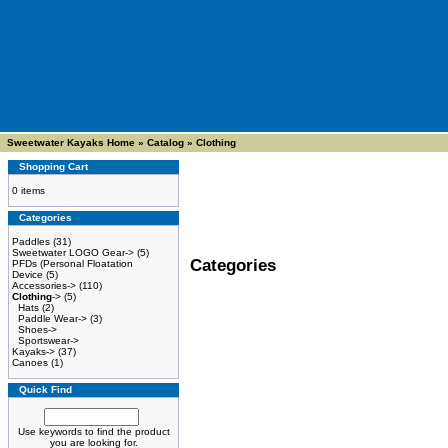
Sweetwater Kayaks Home
»
Catalog
»
Clothing
Shopping Cart
0 items
Categories
Paddles
(31)
Sweetwater LOGO Gear->
(5)
Categories
PFDs (Personal Floatation
Device
(5)
Accessories->
(110)
Clothing
->
(5)
Hats
(2)
Paddle Wear->
(3)
Shoes->
Sportswear->
Kayaks->
(37)
Canoes
(1)
Quick Find
Use keywords to find the product
you are looking for.