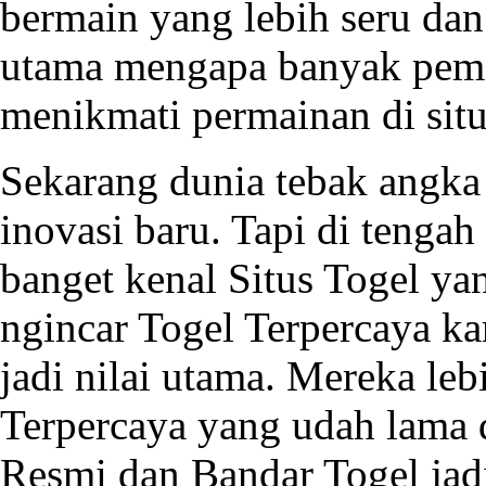
bermain yang lebih seru da
utama mengapa banyak pema
menikmati permainan di situs
Sekarang dunia tebak angk
inovasi baru. Tapi di tenga
banget kenal Situs Togel y
ngincar Togel Terpercaya k
jadi nilai utama. Mereka le
Terpercaya yang udah lama 
Resmi
dan Bandar Togel jadi