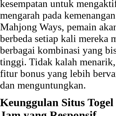
kesempatan untuk mengaktif
mengarah pada kemenangan 
Mahjong Ways, pemain aka
berbeda setiap kali mereka
berbagai kombinasi yang b
tinggi. Tidak kalah menarik
fitur bonus yang lebih berva
dan menguntungkan.
Keunggulan Situs Togel
Jam yang Responsif