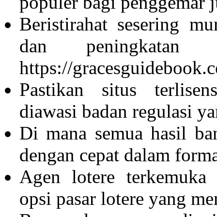
populer bagi penggemar j
Beristirahat sesering m
dan peningkatan k
https://gracesguidebook.
Pastikan situs terlise
diawasi badan regulasi ya
Di mana semua hasil b
dengan cepat dalam format
Agen lotere terkemuk
opsi pasar lotere yang me