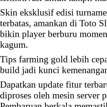
Skin eksklusif edisi turnam
terbatas, amankan di
Toto Sl
bikin player berburu momen 
kagum.
Tips farming gold lebih cepa
build jadi kunci kemenangan.
Dapatkan update fitur terbar
diproses oleh mesin server 
Pembaruan berkala memasti