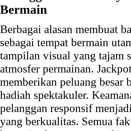
Bermain
Berbagai alasan membuat b
sebagai tempat bermain uta
tampilan visual yang tajam 
atmosfer permainan. Jackpot
memberikan peluang besar 
hadiah spektakuler. Keamana
pelanggan responsif menjadi
yang berkualitas. Semua fa