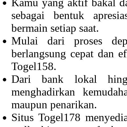
Kamu yang aktif bakal da
sebagai bentuk apresi
bermain setiap saat.
Mulai dari proses dep
berlangsung cepat dan ef
Togel158
.
Dari bank lokal hin
menghadirkan kemudaha
maupun penarikan.
Situs
Togel178
menyediak