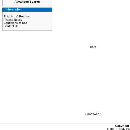
Advanced Search
Information
Shipping & Returns
Privacy Notice
Conditions of Use
Contact Us
Hats
Sportswear
Copyright
10000 Gandy Blvd