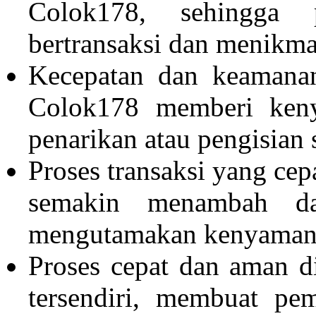
Colok178
, sehingga 
bertransaksi dan menikma
Kecepatan dan keamanan 
Colok178
memberi keny
penarikan atau pengisian 
Proses transaksi yang cep
semakin menambah da
mengutamakan kenyamanan
Proses cepat dan aman 
tersendiri, membuat pe