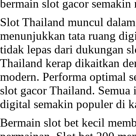
bermain slot gacor semakin
Slot Thailand muncul dalam 
menunjukkan tata ruang digit
tidak lepas dari dukungan slo
Thailand kerap dikaitkan de
modern. Performa optimal se
slot gacor Thailand
. Semua 
digital semakin populer di 
Bermain slot bet kecil mem