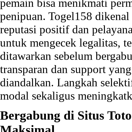
pemain bisa menikmati perm
penipuan.
Togel158
dikenal 
reputasi positif dan pelayan
untuk mengecek legalitas, te
ditawarkan sebelum bergabu
transparan dan support yang
diandalkan. Langkah selekt
modal sekaligus meningkat
Bergabung di Situs Tot
Maksimal