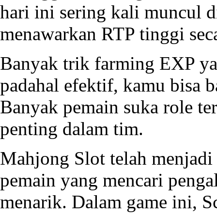
hari ini sering kali muncul
menawarkan RTP tinggi seca
Banyak trik farming EXP y
padahal efektif, kamu bisa 
Banyak pemain suka role terte
penting dalam tim.
Mahjong Slot telah menjadi 
pemain yang mencari penga
menarik. Dalam game ini, S