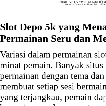
Phone: (727) 570-4844 | Fax: (727) 563-05
Hours of Operation: Mon - Fri 11:00
Slot Depo 5k yang Men
Permainan Seru dan M
Variasi dalam permainan slo
minat pemain. Banyak situs
permainan dengan tema dan 
membuat setiap sesi bermai
yang terjangkau, pemain da