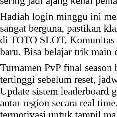
sering jadi ajang kenal pema
Hadiah login minggu ini me
sangat berguna, pastikan kl
di
TOTO SLOT
. Komunitas 
baru. Bisa belajar trik main 
Turnamen PvP final season b
tertinggi sebelum reset, ja
Update sistem leaderboard 
antar region secara real ti
termotivasi untuk tampil ma