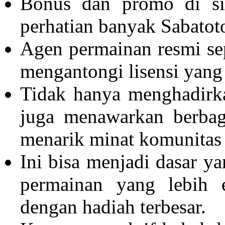
Bonus dan promo di sit
perhatian banyak
Sabatot
Agen permainan resmi se
mengantongi lisensi yang 
Tidak hanya menghadirka
juga menawarkan berbag
menarik minat komunitas 
Ini bisa menjadi dasar y
permainan yang lebih 
dengan hadiah terbesar.