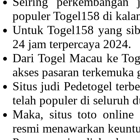
Seiring perkembangan j
populer
Togel158
di kala
Untuk
Togel158
yang sib
24 jam terpercaya 2024.
Dari Togel Macau ke To
akses pasaran terkemuka 
Situs judi
Pedetogel
terbe
telah populer di seluruh d
Maka, situs toto online
resmi menawarkan keuntu