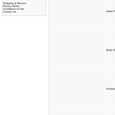
Shipping & Returns
Privacy Notice
Conditions of Use
Astral
Contact Us
Body G
Kokata