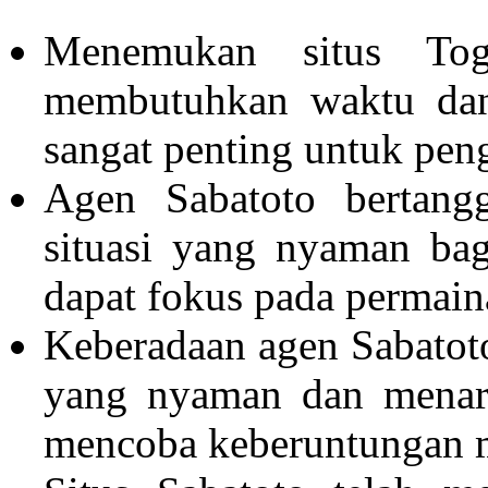
Menemukan situs
Tog
membutuhkan waktu dan r
sangat penting untuk pen
Agen
Sabatoto
bertangg
situasi yang nyaman bag
dapat fokus pada permain
Keberadaan agen
Sabatot
yang nyaman dan menari
mencoba keberuntungan 