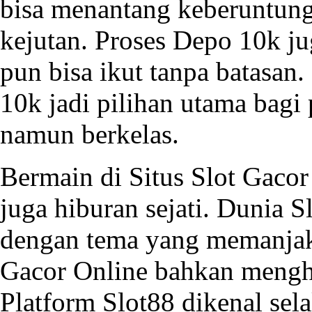
bisa menantang keberuntung
kejutan. Proses Depo 10k ju
pun bisa ikut tanpa batasan
10k jadi pilihan utama bagi
namun berkelas.
Bermain di Situs Slot Gacor
juga hiburan sejati. Dunia
S
dengan tema yang memanjak
Gacor Online bahkan mengha
Platform Slot88 dikenal se