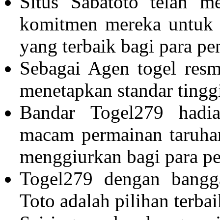
Situs
Sabatoto
telah men
komitmen mereka untuk 
yang terbaik bagi para p
Sebagai Agen togel resm
menetapkan standar tingg
Bandar
Togel279
hadia
macam permainan taruha
menggiurkan bagi para p
Togel279
dengan bangg
Toto adalah pilihan terbai