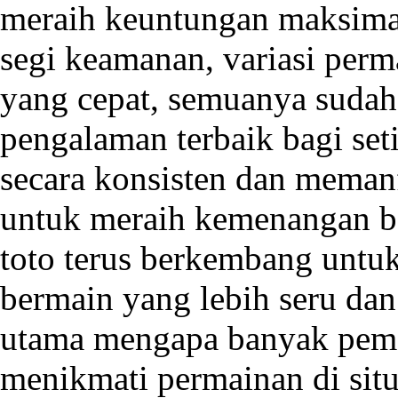
meraih keuntungan maksimal
segi keamanan, variasi per
yang cepat, semuanya suda
pengalaman terbaik bagi se
secara konsisten dan memanf
untuk meraih kemenangan bes
toto terus berkembang unt
bermain yang lebih seru da
utama mengapa banyak pema
menikmati permainan di situs