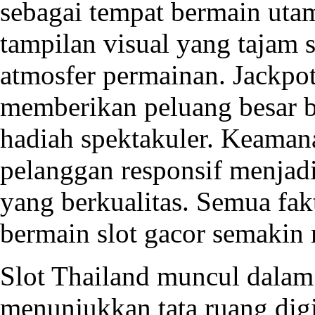
sebagai tempat bermain uta
tampilan visual yang tajam 
atmosfer permainan. Jackpot
memberikan peluang besar 
hadiah spektakuler. Keamana
pelanggan responsif menjadi
yang berkualitas. Semua fa
bermain slot gacor semakin
Slot Thailand muncul dalam 
menunjukkan tata ruang digit