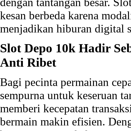
dengan tantangan besar.
Slo
kesan berbeda karena modal
menjadikan hiburan digital 
Slot Depo 10k Hadir S
Anti Ribet
Bagi pecinta permainan cep
sempurna untuk keseruan tan
memberi kecepatan transaksi
bermain makin efisien. Den