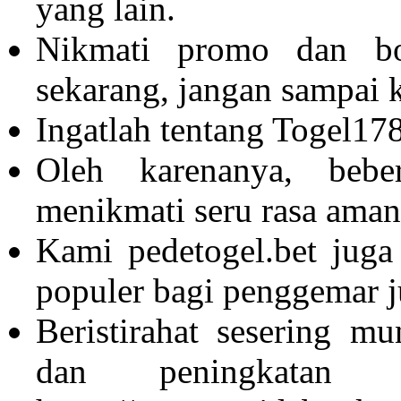
yang lain.
Nikmati promo dan b
sekarang, jangan sampai 
Ingatlah tentang
Togel17
Oleh karenanya, beb
menikmati seru rasa aman
Kami
pedetogel.bet
juga 
populer bagi penggemar j
Beristirahat sesering m
dan peningkatan k