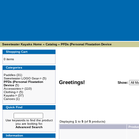
Sweetwater Kayaks Home
»
Catalog
»
PFDs (Personal Floatation Device
Shopping Cart
0 items
Categories
Paddles
(31)
Sweetwater LOGO Gear->
(5)
Greetings!
PFDs (Personal Floatation
Show:
Device
(5)
Accessories->
(110)
Clothing->
(5)
Kayaks->
(37)
Canoes
(1)
Quick Find
Use keywords to find the product
Displaying
1
to
5
(of
5
products)
you are looking for.
Produ
Advanced Search
Information