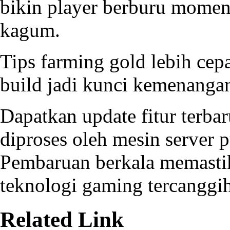
bikin player berburu momen 
kagum.
Tips farming gold lebih cepa
build jadi kunci kemenangan.
Dapatkan update fitur terbar
diproses oleh mesin server 
Pembaruan berkala memasti
teknologi gaming tercanggih
Related Link