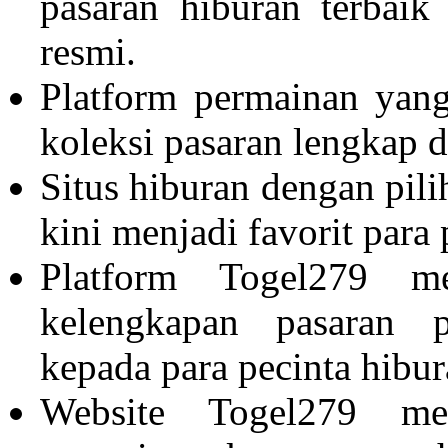
pasaran hiburan terbai
resmi.
Platform permainan yang
koleksi pasaran lengkap d
Situs hiburan dengan pil
kini menjadi favorit para
Platform
Togel279
men
kelengkapan pasaran 
kepada para pecinta hibur
Website
Togel279
menj