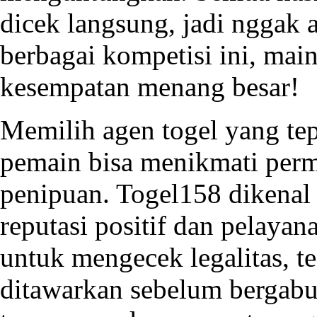
dicek langsung, jadi nggak 
berbagai kompetisi ini, main
kesempatan menang besar!
Memilih agen togel yang tep
pemain bisa menikmati perm
penipuan.
Togel158
dikenal 
reputasi positif dan pelayan
untuk mengecek legalitas, te
ditawarkan sebelum bergabu