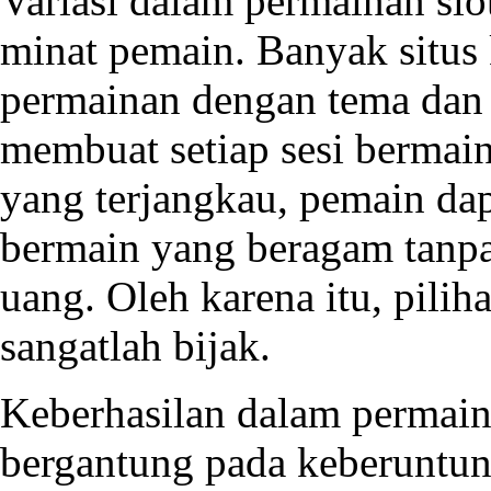
Variasi dalam permainan slo
minat pemain. Banyak situs
permainan dengan tema dan 
membuat setiap sesi bermai
yang terjangkau, pemain da
bermain yang beragam tanp
uang. Oleh karena itu, pili
sangatlah bijak.
Keberhasilan dalam permaina
bergantung pada keberuntun