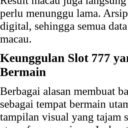
Result macau juga langsung
perlu menunggu lama. Arsi
digital, sehingga semua da
macau.
Keunggulan Slot 777 y
Bermain
Berbagai alasan membuat b
sebagai tempat bermain uta
tampilan visual yang tajam 