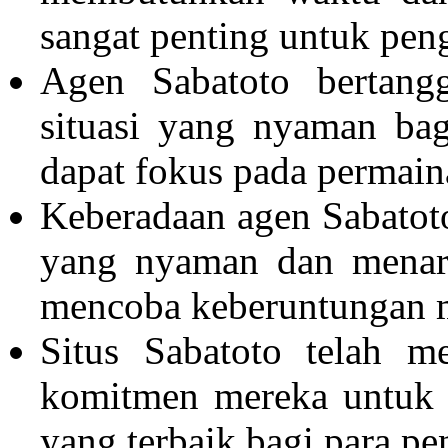
sangat penting untuk pen
Agen
Sabatoto
bertangg
situasi yang nyaman bag
dapat fokus pada permain
Keberadaan agen
Sabatot
yang nyaman dan menari
mencoba keberuntungan 
Situs
Sabatoto
telah men
komitmen mereka untuk 
yang terbaik bagi para p