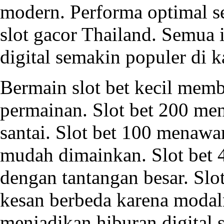
modern. Performa optimal se
slot gacor Thailand
. Semua 
digital semakin populer di 
Bermain slot bet kecil mem
permainan. Slot bet 200 menj
santai. Slot bet 100 menawa
mudah dimainkan. Slot bet 
dengan tantangan besar.
Slo
kesan berbeda karena modal
menjadikan hiburan digital 