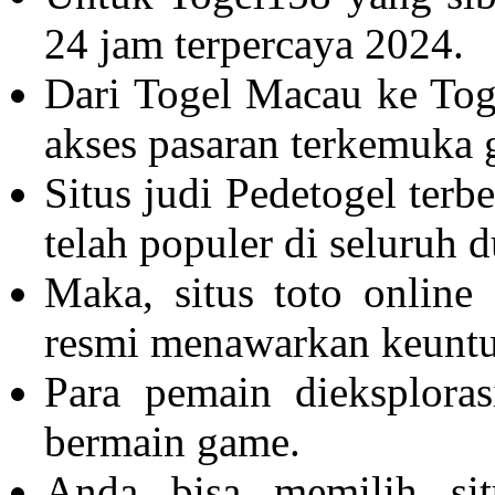
24 jam terpercaya 2024.
Dari Togel Macau ke To
akses pasaran terkemuka 
Situs judi
Pedetogel
terbe
telah populer di seluruh d
Maka, situs toto online
resmi menawarkan keuntu
Para pemain dieksploras
bermain game.
Anda bisa memilih si