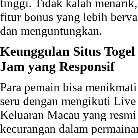
tinggi. Tidak kalah menarik
fitur bonus yang lebih berva
dan menguntungkan.
Keunggulan Situs Togel
Jam yang Responsif
Para pemain bisa menikmati
seru dengan mengikuti Live
Keluaran Macau yang resmi
kecurangan dalam permaina