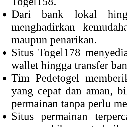
Togel158
.
Dari bank lokal hin
menghadirkan kemudaha
maupun penarikan.
Situs
Togel178
menyediak
wallet hingga transfer b
Tim
Pedetogel
memberik
yang cepat dan aman, bi
permainan tanpa perlu m
Situs permainan terper