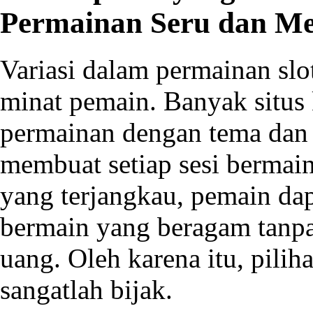
Permainan Seru dan M
Variasi dalam permainan slo
minat pemain. Banyak situs
permainan dengan tema dan 
membuat setiap sesi bermai
yang terjangkau, pemain da
bermain yang beragam tanp
uang. Oleh karena itu, pili
sangatlah bijak.