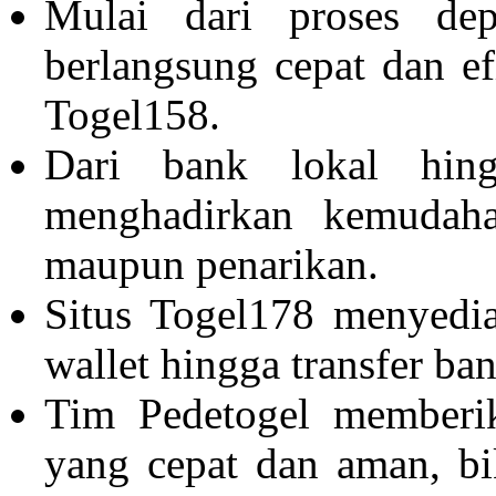
Mulai dari proses dep
berlangsung cepat dan ef
Togel158
.
Dari bank lokal hin
menghadirkan kemudaha
maupun penarikan.
Situs
Togel178
menyediak
wallet hingga transfer b
Tim
Pedetogel
memberik
yang cepat dan aman, bi