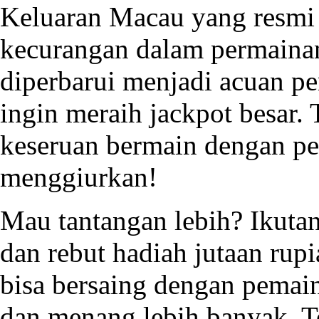
Keluaran Macau yang resmi
kecurangan dalam permaina
diperbarui menjadi acuan pe
ingin meraih jackpot besar
keseruan bermain dengan p
menggiurkan!
Mau tantangan lebih? Ikut
dan rebut hadiah jutaan rupi
bisa bersaing dengan pemain 
dan menang lebih banyak. To