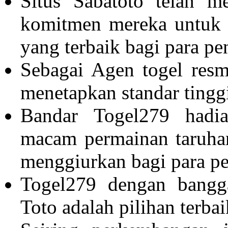
Situs
Sabatoto
telah men
komitmen mereka untuk 
yang terbaik bagi para p
Sebagai Agen togel resm
menetapkan standar tingg
Bandar
Togel279
hadia
macam permainan taruha
menggiurkan bagi para p
Togel279
dengan bangg
Toto adalah pilihan terbai