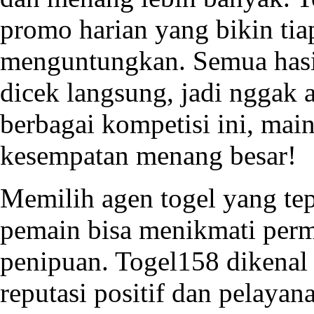
promo harian yang bikin ti
menguntungkan. Semua hasil
dicek langsung, jadi nggak 
berbagai kompetisi ini, main
kesempatan menang besar!
Memilih agen togel yang tep
pemain bisa menikmati perm
penipuan.
Togel158
dikenal 
reputasi positif dan pelayan