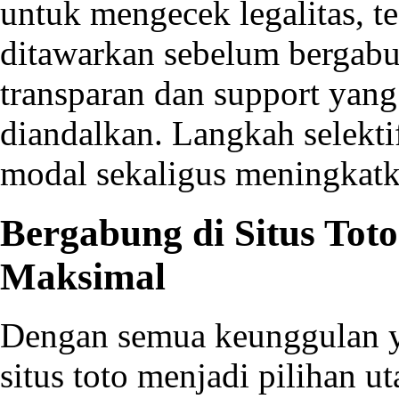
untuk mengecek legalitas, te
ditawarkan sebelum bergabu
transparan dan support yang
diandalkan. Langkah selekt
modal sekaligus meningkat
Bergabung di Situs Tot
Maksimal
Dengan semua keunggulan ya
situs toto
menjadi pilihan ut