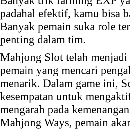
Banyak trik farming EXP y
padahal efektif, kamu bisa 
Banyak pemain suka role terte
penting dalam tim.
Mahjong Slot telah menjadi 
pemain yang mencari penga
menarik. Dalam game ini, S
kesempatan untuk mengaktif
mengarah pada kemenangan 
Mahjong Ways, pemain aka