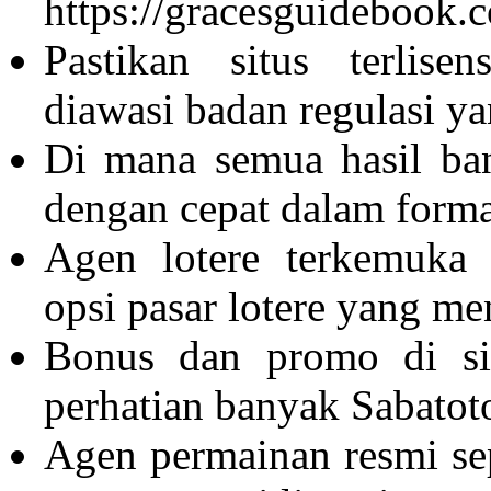
https://gracesguidebook.
Pastikan situs terlise
diawasi badan regulasi ya
Di mana semua hasil b
dengan cepat dalam format
Agen lotere terkemuk
opsi pasar lotere yang me
Bonus dan promo di sit
perhatian banyak
Sabatot
Agen permainan resmi se