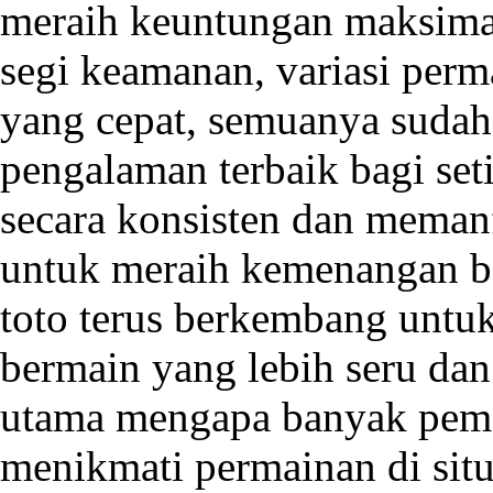
meraih keuntungan maksimal
segi keamanan, variasi per
yang cepat, semuanya suda
pengalaman terbaik bagi se
secara konsisten dan memanf
untuk meraih kemenangan bes
toto terus berkembang unt
bermain yang lebih seru da
utama mengapa banyak pema
menikmati permainan di situs